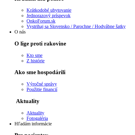
Krátkodobé ubytovanie
Jednorazový príspevok
OnkoForum.sk
Vystrihaj sa Slovensko / Parochne / Hodvábne šatky
O nás
O lige proti rakovine
Kto sme
Z histórie
Ako sme hospodárili
Výročné správy
Použitie financií
Aktuality
Aktuality
Fotogaléria
Hľadám informácie