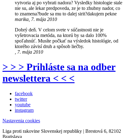
vytvoria aj po vybrati nadora? Vysledky histologie stale
nie su, ale lekar predpoveda, ze je to zhubny nador, co
to znamena?bude sa mu to dalej sirit?dakujem pekne
marika, 7. mája 2010
Dobrý deň. V celom svete v súčastnosti nie je
vyšetrovacia metóda, na ktorú by sa dalo 100%
spoľahnúť. Musíte počkať na výsledok histológie, od
ktorého závisí druh a spôsob liečby.
, 7. mája 2010
> > > Prihláste sa na odber
newslettera < < <
facebook
twitter
youtube
instagram
Nastavenia cookies
Liga proti rakovine Slovenskej republiky | Brestová 6, 82102
Bratislava