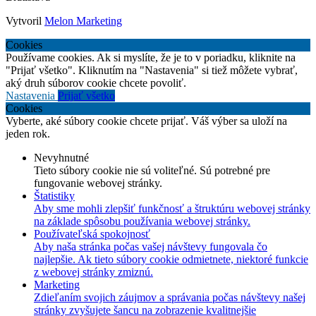
Vytvoril
Melon Marketing
Cookies
Používame cookies. Ak si myslíte, že je to v poriadku, kliknite na
"Prijať všetko". Kliknutím na "Nastavenia" si tiež môžete vybrať,
aký druh súborov cookie chcete povoliť.
Nastavenia
Prijať všetko
Cookies
Vyberte, aké súbory cookie chcete prijať. Váš výber sa uloží na
jeden rok.
Nevyhnutné
Tieto súbory cookie nie sú voliteľné. Sú potrebné pre
fungovanie webovej stránky.
Štatistiky
Aby sme mohli zlepšiť funkčnosť a štruktúru webovej stránky
na základe spôsobu používania webovej stránky.
Používateľská spokojnosť
Aby naša stránka počas vašej návštevy fungovala čo
najlepšie. Ak tieto súbory cookie odmietnete, niektoré funkcie
z webovej stránky zmiznú.
Marketing
Zdieľaním svojich záujmov a správania počas návštevy našej
stránky zvyšujete šancu na zobrazenie kvalitnejšie