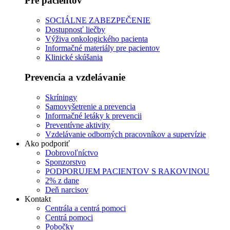
Pre pacientov
SOCIÁLNE ZABEZPEČENIE
Dostupnosť liečby
Výživa onkologického pacienta
Informačné materiály pre pacientov
Klinické skúšania
Prevencia a vzdelávanie
Skríningy
Samovyšetrenie a prevencia
Informačné letáky k prevencii
Preventívne aktivity
Vzdelávanie odborných pracovníkov a supervízie
Ako podporiť
Dobrovoľníctvo
Sponzorstvo
PODPORUJEM PACIENTOV S RAKOVINOU
2% z dane
Deň narcisov
Kontakt
Centrála a centrá pomoci
Centrá pomoci
Pobočky