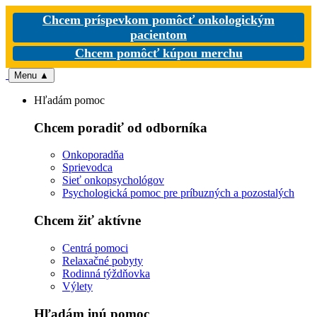
Chcem príspevkom pomôcť onkologickým
pacientom
Chcem pomôcť kúpou merchu
Menu
▲
Hľadám pomoc
Chcem poradiť od odborníka
Onkoporadňa
Sprievodca
Sieť onkopsychológov
Psychologická pomoc pre príbuzných a pozostalých
Chcem žiť aktívne
Centrá pomoci
Relaxačné pobyty
Rodinná týždňovka
Výlety
Hľadám inú pomoc