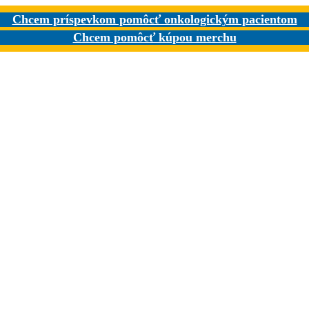
Chcem príspevkom pomôcť onkologickým pacientom
Chcem pomôcť kúpou merchu