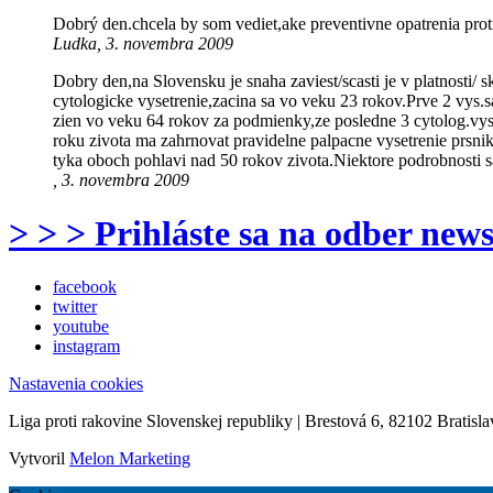
Dobrý den.chcela by som vediet,ake preventivne opatrenia prot
Ludka, 3. novembra 2009
Dobry den,na Slovensku je snaha zaviest/scasti je v platnosti/
cytologicke vysetrenie,zacina sa vo veku 23 rokov.Prve 2 vys.s
zien vo veku 64 rokov za podmienky,ze posledne 3 cytolog.vys.b
roku zivota ma zahrnovat pravidelne palpacne vysetrenie prsni
tyka oboch pohlavi nad 50 rokov zivota.Niektore podrobnosti s
, 3. novembra 2009
> > > Prihláste sa na odber news
facebook
twitter
youtube
instagram
Nastavenia cookies
Liga proti rakovine Slovenskej republiky | Brestová 6, 82102 Bratisla
Vytvoril
Melon Marketing