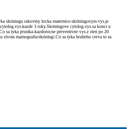
tyka skriningu rakoviny krcka maternice-skriningovym vys.je
 cytolog.vys.kazde 3 roky.Skriningove cytolog.vys.sa konci u
.Co sa tyka prsnika-kazdorocne preventivne vys.z zien po 20
u zivota mamografia/skrining/.Co sa tyka hrubeho creva to sa