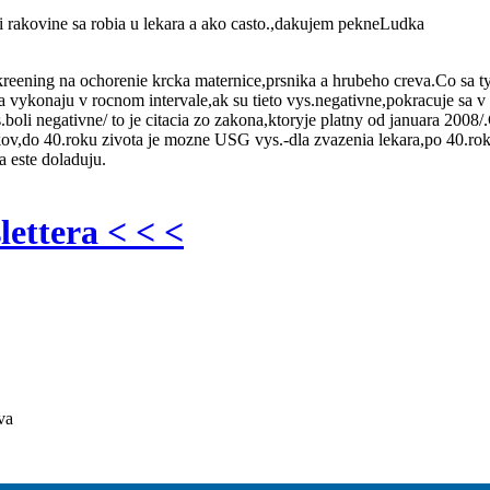
i rakovine sa robia u lekara a ako casto.,dakujem pekneLudka
 skreening na ochorenie krcka maternice,prsnika a hrubeho creva.Co sa 
a vykonaju v rocnom intervale,ak su tieto vys.negativne,pokracuje sa v
oli negativne/ to je citacia zo zakona,ktoryje platny od januara 2008/
kov,do 40.roku zivota je mozne USG vys.-dla zvazenia lekara,po 40.rok
a este doladuju.
lettera < < <
va