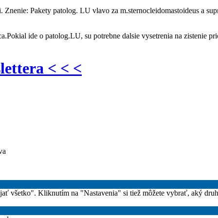
i. Znenie: Pakety patolog. LU vlavo za m.sternocleidomastoideus a su
Pokial ide o patolog.LU, su potrebne dalsie vysetrenia na zistenie pr
lettera < < <
va
rijať všetko". Kliknutím na "Nastavenia" si tiež môžete vybrať, aký dru