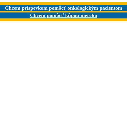
Chcem príspevkom pomôcť onkologickým pacientom
Chcem pomôcť kúpou merchu