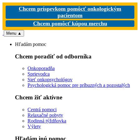
Chcem príspevkom pomôcť onkologickým
pacientom
Chcem pomôcť kúpou merchu
Menu
▲
Hľadám pomoc
Chcem poradiť od odborníka
Onkoporadňa
Sprievodca
Sieť onkopsychológov
Psychologická pomoc pre príbuzných a pozostalých
Chcem žiť aktívne
Centrá pomoci
Relaxačné pobyty
Rodinná týždňovka
Výlety
Hľadám inú pomoc