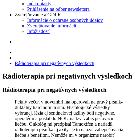
Iné kontakty
Prihlásenie na odber newslettera
Zverejňovanie a GDPR
Informácie o ochrane osobných údajov
Zverejňovanie informácií
Infožiadosť
Rádioterapia pri negatívnych výsledkoch
Rádioterapia pri negatívnych výsledkoch
Rádioterapia pri negatívnych výsledkoch
Pekný večer, v novembri ma operovali na pravý prsník-
duktálny karcinom in situ. Histologické výsledky
vybranej. lézia aj sentinelovej uzliny boli negatívne.
operatér ma poslal do NOU na tzv. zabezpečovaciu
liečbu. Onkológ mi predpísal Tamoxifén a nariadil
radioterapiu prsníka aj axily. Je to naozaj zabepečovacia
liečba s benefitmi. Nemôže mi v organizme narobiť