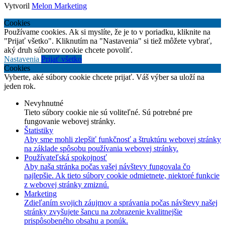
Vytvoril
Melon Marketing
Cookies
Používame cookies. Ak si myslíte, že je to v poriadku, kliknite na
"Prijať všetko". Kliknutím na "Nastavenia" si tiež môžete vybrať,
aký druh súborov cookie chcete povoliť.
Nastavenia
Prijať všetko
Cookies
Vyberte, aké súbory cookie chcete prijať. Váš výber sa uloží na
jeden rok.
Nevyhnutné
Tieto súbory cookie nie sú voliteľné. Sú potrebné pre
fungovanie webovej stránky.
Štatistiky
Aby sme mohli zlepšiť funkčnosť a štruktúru webovej stránky
na základe spôsobu používania webovej stránky.
Používateľská spokojnosť
Aby naša stránka počas vašej návštevy fungovala čo
najlepšie. Ak tieto súbory cookie odmietnete, niektoré funkcie
z webovej stránky zmiznú.
Marketing
Zdieľaním svojich záujmov a správania počas návštevy našej
stránky zvyšujete šancu na zobrazenie kvalitnejšie
prispôsobeného obsahu a ponúk.