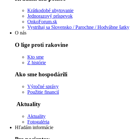
Krátkodobé ubytovanie
Jednorazový príspevok
OnkoForum.sk
Vystrihaj sa Slovensko / Parochne / Hodvábne šatky
O nás
O lige proti rakovine
Kto sme
Z histórie
Ako sme hospodárili
Výročné správy
Použitie financií
Aktuality
Aktuality
Fotogaléria
Hľadám informácie