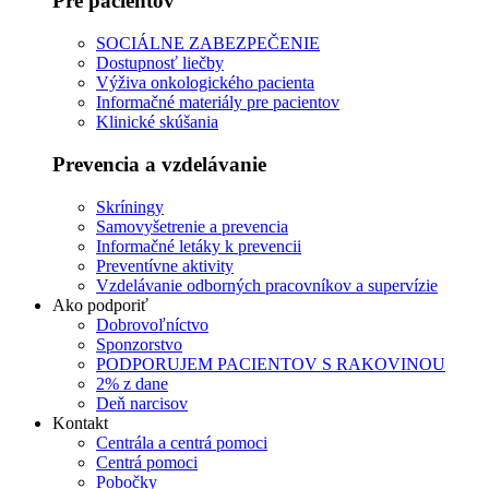
Pre pacientov
SOCIÁLNE ZABEZPEČENIE
Dostupnosť liečby
Výživa onkologického pacienta
Informačné materiály pre pacientov
Klinické skúšania
Prevencia a vzdelávanie
Skríningy
Samovyšetrenie a prevencia
Informačné letáky k prevencii
Preventívne aktivity
Vzdelávanie odborných pracovníkov a supervízie
Ako podporiť
Dobrovoľníctvo
Sponzorstvo
PODPORUJEM PACIENTOV S RAKOVINOU
2% z dane
Deň narcisov
Kontakt
Centrála a centrá pomoci
Centrá pomoci
Pobočky