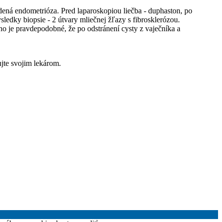
ená endometrióza. Pred laparoskopiou liečba - duphaston, po
edky biopsie - 2 útvary mliečnej žľazy s fibrosklerózou.
 je pravdepodobné, že po odstránení cysty z vaječníka a
jte svojim lekárom.