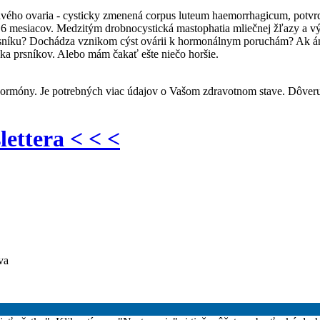
avého ovaria - cysticky zmenená corpus luteum haemorrhagicum, potvrd
 mesiacov. Medzitým drobnocystická mastophatia mliečnej žľazy a výsl
rsníku? Dochádza vznikom cýst ovárii k hormonálnym poruchám? Ak áno
ýka prsníkov. Alebo mám čakať ešte niečo horšie.
hormóny. Je potrebných viac údajov o Vašom zdravotnom stave. Dôveru
lettera < < <
va