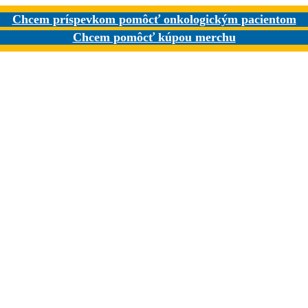
Chcem príspevkom pomôcť onkologickým pacientom
Chcem pomôcť kúpou merchu