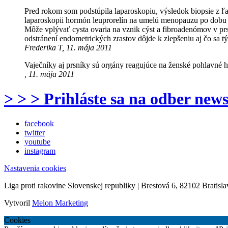
Pred rokom som podstúpila laparoskopiu, výsledok biopsie z ľ
laparoskopii hormón leuprorelín na umelú menopauzu po dobu 6
Môže vplývať cysta ovaria na vznik cýst a fibroadenómov v p
odstránení endometrických zrastov dôjde k zlepšeniu aj čo sa t
Frederika T, 11. mája 2011
Vaječníky aj prsníky sú orgány reagujúce na ženské pohlavné 
, 11. mája 2011
> > > Prihláste sa na odber news
facebook
twitter
youtube
instagram
Nastavenia cookies
Liga proti rakovine Slovenskej republiky | Brestová 6, 82102 Bratisla
Vytvoril
Melon Marketing
Cookies