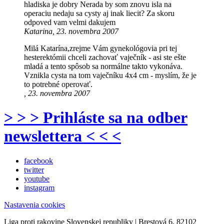
hladiska je dobry Nerada by som znovu isla na
operaciu nedaju sa cysty aj inak liecit? Za skoru
odpoved vam velmi dakujem
Katarina, 23. novembra 2007
Milá Katarína,zrejme Vám gynekológovia pri tej
hesterektómii chceli zachovať vaječník - asi ste ešte
mladá a tento spôsob sa normálne takto vykonáva.
Vznikla cysta na tom vaječníku 4x4 cm - myslím, že je
to potrebné operovať.
, 23. novembra 2007
> > > Prihláste sa na odber
newslettera < < <
facebook
twitter
youtube
instagram
Nastavenia cookies
Liga proti rakovine Slovenskej republiky | Brestová 6, 82102