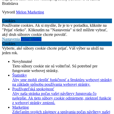
Bratislava
Vytvoril
Melon Marketing
Cookies
Používame cookies. Ak si myslíte, že je to v poriadku, kliknite na
"Prijať všetko". Kliknutím na "Nastavenia" si tiež môžete vybrať,
aký druh súborov cookie chcete povoliť.
Nastavenia
Prijať všetko
Cookies
Vyberte, aké súbory cookie chcete prijať. Váš výber sa uloží na
jeden rok.
Nevyhnutné
Tieto súbory cookie nie sú voliteľné. Sú potrebné pre
fungovanie webovej stránky.
Štatistiky
Aby sme mohli zlepšiť funkčnosť a štruktúru webovej stránky
na základe spôsobu používania webovej stránky.
Používateľská spokojnosť
Aby naša stránka počas vašej návštevy fungovala čo
najlepšie. Ak tieto súbory cookie odmietnete, niektoré funkcie
z webovej stránky zmiznú.
Marketing
Zdieľaním svojich záujmov a správania počas návštevy našej