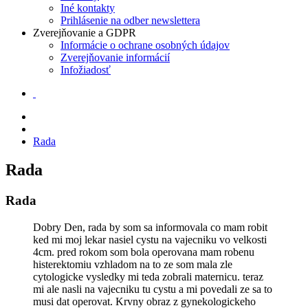
Iné kontakty
Prihlásenie na odber newslettera
Zverejňovanie a GDPR
Informácie o ochrane osobných údajov
Zverejňovanie informácií
Infožiadosť
Rada
Rada
Rada
Dobry Den, rada by som sa informovala co mam robit
ked mi moj lekar nasiel cystu na vajecniku vo velkosti
4cm. pred rokom som bola operovana mam robenu
histerektomiu vzhladom na to ze som mala zle
cytologicke vysledky mi teda zobrali maternicu. teraz
mi ale nasli na vajecniku tu cystu a mi povedali ze sa to
musi dat operovat. Krvny obraz z gynekologickeho