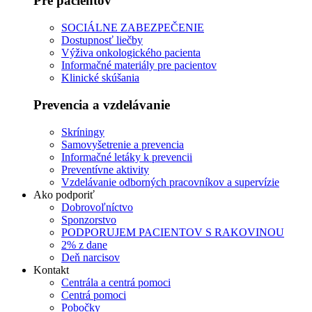
Pre pacientov
SOCIÁLNE ZABEZPEČENIE
Dostupnosť liečby
Výživa onkologického pacienta
Informačné materiály pre pacientov
Klinické skúšania
Prevencia a vzdelávanie
Skríningy
Samovyšetrenie a prevencia
Informačné letáky k prevencii
Preventívne aktivity
Vzdelávanie odborných pracovníkov a supervízie
Ako podporiť
Dobrovoľníctvo
Sponzorstvo
PODPORUJEM PACIENTOV S RAKOVINOU
2% z dane
Deň narcisov
Kontakt
Centrála a centrá pomoci
Centrá pomoci
Pobočky