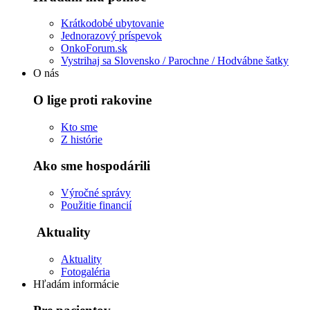
Krátkodobé ubytovanie
Jednorazový príspevok
OnkoForum.sk
Vystrihaj sa Slovensko / Parochne / Hodvábne šatky
O nás
O lige proti rakovine
Kto sme
Z histórie
Ako sme hospodárili
Výročné správy
Použitie financií
Aktuality
Aktuality
Fotogaléria
Hľadám informácie