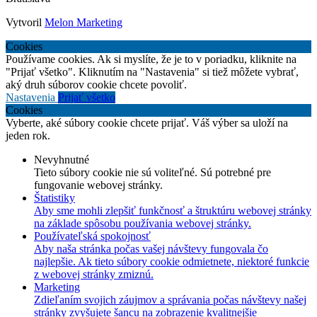
Vytvoril
Melon Marketing
Cookies
Používame cookies. Ak si myslíte, že je to v poriadku, kliknite na
"Prijať všetko". Kliknutím na "Nastavenia" si tiež môžete vybrať,
aký druh súborov cookie chcete povoliť.
Nastavenia
Prijať všetko
Cookies
Vyberte, aké súbory cookie chcete prijať. Váš výber sa uloží na
jeden rok.
Nevyhnutné
Tieto súbory cookie nie sú voliteľné. Sú potrebné pre
fungovanie webovej stránky.
Štatistiky
Aby sme mohli zlepšiť funkčnosť a štruktúru webovej stránky
na základe spôsobu používania webovej stránky.
Používateľská spokojnosť
Aby naša stránka počas vašej návštevy fungovala čo
najlepšie. Ak tieto súbory cookie odmietnete, niektoré funkcie
z webovej stránky zmiznú.
Marketing
Zdieľaním svojich záujmov a správania počas návštevy našej
stránky zvyšujete šancu na zobrazenie kvalitnejšie