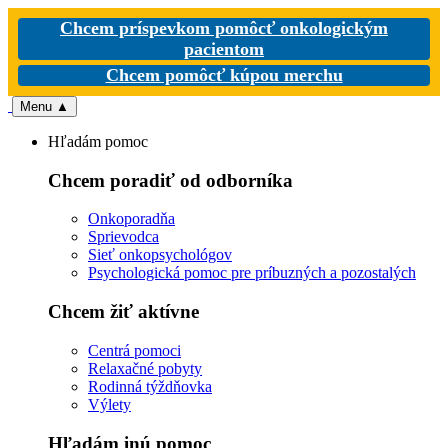
Chcem príspevkom pomôcť onkologickým
pacientom
Chcem pomôcť kúpou merchu
Menu
▲
Hľadám pomoc
Chcem poradiť od odborníka
Onkoporadňa
Sprievodca
Sieť onkopsychológov
Psychologická pomoc pre príbuzných a pozostalých
Chcem žiť aktívne
Centrá pomoci
Relaxačné pobyty
Rodinná týždňovka
Výlety
Hľadám inú pomoc