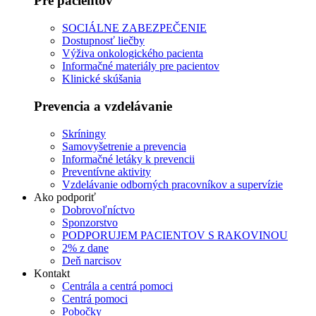
Pre pacientov
SOCIÁLNE ZABEZPEČENIE
Dostupnosť liečby
Výživa onkologického pacienta
Informačné materiály pre pacientov
Klinické skúšania
Prevencia a vzdelávanie
Skríningy
Samovyšetrenie a prevencia
Informačné letáky k prevencii
Preventívne aktivity
Vzdelávanie odborných pracovníkov a supervízie
Ako podporiť
Dobrovoľníctvo
Sponzorstvo
PODPORUJEM PACIENTOV S RAKOVINOU
2% z dane
Deň narcisov
Kontakt
Centrála a centrá pomoci
Centrá pomoci
Pobočky