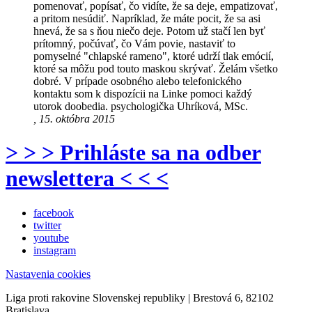
pomenovať, popísať, čo vidíte, že sa deje, empatizovať,
a pritom nesúdiť. Napríklad, že máte pocit, že sa asi
hnevá, že sa s ňou niečo deje. Potom už stačí len byť
prítomný, počúvať, čo Vám povie, nastaviť to
pomyselné "chlapské rameno", ktoré udrží tlak emócií,
ktoré sa môžu pod touto maskou skrývať. Želám všetko
dobré. V prípade osobného alebo telefonického
kontaktu som k dispozícii na Linke pomoci každý
utorok doobedia. psychologička Uhríková, MSc.
, 15. októbra 2015
> > > Prihláste sa na odber
newslettera < < <
facebook
twitter
youtube
instagram
Nastavenia cookies
Liga proti rakovine Slovenskej republiky | Brestová 6, 82102
Bratislava