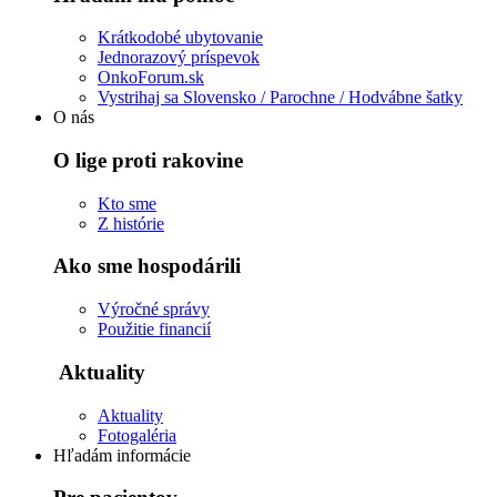
Krátkodobé ubytovanie
Jednorazový príspevok
OnkoForum.sk
Vystrihaj sa Slovensko / Parochne / Hodvábne šatky
O nás
O lige proti rakovine
Kto sme
Z histórie
Ako sme hospodárili
Výročné správy
Použitie financií
Aktuality
Aktuality
Fotogaléria
Hľadám informácie