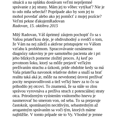
situácii a na oplátku dostávam veľmi nepríjemné
správanie z jej strany. Mám jej to vôbec vytýkať? Nie je
to odo mňa sebecké? Poprípade ako by som jej to
mohol povedať alebo ako jej pomôcť z mojej pozície?
Veľmi pekne ďakujemRadovan
Radovan, 15. októbra 2015
Milý Radovan, Váš úprimný záujem pochopiť čo sa s
Vašou priateľkou deje, je obdivuhodný a svedčí o tom,
že Vám na nej záleží a aktívne pristupujete vo Vášom
vzťahu k problémom. Spracovávanie oznámenia
diagnózy rakoviny je pre samotného pacienta ale i pri
jeho blízkych pomerne zložitý proces. Aj keď po
prvotnom šoku, ktorý sa môže prejaviť veľkým
prežívaním strachu a úzkosti, príde obdobie kedy sa má
Vaša priateľka navonok relatívne dobre a snaží sa brať
realitu taká aká je, môže na nevedomej úrovni prežívať
pocity nespravodlivosti a tiež veľký hnev za to čo sa
prihodilo jej otcovi. To znamená, že sa stále so zlou
správou vyrovnáva a prežíva strach z potenciálnej straty
otca. Prirodzeným vyústením vnútorného hnevu je
nasmerovať ho smerom von, od seba. To sa prejavuje
častokrát, spomínaným necitlivým, sebastredným až
arogantným správaním sa voči tým, ktorých máme
najbližšie. V tomto prípade ste to Vy. Vhodné je jemne