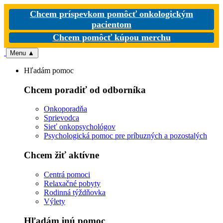
Chcem príspevkom pomôcť onkologickým
pacientom
Chcem pomôcť kúpou merchu
Menu
▲
Hľadám pomoc
Chcem poradiť od odborníka
Onkoporadňa
Sprievodca
Sieť onkopsychológov
Psychologická pomoc pre príbuzných a pozostalých
Chcem žiť aktívne
Centrá pomoci
Relaxačné pobyty
Rodinná týždňovka
Výlety
Hľadám inú pomoc