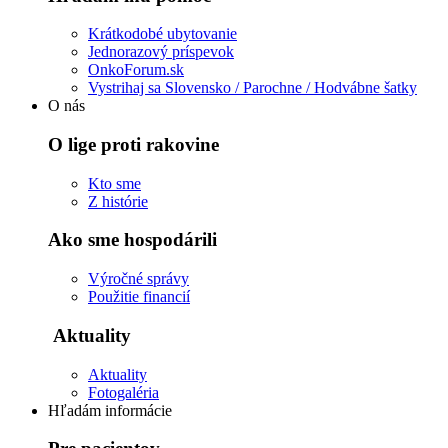
Krátkodobé ubytovanie
Jednorazový príspevok
OnkoForum.sk
Vystrihaj sa Slovensko / Parochne / Hodvábne šatky
O nás
O lige proti rakovine
Kto sme
Z histórie
Ako sme hospodárili
Výročné správy
Použitie financií
Aktuality
Aktuality
Fotogaléria
Hľadám informácie