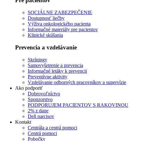
Pre pacientov
SOCIÁLNE ZABEZPEČENIE
Dostupnosť liečby
Výživa onkologického pacienta
Informačné materiály pre pacientov
Klinické skúšania
Prevencia a vzdelávanie
Skríningy
Samovyšetrenie a prevencia
Informačné letáky k prevencii
Preventívne aktivity
Vzdelávanie odborných pracovníkov a supervízie
Ako podporiť
Dobrovoľníctvo
Sponzorstvo
PODPORUJEM PACIENTOV S RAKOVINOU
2% z dane
Deň narcisov
Kontakt
Centrála a centrá pomoci
Centrá pomoci
Pobočky