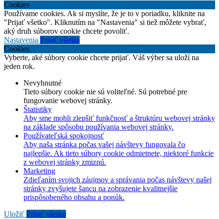
Cookies
Používame cookies. Ak si myslíte, že je to v poriadku, kliknite na
"Prijať všetko". Kliknutím na "Nastavenia" si tiež môžete vybrať,
aký druh súborov cookie chcete povoliť.
Nastavenia
Prijať všetko
Cookies
Vyberte, aké súbory cookie chcete prijať. Váš výber sa uloží na
jeden rok.
Nevyhnutné
Tieto súbory cookie nie sú voliteľné. Sú potrebné pre
fungovanie webovej stránky.
Štatistiky
Aby sme mohli zlepšiť funkčnosť a štruktúru webovej stránky
na základe spôsobu používania webovej stránky.
Používateľská spokojnosť
Aby naša stránka počas vašej návštevy fungovala čo
najlepšie. Ak tieto súbory cookie odmietnete, niektoré funkcie
z webovej stránky zmiznú.
Marketing
Zdieľaním svojich záujmov a správania počas návštevy našej
stránky zvyšujete šancu na zobrazenie kvalitnejšie
prispôsobeného obsahu a ponúk.
Uložiť
Prijať všetko