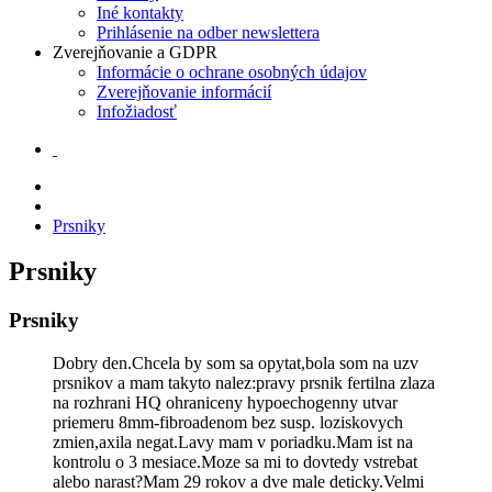
Iné kontakty
Prihlásenie na odber newslettera
Zverejňovanie a GDPR
Informácie o ochrane osobných údajov
Zverejňovanie informácií
Infožiadosť
Prsniky
Prsniky
Prsniky
Dobry den.Chcela by som sa opytat,bola som na uzv
prsnikov a mam takyto nalez:pravy prsnik fertilna zlaza
na rozhrani HQ ohraniceny hypoechogenny utvar
priemeru 8mm-fibroadenom bez susp. loziskovych
zmien,axila negat.Lavy mam v poriadku.Mam ist na
kontrolu o 3 mesiace.Moze sa mi to dovtedy vstrebat
alebo narast?Mam 29 rokov a dve male deticky.Velmi