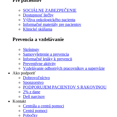
Pre pacientov
SOCIÁLNE ZABEZPEČENIE
Dostupnosť liečby
Výživa onkologického pacienta
Informačné materiály pre pacientov
Klinické skúšania
Prevencia a vzdelávanie
Skríningy
Samovyšetrenie a prevencia
Informačné letáky k prevencii
Preventívne aktivity
Vzdelávanie odborných pracovníkov a supervízie
Ako podporiť
Dobrovoľníctvo
Sponzorstvo
PODPORUJEM PACIENTOV S RAKOVINOU
2% z dane
Deň narcisov
Kontakt
Centrála a centrá pomoci
Centrá pomoci
Pobočky