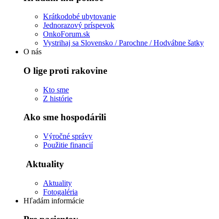
Krátkodobé ubytovanie
Jednorazový príspevok
OnkoForum.sk
Vystrihaj sa Slovensko / Parochne / Hodvábne šatky
O nás
O lige proti rakovine
Kto sme
Z histórie
Ako sme hospodárili
Výročné správy
Použitie financií
Aktuality
Aktuality
Fotogaléria
Hľadám informácie