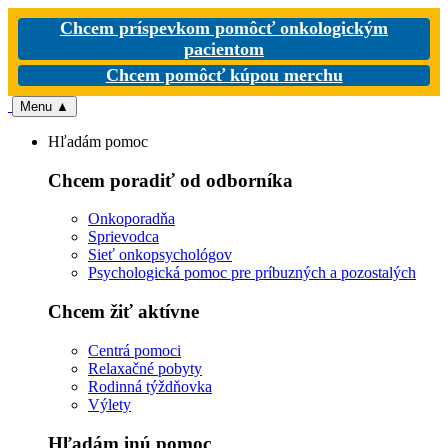
Chcem príspevkom pomôcť onkologickým
pacientom
Chcem pomôcť kúpou merchu
Menu
▲
Hľadám pomoc
Chcem poradiť od odborníka
Onkoporadňa
Sprievodca
Sieť onkopsychológov
Psychologická pomoc pre príbuzných a pozostalých
Chcem žiť aktívne
Centrá pomoci
Relaxačné pobyty
Rodinná týždňovka
Výlety
Hľadám inú pomoc