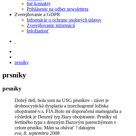
Iné kontakty
Prihlásenie na odber newslettera
Zverejňovanie a GDPR
Informácie o ochrane osobných údajov
Zverejňovanie informácií
Infožiadosť
prsníky
prsníky
prsníky
Dobrý deň, bola som na USG prsníkov - záver je
drobnocystická dysplazia a izoechogenné ložiska
obojstranné-v.s. FIA.Bolo mi doporučená mamografia a
výsledok je Denzný typ žlazy obojstranne. Prsníky sú
fertilného typu s denzným žlazovým parenchýmom v
celom prsníku. Mám sa obávať ? dakujem
eva, 8. septembra 2008