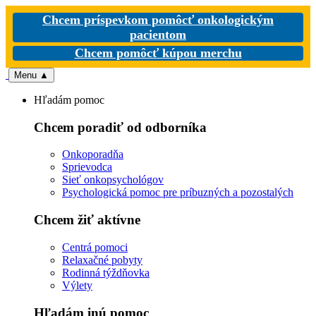
Chcem príspevkom pomôcť onkologickým
pacientom
Chcem pomôcť kúpou merchu
Menu
▲
Hľadám pomoc
Chcem poradiť od odborníka
Onkoporadňa
Sprievodca
Sieť onkopsychológov
Psychologická pomoc pre príbuzných a pozostalých
Chcem žiť aktívne
Centrá pomoci
Relaxačné pobyty
Rodinná týždňovka
Výlety
Hľadám inú pomoc