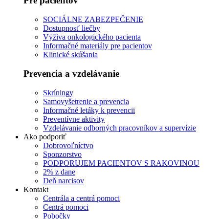
Pre pacientov
SOCIÁLNE ZABEZPEČENIE
Dostupnosť liečby
Výživa onkologického pacienta
Informačné materiály pre pacientov
Klinické skúšania
Prevencia a vzdelávanie
Skríningy
Samovyšetrenie a prevencia
Informačné letáky k prevencii
Preventívne aktivity
Vzdelávanie odborných pracovníkov a supervízie
Ako podporiť
Dobrovoľníctvo
Sponzorstvo
PODPORUJEM PACIENTOV S RAKOVINOU
2% z dane
Deň narcisov
Kontakt
Centrála a centrá pomoci
Centrá pomoci
Pobočky