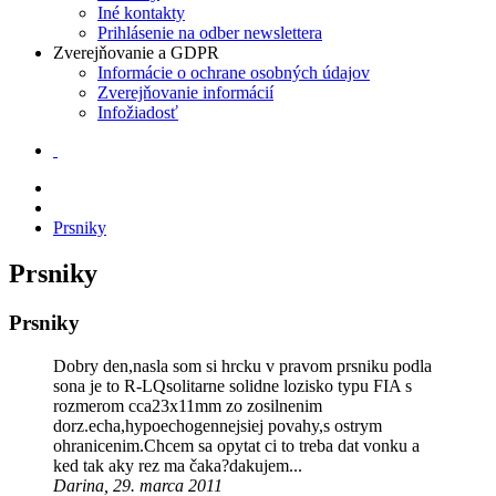
Iné kontakty
Prihlásenie na odber newslettera
Zverejňovanie a GDPR
Informácie o ochrane osobných údajov
Zverejňovanie informácií
Infožiadosť
Prsniky
Prsniky
Prsniky
Dobry den,nasla som si hrcku v pravom prsniku podla
sona je to R-LQsolitarne solidne lozisko typu FIA s
rozmerom cca23x11mm zo zosilnenim
dorz.echa,hypoechogennejsiej povahy,s ostrym
ohranicenim.Chcem sa opytat ci to treba dat vonku a
ked tak aky rez ma čaka?dakujem...
Darina, 29. marca 2011