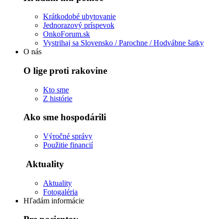
Krátkodobé ubytovanie
Jednorazový príspevok
OnkoForum.sk
Vystrihaj sa Slovensko / Parochne / Hodvábne šatky
O nás
O lige proti rakovine
Kto sme
Z histórie
Ako sme hospodárili
Výročné správy
Použitie financií
Aktuality
Aktuality
Fotogaléria
Hľadám informácie