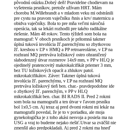
pôvodnú otázku.Dobrý deň! Pravidelne chodievam na
vyšetrenia prsníkov, pretože užívam HRT. Mám
chorobu M.Willebrandt a v mladom veku mi odstránili
pre cystu na pravom vaječníku /hnis a krv/ maternicu a
obidva vaječníky. Bola to pre mňa veľmi náročná
operácia, tak sa lekári rozhodli pre takéto radikálne
riešenie. Mám 48 rokov. Tento týždeň som bola na
mamograf: V oboch prsníkoch je prítomná takmer
úplná tuková involúcia žľ.parenchýmu so zbytkovou
žľ. kresbou v ĽP v HMQ a PP retroareolárne, v ĽP na
rozhraní MQ pretrváva ložiskový ostro ohraničený
slabodenzný útvar rozmerov 14x9 mm, v PP v HLQ je
ojedinelý pratencovitý makrokalcifikát priemer 3 mm,
bez TU ložiskových opacít a zhlukov patol.
mikrokalcifikátov. Záver: Takmer úplná tuková
involúcia žľ. parenchýmu, v ĽP na rozhraní MQ
pretrváva ložiskový tieň ben. char.- pravdepodobne ide
o zbytkový žľ. parenchým, v PP v HLQ
mikrokalcifikát ben. char. BI RADS II. Pred 2 rokmi
som bola na mamografii a ten útvar v ľavom prsníku
bol 1x0,5 cm. Aj teraz aj pred dvomi rokmi mi lekár na
mamografii povedal, že je to v poriadku, ale moja
gynekologička je z toho akási nesvoja a posiela ma na
USG a vraj to budeme nejako riešiť.Utvar sa zväčšil nie
zmenšil ako predpokladali. Aj pred 2 rokmi ma hneď