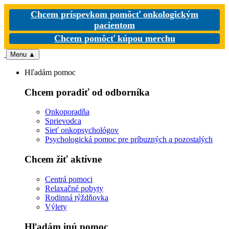
Chcem príspevkom pomôcť onkologickým
pacientom
Chcem pomôcť kúpou merchu
Menu
▲
Hľadám pomoc
Chcem poradiť od odborníka
Onkoporadňa
Sprievodca
Sieť onkopsychológov
Psychologická pomoc pre príbuzných a pozostalých
Chcem žiť aktívne
Centrá pomoci
Relaxačné pobyty
Rodinná týždňovka
Výlety
Hľadám inú pomoc