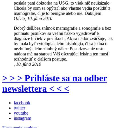
poslala pani doktorka na USG, to však nič neukázalo.
Chcela by som sa opýtať, ako vlastne vedia posúdiť z
mamografie, či je to benigne alebo nie. Ďakujem
Olívia, 10. júna 2010
Dobrý deň,bez snímok mamografie a sonografie a bez
pohmatu prsníkov sa veľmi ťažko vyjadrovať k
diagnóze hrčiek v prsníkoch. Ak sa nádor zväčšuje, tak
by mala byť cytológia alebo histológia, či sa jedná o
nezhubný alebo zhubný nález. Posudzovanie rastu
nádora má na starosti Váš ošetrujúci lekár a ten musí
rozhodnúť o ďalšom postupe.
, 10. júna 2010
> > > Prihláste sa na odber
newslettera < < <
facebook
twitter
youtube
instagram
Nastavenia cookies