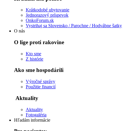
Krátkodobé ubytovanie
Jednorazový príspevok
OnkoForum.sk
Vystrihaj sa Slovensko / Parochne / Hodvábne šatky
O nás
O lige proti rakovine
Kto sme
Z histórie
Ako sme hospodárili
Výročné správy
Použitie financií
Aktuality
Aktuality
Fotogaléria
Hľadám informácie