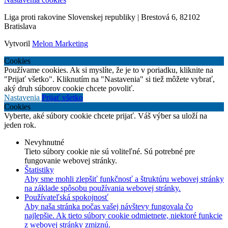
Liga proti rakovine Slovenskej republiky | Brestová 6, 82102
Bratislava
Vytvoril
Melon Marketing
Cookies
Používame cookies. Ak si myslíte, že je to v poriadku, kliknite na
"Prijať všetko". Kliknutím na "Nastavenia" si tiež môžete vybrať,
aký druh súborov cookie chcete povoliť.
Nastavenia
Prijať všetko
Cookies
Vyberte, aké súbory cookie chcete prijať. Váš výber sa uloží na
jeden rok.
Nevyhnutné
Tieto súbory cookie nie sú voliteľné. Sú potrebné pre
fungovanie webovej stránky.
Štatistiky
Aby sme mohli zlepšiť funkčnosť a štruktúru webovej stránky
na základe spôsobu používania webovej stránky.
Používateľská spokojnosť
Aby naša stránka počas vašej návštevy fungovala čo
najlepšie. Ak tieto súbory cookie odmietnete, niektoré funkcie
z webovej stránky zmiznú.