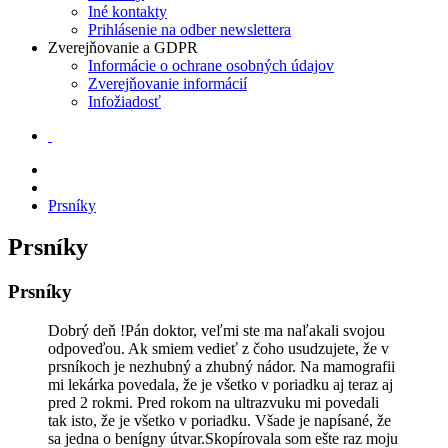
Iné kontakty
Prihlásenie na odber newslettera
Zverejňovanie a GDPR
Informácie o ochrane osobných údajov
Zverejňovanie informácií
Infožiadosť
Prsníky
Prsníky
Prsníky
Dobrý deň !Pán doktor, veľmi ste ma naľakali svojou
odpoveďou. Ak smiem vedieť z čoho usudzujete, že v
prsníkoch je nezhubný a zhubný nádor. Na mamografii
mi lekárka povedala, že je všetko v poriadku aj teraz aj
pred 2 rokmi. Pred rokom na ultrazvuku mi povedali
tak isto, že je všetko v poriadku. Všade je napísané, že
sa jedna o benígny útvar.Skopírovala som ešte raz moju