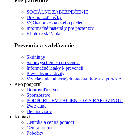
Pre pacientov
SOCIÁLNE ZABEZPEČENIE
Dostupnosť liečby
Výživa onkologického pacienta
Informačné materiály pre pacientov
Klinické skúšania
Prevencia a vzdelávanie
Skríningy
Samovyšetrenie a prevencia
Informačné letáky k prevencii
Preventívne aktivity
Vzdelávanie odborných pracovníkov a supervízie
Ako podporiť
Dobrovoľníctvo
Sponzorstvo
PODPORUJEM PACIENTOV S RAKOVINOU
2% z dane
Deň narcisov
Kontakt
Centrála a centrá pomoci
Centrá pomoci
Pobočky