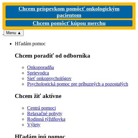
Chcem príspevkom pomôcť onkologickým
pacientom
Chcem pomôcť kúpou merchu
Menu
▲
Hľadám pomoc
Chcem poradiť od odborníka
Onkoporadňa
Sprievodca
Sieť onkopsychológov
Psychologická pomoc pre príbuzných a pozostalých
Chcem žiť aktívne
Centrá pomoci
Relaxačné pobyty
Rodinná týždňovka
Výlety
Hľadám inú pomoc