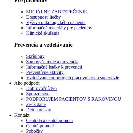
Pre pacientov
SOCIÁLNE ZABEZPEČENIE
Dostupnosť liečby
Výživa onkologického pacienta
Informačné materiály pre pacientov
Klinické skúšania
Prevencia a vzdelávanie
Skríningy
Samovyšetrenie a prevencia
Informačné letáky k prevencii
Preventívne aktivity
Vzdelávanie odborných pracovníkov a supervízie
Ako podporiť
Dobrovoľníctvo
Sponzorstvo
PODPORUJEM PACIENTOV S RAKOVINOU
2% z dane
Deň narcisov
Kontakt
Centrála a centrá pomoci
Centrá pomoci
Pobočky