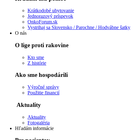
Krátkodobé ubytovanie
Jednorazový príspevok
OnkoForum.sk
Vystrihaj sa Slovensko / Parochne / Hodvábne šatky
O nás
O lige proti rakovine
Kto sme
Z histórie
Ako sme hospodárili
Výročné správy
Použitie financií
Aktuality
Aktuality
Fotogaléria
Hľadám informácie