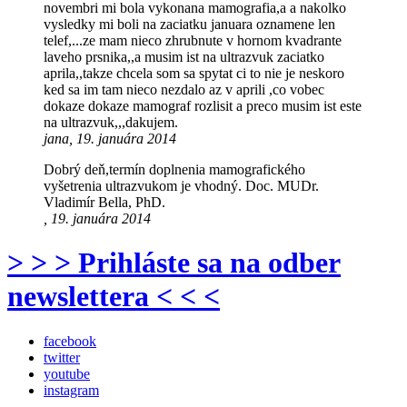
novembri mi bola vykonana mamografia,a a nakolko
vysledky mi boli na zaciatku januara oznamene len
telef,...ze mam nieco zhrubnute v hornom kvadrante
laveho prsnika,,a musim ist na ultrazvuk zaciatko
aprila,,takze chcela som sa spytat ci to nie je neskoro
ked sa im tam nieco nezdalo az v aprili ,co vobec
dokaze dokaze mamograf rozlisit a preco musim ist este
na ultrazvuk,,,dakujem.
jana, 19. januára 2014
Dobrý deň,termín doplnenia mamografického
vyšetrenia ultrazvukom je vhodný. Doc. MUDr.
Vladimír Bella, PhD.
, 19. januára 2014
> > > Prihláste sa na odber
newslettera < < <
facebook
twitter
youtube
instagram