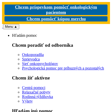
Chcem príspevkom pomôcť onkologickým
pacientom
Chcem pomôcť kúpou merchu
Menu
▲
Hľadám pomoc
Chcem poradiť od odborníka
Onkoporadňa
Sprievodca
Sieť onkopsychológov
Psychologická pomoc pre príbuzných a pozostalých
Chcem žiť aktívne
Centrá pomoci
Relaxačné pobyty
Rodinná týždňovka
Výlety
Hľadám inú pomoc