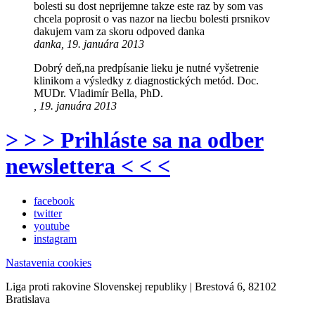
bolesti su dost neprijemne takze este raz by som vas
chcela poprosit o vas nazor na liecbu bolesti prsnikov
dakujem vam za skoru odpoved danka
danka, 19. januára 2013
Dobrý deň,na predpísanie lieku je nutné vyšetrenie
klinikom a výsledky z diagnostických metód. Doc.
MUDr. Vladimír Bella, PhD.
, 19. januára 2013
> > > Prihláste sa na odber
newslettera < < <
facebook
twitter
youtube
instagram
Nastavenia cookies
Liga proti rakovine Slovenskej republiky | Brestová 6, 82102
Bratislava