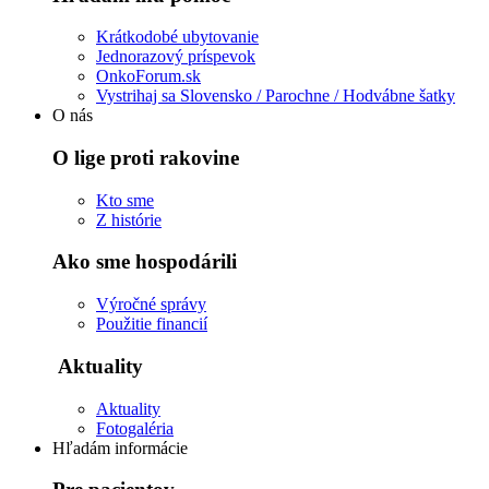
Krátkodobé ubytovanie
Jednorazový príspevok
OnkoForum.sk
Vystrihaj sa Slovensko / Parochne / Hodvábne šatky
O nás
O lige proti rakovine
Kto sme
Z histórie
Ako sme hospodárili
Výročné správy
Použitie financií
Aktuality
Aktuality
Fotogaléria
Hľadám informácie