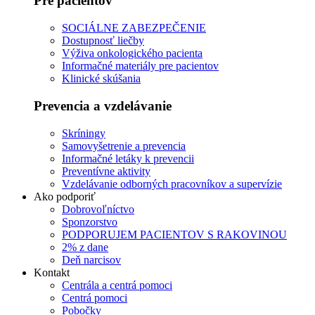
Pre pacientov
SOCIÁLNE ZABEZPEČENIE
Dostupnosť liečby
Výživa onkologického pacienta
Informačné materiály pre pacientov
Klinické skúšania
Prevencia a vzdelávanie
Skríningy
Samovyšetrenie a prevencia
Informačné letáky k prevencii
Preventívne aktivity
Vzdelávanie odborných pracovníkov a supervízie
Ako podporiť
Dobrovoľníctvo
Sponzorstvo
PODPORUJEM PACIENTOV S RAKOVINOU
2% z dane
Deň narcisov
Kontakt
Centrála a centrá pomoci
Centrá pomoci
Pobočky