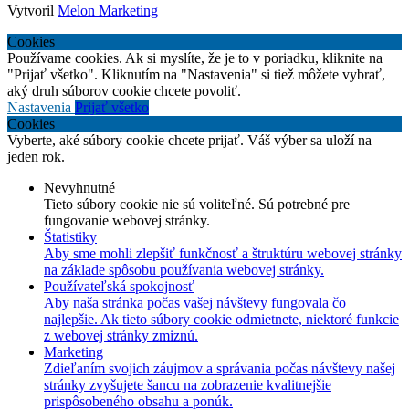
Vytvoril
Melon Marketing
Cookies
Používame cookies. Ak si myslíte, že je to v poriadku, kliknite na
"Prijať všetko". Kliknutím na "Nastavenia" si tiež môžete vybrať,
aký druh súborov cookie chcete povoliť.
Nastavenia
Prijať všetko
Cookies
Vyberte, aké súbory cookie chcete prijať. Váš výber sa uloží na
jeden rok.
Nevyhnutné
Tieto súbory cookie nie sú voliteľné. Sú potrebné pre
fungovanie webovej stránky.
Štatistiky
Aby sme mohli zlepšiť funkčnosť a štruktúru webovej stránky
na základe spôsobu používania webovej stránky.
Používateľská spokojnosť
Aby naša stránka počas vašej návštevy fungovala čo
najlepšie. Ak tieto súbory cookie odmietnete, niektoré funkcie
z webovej stránky zmiznú.
Marketing
Zdieľaním svojich záujmov a správania počas návštevy našej
stránky zvyšujete šancu na zobrazenie kvalitnejšie
prispôsobeného obsahu a ponúk.