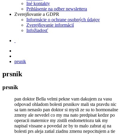
Iné kontakty
Prihlásenie na odber newslettera
Zverejňovanie a GDPR
Informácie o ochrane osobných údajov
Zverejňovanie informácií
Infožiadosť
prsnik
prsnik
prsnik
pan doktor Bella velmi pekne vam dakujem za vasu
odpovad ohladom bolesti prsnikov mali sta pravdu nic
sa tam nenaslo pan doktor si mysli ze su to hormonalne
zmeny ale nevedel co my ma nato predpisat kedze po
operacii maternice my zistili endometriozu tak my
napisal vissane a povedal ze by to malo zabrat aj na
bolesti prs aleja zatial ziadnu zmenu nepocitujem a tie