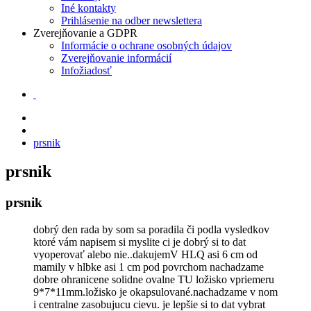
Iné kontakty
Prihlásenie na odber newslettera
Zverejňovanie a GDPR
Informácie o ochrane osobných údajov
Zverejňovanie informácií
Infožiadosť
prsnik
prsnik
prsnik
dobrý den rada by som sa poradila či podla vysledkov
ktoré vám napisem si myslite ci je dobrý si to dat
vyoperovať alebo nie..dakujemV HLQ asi 6 cm od
mamily v hlbke asi 1 cm pod povrchom nachadzame
dobre ohranicene solidne ovalne TU ložisko vpriemeru
9*7*11mm.ložisko je okapsulované.nachadzame v nom
i centralne zasobujucu cievu. je lepšie si to dat vybrat