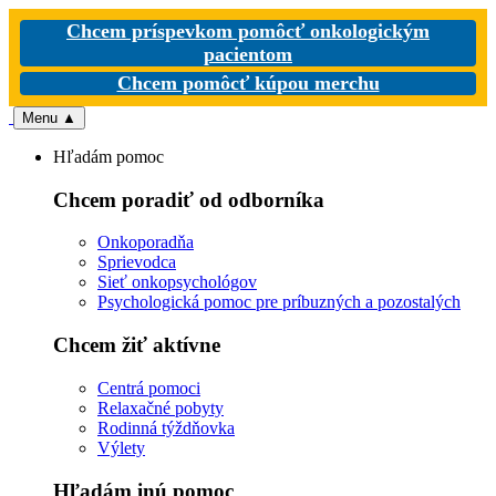
Chcem príspevkom pomôcť onkologickým
pacientom
Chcem pomôcť kúpou merchu
Menu
▲
Hľadám pomoc
Chcem poradiť od odborníka
Onkoporadňa
Sprievodca
Sieť onkopsychológov
Psychologická pomoc pre príbuzných a pozostalých
Chcem žiť aktívne
Centrá pomoci
Relaxačné pobyty
Rodinná týždňovka
Výlety
Hľadám inú pomoc