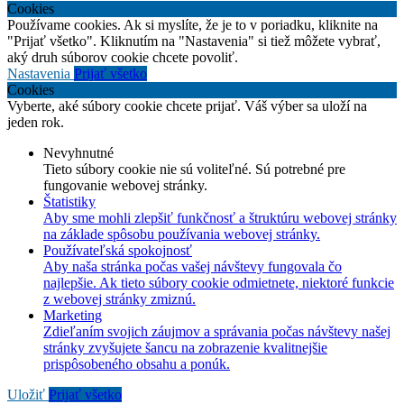
Cookies
Používame cookies. Ak si myslíte, že je to v poriadku, kliknite na
"Prijať všetko". Kliknutím na "Nastavenia" si tiež môžete vybrať,
aký druh súborov cookie chcete povoliť.
Nastavenia
Prijať všetko
Cookies
Vyberte, aké súbory cookie chcete prijať. Váš výber sa uloží na
jeden rok.
Nevyhnutné
Tieto súbory cookie nie sú voliteľné. Sú potrebné pre
fungovanie webovej stránky.
Štatistiky
Aby sme mohli zlepšiť funkčnosť a štruktúru webovej stránky
na základe spôsobu používania webovej stránky.
Používateľská spokojnosť
Aby naša stránka počas vašej návštevy fungovala čo
najlepšie. Ak tieto súbory cookie odmietnete, niektoré funkcie
z webovej stránky zmiznú.
Marketing
Zdieľaním svojich záujmov a správania počas návštevy našej
stránky zvyšujete šancu na zobrazenie kvalitnejšie
prispôsobeného obsahu a ponúk.
Uložiť
Prijať všetko