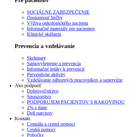
Pre pacientov
SOCIÁLNE ZABEZPEČENIE
Dostupnosť liečby
Výživa onkologického pacienta
Informačné materiály pre pacientov
Klinické skúšania
Prevencia a vzdelávanie
Skríningy
Samovyšetrenie a prevencia
Informačné letáky k prevencii
Preventívne aktivity
Vzdelávanie odborných pracovníkov a supervízie
Ako podporiť
Dobrovoľníctvo
Sponzorstvo
PODPORUJEM PACIENTOV S RAKOVINOU
2% z dane
Deň narcisov
Kontakt
Centrála a centrá pomoci
Centrá pomoci
Pobočky