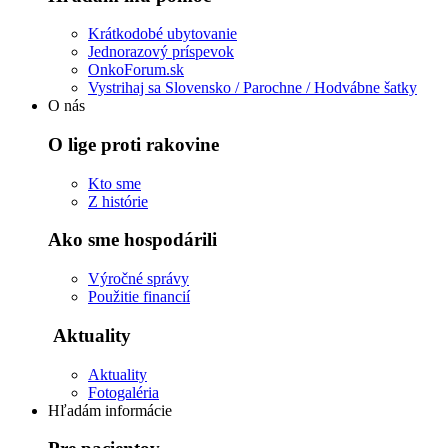
Krátkodobé ubytovanie
Jednorazový príspevok
OnkoForum.sk
Vystrihaj sa Slovensko / Parochne / Hodvábne šatky
O nás
O lige proti rakovine
Kto sme
Z histórie
Ako sme hospodárili
Výročné správy
Použitie financií
Aktuality
Aktuality
Fotogaléria
Hľadám informácie