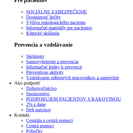
Pre pacientov
SOCIÁLNE ZABEZPEČENIE
Dostupnosť liečby
Výživa onkologického pacienta
Informačné materiály pre pacientov
Klinické skúšania
Prevencia a vzdelávanie
Skríningy
Samovyšetrenie a prevencia
Informačné letáky k prevencii
Preventívne aktivity
Vzdelávanie odborných pracovníkov a supervízie
Ako podporiť
Dobrovoľníctvo
Sponzorstvo
PODPORUJEM PACIENTOV S RAKOVINOU
2% z dane
Deň narcisov
Kontakt
Centrála a centrá pomoci
Centrá pomoci
Pobočky