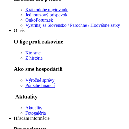
Krátkodobé ubytovanie
Jednorazový príspevok
OnkoForum.sk
Vystrihaj sa Slovensko / Parochne / Hodvábne šatky
O nás
O lige proti rakovine
Kto sme
Z histórie
Ako sme hospodárili
Výročné správy
Použitie financií
Aktuality
Aktuality
Fotogaléria
Hľadám informácie