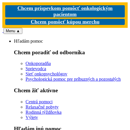
Chcem príspevkom pomôcť onkologickým
pacientom
Chcem pomôcť kúpou merchu
Menu
▲
Hľadám pomoc
Chcem poradiť od odborníka
Onkoporadňa
Sprievodca
Sieť onkopsychológov
Psychologická pomoc pre príbuzných a pozostalých
Chcem žiť aktívne
Centrá pomoci
Relaxačné pobyty
Rodinná týždňovka
Výlety
Hľadám inú pomoc