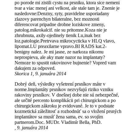
po porode mi zistili cystu na prsniku, ktora sice nemeni
tvar a viac menej ani velkost, ale stale tam je. Znenie je
nasledovne:Denzny, syty, pravidelne usporiadany
zlazovy parenchyn bilateralne, bez moznosti
diferencovat pripadne drobne loziskove zmeny,
patolog.mikrokalcif. nie su pritomne.Koza nie je
zhrubnuta, axily-ojedinely tienik Lu,inak bez
loz.patologie.Pretrvava mikrocycticka v HLQ vlavo,
lipomat.LU preaxilarne vpravo.BI RADS kat.2-
benigny nalez. Je mi jasne, ze narkoza nikomu
neprospieva, ale aky mate nazor na implantaty?
Nemoze to spustit rakovinove bujnenie? Vopred vam
dakujem za odpoved.
Skorica 1, 9. januára 2014
Dobrý deň, výsledky vyšetrení prsníkov máte v
norme.Implantáty prsníkov nezvyšujú riziko vzniku
rakoviny prsníkov. V dnešnej dobe nie sú nebezpečné,
ale určité percento komplikácii pri chirurgickom a po
chirurgickom zákroku je evidované. Je to v podstate
kozmetická záležitosť a rozhodnúť sa o vložení prsných
implantátov sa musíť žena sama, ev. so svojím
partnerom.Doc. MUDr. Vladimír Bella, PhD.
, 9. januára 2014