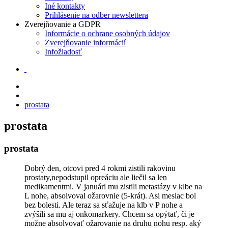
Iné kontakty
Prihlásenie na odber newslettera
Zverejňovanie a GDPR
Informácie o ochrane osobných údajov
Zverejňovanie informácií
Infožiadosť
prostata
prostata
prostata
Dobrý den, otcovi pred 4 rokmi zistili rakovinu
prostaty,nepodstupil opreáciu ale liečil sa len
medikamentmi. V januári mu zistili metastázy v klbe na
L nohe, absolvoval ožarovnie (5-krát). Asi mesiac bol
bez bolesti. Ale teraz sa sťažuje na klb v P nohe a
zvýšili sa mu aj onkomarkery. Chcem sa opýtať, či je
možne absolvovať ožarovanie na druhu nohu resp. aký