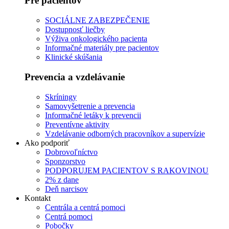
Pre pacientov
SOCIÁLNE ZABEZPEČENIE
Dostupnosť liečby
Výživa onkologického pacienta
Informačné materiály pre pacientov
Klinické skúšania
Prevencia a vzdelávanie
Skríningy
Samovyšetrenie a prevencia
Informačné letáky k prevencii
Preventívne aktivity
Vzdelávanie odborných pracovníkov a supervízie
Ako podporiť
Dobrovoľníctvo
Sponzorstvo
PODPORUJEM PACIENTOV S RAKOVINOU
2% z dane
Deň narcisov
Kontakt
Centrála a centrá pomoci
Centrá pomoci
Pobočky