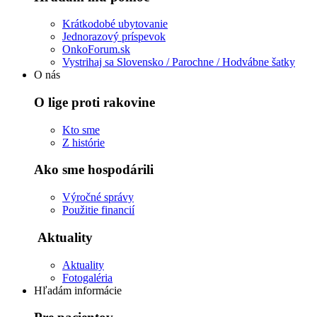
Krátkodobé ubytovanie
Jednorazový príspevok
OnkoForum.sk
Vystrihaj sa Slovensko / Parochne / Hodvábne šatky
O nás
O lige proti rakovine
Kto sme
Z histórie
Ako sme hospodárili
Výročné správy
Použitie financií
Aktuality
Aktuality
Fotogaléria
Hľadám informácie