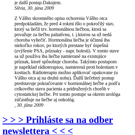
je další postup.Dakujem.
Silvia, 30. júna 2009
Z Vášho skromného opisu ochorenia Vášho otca
predpokladám, že pred 4 rokmi išlo o pokročilý stav,
ktorý sa liečil tzv. hormonálnou liečbou, ktorá sa
považuje za liečbu paliatívnu, t. j.ktorou sa už nedá
choroba vyliečiť. Hormonálna liečba je účinná iba
niekoľko rokov, po ktorých prestane byť úspešná
(zvýšenie PSA, príznaky - napr. bolesti). V tomto stave
sa už používa iba liečba namierané na existujúce
príznak, ktoré spôsobuje choroba. Takýmto postupom
je napríklad rádioterapiou, namierená proti bolestiam v
kostiach. Rádioterapiu možno aplikovať opakovane (u
Vášho otca aj na druhú nohu). Ďalší liečebný postup
predstavuje pokračovanie v hormonálnej liečbe a podľa
celkového stavu pacienta a pridružených chorôb v
cytostatickej liečbe. Pri tomto postupe sa okrem urológa
zúčastňuje na liečbe aj onkológ.
, 30. júna 2009
> > > Prihláste sa na odber
newslettera < < <