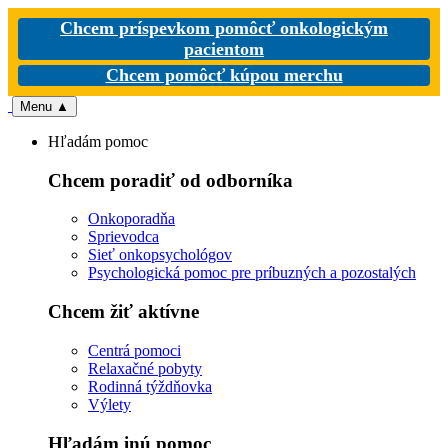
Chcem príspevkom pomôcť onkologickým
pacientom
Chcem pomôcť kúpou merchu
Menu
▲
Hľadám pomoc
Chcem poradiť od odborníka
Onkoporadňa
Sprievodca
Sieť onkopsychológov
Psychologická pomoc pre príbuzných a pozostalých
Chcem žiť aktívne
Centrá pomoci
Relaxačné pobyty
Rodinná týždňovka
Výlety
Hľadám inú pomoc