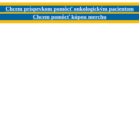
Chcem príspevkom pomôcť onkologickým pacientom
Chcem pomôcť kúpou merchu