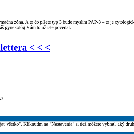
ačná zóna. A to čo píšete typ 3 bude myslím PAP-3 – to je cytologický
 Váš gynekológ Vám to už iste povedal.
lettera < < <
va
rijať všetko". Kliknutím na "Nastavenia" si tiež môžete vybrať, aký dru