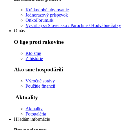
Krátkodobé ubytovanie
Jednorazový príspevok
OnkoForum.sk
Vystrihaj sa Slovensko / Parochne / Hodvábne šatky
O nás
O lige proti rakovine
Kto sme
Z histórie
Ako sme hospodárili
Výročné správy
Použitie financií
Aktuality
Aktuality
Fotogaléria
Hľadám informácie