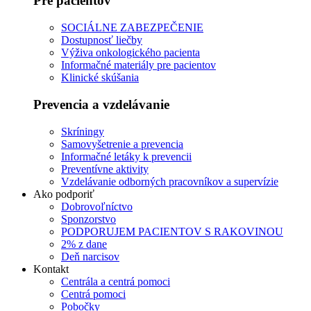
Pre pacientov
SOCIÁLNE ZABEZPEČENIE
Dostupnosť liečby
Výživa onkologického pacienta
Informačné materiály pre pacientov
Klinické skúšania
Prevencia a vzdelávanie
Skríningy
Samovyšetrenie a prevencia
Informačné letáky k prevencii
Preventívne aktivity
Vzdelávanie odborných pracovníkov a supervízie
Ako podporiť
Dobrovoľníctvo
Sponzorstvo
PODPORUJEM PACIENTOV S RAKOVINOU
2% z dane
Deň narcisov
Kontakt
Centrála a centrá pomoci
Centrá pomoci
Pobočky