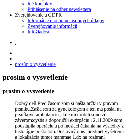
Iné kontakty
Prihlásenie na odber newslettera
Zverejňovanie a GDPR
Informácie o ochrane osobných údajov
Zverejňovanie informácií
Infožiadosť
prosím o vysvetlenie
prosím o vysvetlenie
prosím o vysvetlenie
Dobrý deň.Pred časom som si našla hrčku v pravom
prsníku.Zašla som za gynekológom a ten ma poslal na
prsníkovú ambulanciu , kde mi urobili sono zo
záverom:cystis a doporučili extirpáciu.12.11.2009 som
podstúpila operáciu a po mesiaci čakania na výsledky z
histológie prišlo toto.Doslovný opis :predmet vyšetrenia
a lokalizácia:tumor mammae 1.dx na rozhraní