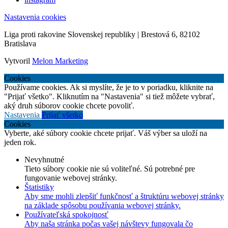
Nastavenia cookies
Liga proti rakovine Slovenskej republiky | Brestová 6, 82102
Bratislava
Vytvoril
Melon Marketing
Cookies
Používame cookies. Ak si myslíte, že je to v poriadku, kliknite na
"Prijať všetko". Kliknutím na "Nastavenia" si tiež môžete vybrať,
aký druh súborov cookie chcete povoliť.
Nastavenia
Prijať všetko
Cookies
Vyberte, aké súbory cookie chcete prijať. Váš výber sa uloží na
jeden rok.
Nevyhnutné
Tieto súbory cookie nie sú voliteľné. Sú potrebné pre
fungovanie webovej stránky.
Štatistiky
Aby sme mohli zlepšiť funkčnosť a štruktúru webovej stránky
na základe spôsobu používania webovej stránky.
Používateľská spokojnosť
Aby naša stránka počas vašej návštevy fungovala čo