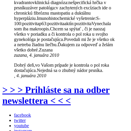
kvadrantovklinická diagnóza:nešpecifická hrčka v
prsníkuzáver patológa:v zachytených excíziach ide o
chronickú fibróznu mastopatiu a duktálnu
hyperpláziu.Imunohistochemické vyšetrenie:S-
100:pozitivitap63:pozitivitaaktín:pozitivitaVynechala
som iba makroopis.Chcem sa spýtať , či je naozaj
všetko v poriadku a či kontrola o pol roka u svojho
gynekológa je postačujúca.Povedali mi že je všetko ok
a netreba žiadnu liečbu.Ďakujem za odpoveď a želám
všetko dobré.Zuzana
zuzana, 4. januára 2010
Dobrý deň,vo Vašom prípade je kontrola o pol roka
dostačujúca.Nejedná sa o zhubný nádor prsníka.
, 4. januára 2010
> > > Prihláste sa na odber
newslettera < < <
facebook
twitter
youtube
instagram