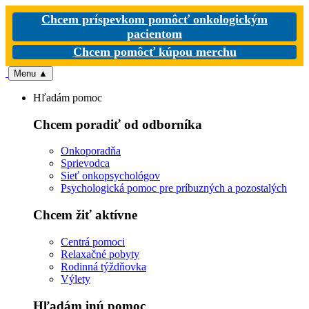
Chcem príspevkom pomôcť onkologickým
pacientom
Chcem pomôcť kúpou merchu
Menu
▲
Hľadám pomoc
Chcem poradiť od odborníka
Onkoporadňa
Sprievodca
Sieť onkopsychológov
Psychologická pomoc pre príbuzných a pozostalých
Chcem žiť aktívne
Centrá pomoci
Relaxačné pobyty
Rodinná týždňovka
Výlety
Hľadám inú pomoc