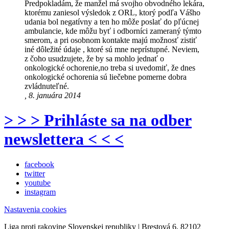
Predpokladám, že manžel má svojho obvodného lekára,
ktorému zaniesol výsledok z ORL, ktorý podľa Vášho
udania bol negatívny a ten ho môže poslať do pľúcnej
ambulancie, kde môžu byť i odborníci zameraný týmto
smerom, a pri osobnom kontakte majú možnosť zistiť
iné dôležité údaje , ktoré sú mne neprístupné. Neviem,
z čoho usudzujete, že by sa mohlo jednať o
onkologické ochorenie,no treba si uvedomiť, že dnes
onkologické ochorenia sú liečebne pomerne dobra
zvládnuteľné.
, 8. januára 2014
> > > Prihláste sa na odber
newslettera < < <
facebook
twitter
youtube
instagram
Nastavenia cookies
Liga proti rakovine Slovenskej republiky | Brestová 6, 82102