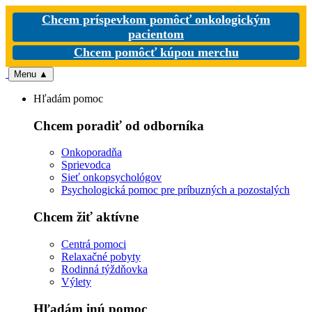
Chcem príspevkom pomôcť onkologickým
pacientom
Chcem pomôcť kúpou merchu
Menu
▲
Hľadám pomoc
Chcem poradiť od odborníka
Onkoporadňa
Sprievodca
Sieť onkopsychológov
Psychologická pomoc pre príbuzných a pozostalých
Chcem žiť aktívne
Centrá pomoci
Relaxačné pobyty
Rodinná týždňovka
Výlety
Hľadám inú pomoc