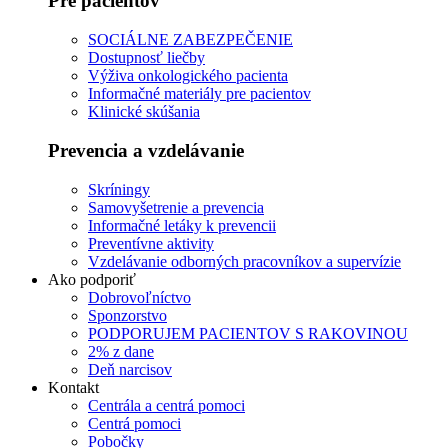
Pre pacientov
SOCIÁLNE ZABEZPEČENIE
Dostupnosť liečby
Výživa onkologického pacienta
Informačné materiály pre pacientov
Klinické skúšania
Prevencia a vzdelávanie
Skríningy
Samovyšetrenie a prevencia
Informačné letáky k prevencii
Preventívne aktivity
Vzdelávanie odborných pracovníkov a supervízie
Ako podporiť
Dobrovoľníctvo
Sponzorstvo
PODPORUJEM PACIENTOV S RAKOVINOU
2% z dane
Deň narcisov
Kontakt
Centrála a centrá pomoci
Centrá pomoci
Pobočky