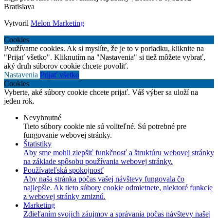
Bratislava
Vytvoril
Melon Marketing
Cookies
Používame cookies. Ak si myslíte, že je to v poriadku, kliknite na
"Prijať všetko". Kliknutím na "Nastavenia" si tiež môžete vybrať,
aký druh súborov cookie chcete povoliť.
Nastavenia
Prijať všetko
Cookies
Vyberte, aké súbory cookie chcete prijať. Váš výber sa uloží na
jeden rok.
Nevyhnutné
Tieto súbory cookie nie sú voliteľné. Sú potrebné pre
fungovanie webovej stránky.
Štatistiky
Aby sme mohli zlepšiť funkčnosť a štruktúru webovej stránky
na základe spôsobu používania webovej stránky.
Používateľská spokojnosť
Aby naša stránka počas vašej návštevy fungovala čo
najlepšie. Ak tieto súbory cookie odmietnete, niektoré funkcie
z webovej stránky zmiznú.
Marketing
Zdieľaním svojich záujmov a správania počas návštevy našej