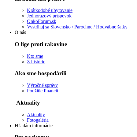
Krátkodobé ubytovanie
Jednorazový príspevok
OnkoForum.sk
Vystrihaj sa Slovensko / Parochne / Hodvábne šatky
O nás
O lige proti rakovine
Kto sme
Z histórie
Ako sme hospodárili
Výročné správy
Použitie financií
Aktuality
Aktuality
Fotogaléria
Hľadám informácie