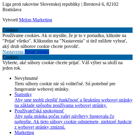
Liga proti rakovine Slovenskej republiky | Brestová 6, 82102
Bratislava
Vytvoril
Melon Marketing
Cookies
Používame cookies. Ak si myslíte, že je to v poriadku, kliknite na
"Prijať všetko". Kliknutím na "Nastavenia" si tiež môžete vybrať,
aký druh súborov cookie chcete povoliť.
Nastavenia
Prijať všetko
Cookies
Vyberte, aké súbory cookie chcete prijať. Váš výber sa uloží na
jeden rok.
Nevyhnutné
Tieto súbory cookie nie sú voliteľné. Sú potrebné pre
fungovanie webovej stránky.
Štatistiky
Aby sme mohli zlepšiť funkčnosť a štruktúru webovej stránky
na základe spôsobu používania webovej stránky.
Používateľská spokojnosť
Aby naša stránka počas vašej návštevy fungovala čo
najlepšie. Ak tieto súbory cookie odmietnete, niektoré funkcie
z webovej stránky zmiznú.
Marketing