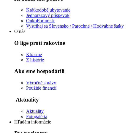
Krátkodobé ubytovanie
Jednorazový príspevok
OnkoForum.sk
Vystrihaj sa Slovensko / Parochne / Hodvábne šatky
O nás
O lige proti rakovine
Kto sme
Z histórie
Ako sme hospodárili
Výročné správy
Použitie financií
Aktuality
Aktuality
Fotogaléria
Hľadám informácie