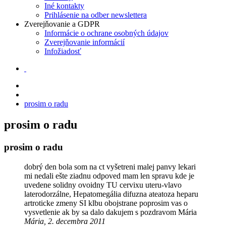
Iné kontakty
Prihlásenie na odber newslettera
Zverejňovanie a GDPR
Informácie o ochrane osobných údajov
Zverejňovanie informácií
Infožiadosť
prosim o radu
prosim o radu
prosim o radu
dobrý den bola som na ct vyšetreni malej panvy lekari
mi nedali ešte ziadnu odpoved mam len spravu kde je
uvedene solidny ovoidny TU cervixu uteru-vlavo
laterodorzálne, Hepatomegália difuzna ateatoza heparu
artroticke zmeny SI klbu obojstrane poprosim vas o
vysvetlenie ak by sa dalo dakujem s pozdravom Mária
Mária, 2. decembra 2011