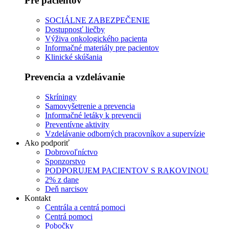
Pre pacientov
SOCIÁLNE ZABEZPEČENIE
Dostupnosť liečby
Výživa onkologického pacienta
Informačné materiály pre pacientov
Klinické skúšania
Prevencia a vzdelávanie
Skríningy
Samovyšetrenie a prevencia
Informačné letáky k prevencii
Preventívne aktivity
Vzdelávanie odborných pracovníkov a supervízie
Ako podporiť
Dobrovoľníctvo
Sponzorstvo
PODPORUJEM PACIENTOV S RAKOVINOU
2% z dane
Deň narcisov
Kontakt
Centrála a centrá pomoci
Centrá pomoci
Pobočky