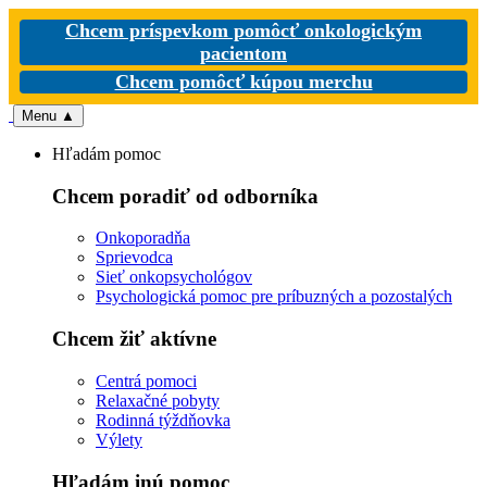
Chcem príspevkom pomôcť onkologickým
pacientom
Chcem pomôcť kúpou merchu
Menu
▲
Hľadám pomoc
Chcem poradiť od odborníka
Onkoporadňa
Sprievodca
Sieť onkopsychológov
Psychologická pomoc pre príbuzných a pozostalých
Chcem žiť aktívne
Centrá pomoci
Relaxačné pobyty
Rodinná týždňovka
Výlety
Hľadám inú pomoc