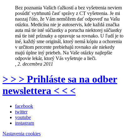
Bez poznania Vašich ťažkostí a bez vyšetrenia neviem
posúdiť vytrhnutú časť správy z CT vyšetrenia. Je mi
naozaj ľúto, že Vám nemôžem dať odpoveď na Vašu
otázku. Medicína nie je autoservis, kde každá značka
auta má tie isté súčiastky a porucha niektorej súčiastky
má tie isté príznaky a opravuje sa rovnako. U ľudí je to
iné, každý sme originál, ktorý nemá kópiu a ochorenia
v určitom percente prebiehajú rovnako ale niekedy
majú úplne iný priebeh. Na Vaše otázky najlepšie
odpovie lekár, ktorý Vás vyšetruje a lieči.
, 2. decembra 2011
> > > Prihláste sa na odber
newslettera < < <
facebook
twitter
youtube
instagram
Nastavenia cookies