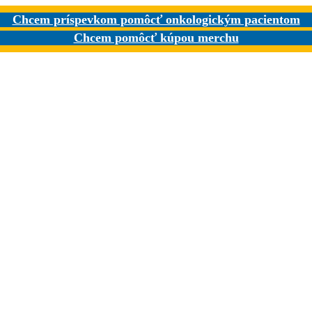
Chcem príspevkom pomôcť onkologickým pacientom
Chcem pomôcť kúpou merchu