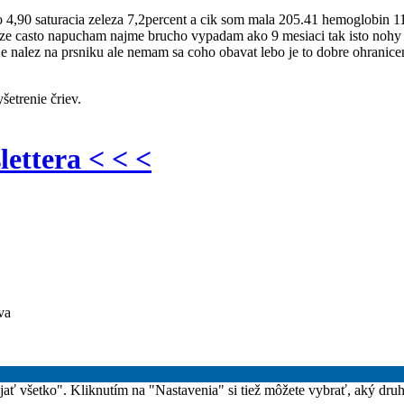
 4,90 saturacia zeleza 7,2percent a cik som mala 205.41 hemoglobin 11
 ze casto napucham najme brucho vypadam ako 9 mesiaci tak isto nohy 
 je nalez na prsniku ale nemam sa coho obavat lebo je to dobre ohrani
šetrenie čriev.
lettera < < <
va
rijať všetko". Kliknutím na "Nastavenia" si tiež môžete vybrať, aký dru