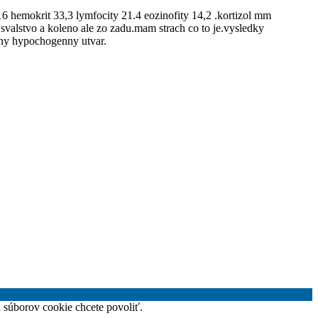
6 hemokrit 33,3 lymfocity 21.4 eozinofity 14,2 .kortizol mm
svalstvo a koleno ale zo zadu.mam strach co to je.vysledky
ceny hypochogenny utvar.
h súborov cookie chcete povoliť.