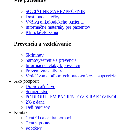
Pre pacientov
SOCIÁLNE ZABEZPEČENIE
Dostupnosť liečby
Výživa onkologického pacienta
Informačné materiály pre pacientov
Klinické skúšania
Prevencia a vzdelávanie
Skríningy
Samovyšetrenie a prevencia
Informačné letáky k prevencii
Preventívne aktivity
Vzdelávanie odborných pracovníkov a supervízie
Ako podporiť
Dobrovoľníctvo
Sponzorstvo
PODPORUJEM PACIENTOV S RAKOVINOU
2% z dane
Deň narcisov
Kontakt
Centrála a centrá pomoci
Centrá pomoci
Pobočky