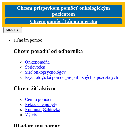
Chcem príspevkom pomôcť onkologickým
pacientom
Chcem pomôcť kúpou merchu
Menu
▲
Hľadám pomoc
Chcem poradiť od odborníka
Onkoporadňa
Sprievodca
Sieť onkopsychológov
Psychologická pomoc pre príbuzných a pozostalých
Chcem žiť aktívne
Centrá pomoci
Relaxačné pobyty
Rodinná týždňovka
Výlety
Hľadám inú pomoc