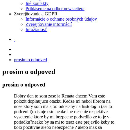
Iné kontakty
Prihlásenie na odber newslettera
Zverejňovanie a GDPR
Informácie o ochrane osobných údajov
Zverejňovanie informácií
Infožiadosť
prosim o odpoved
prosim o odpoved
prosim o odpoved
Dobry den to som zase ja Renata chcem Vam este
polozit doplnujucu otazku.Kedze mi nebol fibrom na
nose ktory som mala 5r. odoslany na histologiu (asi to
podcenili)existuje este neake ine riesenie respektive
vysetrenie ktore by mi bezpecne podvrdilo ze to je v
poriadku?neako by sa mi to teraz este prejavilo keby to
bolo pozitivne alebo nebezpecne ? alebo inak sa