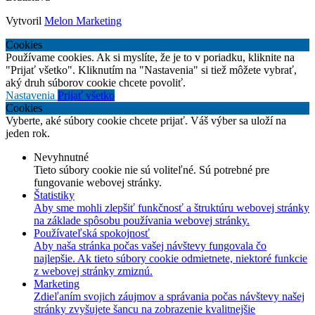
Vytvoril
Melon Marketing
Cookies
Používame cookies. Ak si myslíte, že je to v poriadku, kliknite na
"Prijať všetko". Kliknutím na "Nastavenia" si tiež môžete vybrať,
aký druh súborov cookie chcete povoliť.
Nastavenia
Prijať všetko
Cookies
Vyberte, aké súbory cookie chcete prijať. Váš výber sa uloží na
jeden rok.
Nevyhnutné
Tieto súbory cookie nie sú voliteľné. Sú potrebné pre
fungovanie webovej stránky.
Štatistiky
Aby sme mohli zlepšiť funkčnosť a štruktúru webovej stránky
na základe spôsobu používania webovej stránky.
Používateľská spokojnosť
Aby naša stránka počas vašej návštevy fungovala čo
najlepšie. Ak tieto súbory cookie odmietnete, niektoré funkcie
z webovej stránky zmiznú.
Marketing
Zdieľaním svojich záujmov a správania počas návštevy našej
stránky zvyšujete šancu na zobrazenie kvalitnejšie