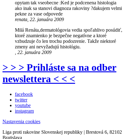
opytam tak vseobecne :Ked je podcenena histologia
ako inak sa stanovi diagnoza rakoviny ?dakujem velmi
pekne za vase odpovede
renata, 22. januára 2009
Milá Renáta,dermatológovia vedia spoľahlivo posúdiť,
ktoré znamienko je bezpečne negatívne a ktoré
vzbudzuje čo len trochu podozrenie. Takže niektoré
zmeny ani nevyžadujú histológiu.
, 22. januára 2009
> > > Prihláste sa na odber
newslettera < < <
facebook
twitter
youtube
instagram
Nastavenia cookies
Liga proti rakovine Slovenskej republiky | Brestová 6, 82102
Bratislava