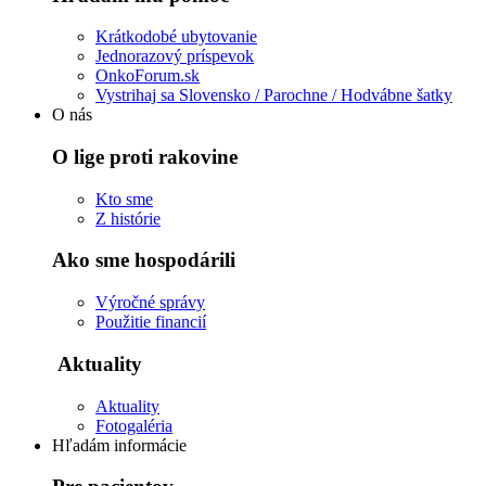
Krátkodobé ubytovanie
Jednorazový príspevok
OnkoForum.sk
Vystrihaj sa Slovensko / Parochne / Hodvábne šatky
O nás
O lige proti rakovine
Kto sme
Z histórie
Ako sme hospodárili
Výročné správy
Použitie financií
Aktuality
Aktuality
Fotogaléria
Hľadám informácie