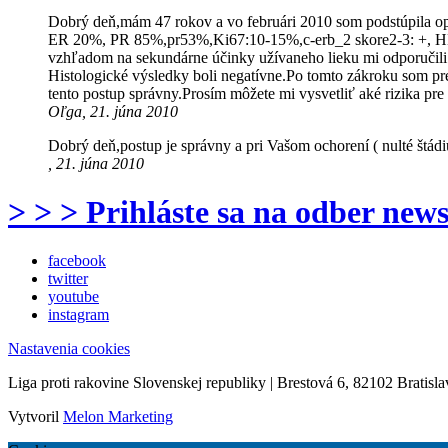
Dobrý deň,mám 47 rokov a vo februári 2010 som podstúpila ope
ER 20%, PR 85%,pr53%,Ki67:10-15%,c-erb_2 skore2-3: +, HER 
vzhľadom na sekundárne účinky užívaneho lieku mi odporučili o
Histologické výsledky boli negatívne.Po tomto zákroku som pres
tento postup správny.Prosím môžete mi vysvetliť aké rizika 
Oľga, 21. júna 2010
Dobrý deň,postup je správny a pri Vašom ochorení ( nulté štádi
, 21. júna 2010
> > > Prihláste sa na odber news
facebook
twitter
youtube
instagram
Nastavenia cookies
Liga proti rakovine Slovenskej republiky | Brestová 6, 82102 Bratisla
Vytvoril
Melon Marketing