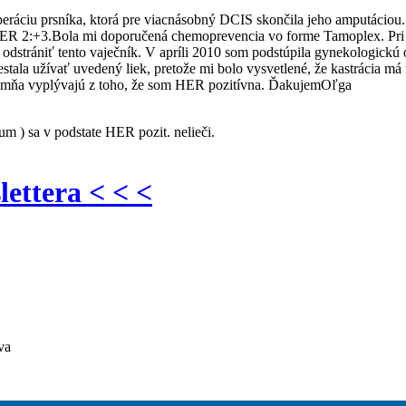
ráciu prsníka, ktorá pre viacnásobný DCIS skončila jeho amputáciou. 
2:+3.Bola mi doporučená chemoprevencia vo forme Tamoplex. Pri gyne
dstrániť tento vaječník. V apríli 2010 som podstúpila gynekologickú o
tala užívať uvedený liek, pretože mi bolo vysvetlené, že kastrácia má
pre mňa vyplývajú z toho, že som HER pozitívna. ĎakujemOľga
um ) sa v podstate HER pozit. nelieči.
lettera < < <
va