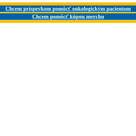
Chcem príspevkom pomôcť onkologickým pacientom
Chcem pomôcť kúpou merchu