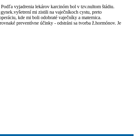
Podľa vyjadrenia lekárov karcinóm bol v tzv.nultom štádiu.
k.vyšetrení mi zistili na vaječníkoch cystu, preto
peráciu, kde mi boli odobraté vaječníky a maternica.
 rovnaké preventívne účinky - odstráni sa tvorba ž.hormónov. Je