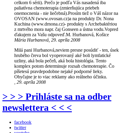
celkom 6 sérii). Prečo je podľa Vás nasadená iba
paliatívna chemoterapia (zmierňujúca priebeh
onemocnenia - nie liečebná).Prosím tiež o Váš názor na
OVOSAN (www.ovosan.cz)a na produkty Dr. Nona
Kuchina (www.drnona.cz)- produkty s Archebaktériou
z mrtvého mora napr. čaj Gonseen a ústna vodu.Vopred
ďakujem za Vašu odpoveď.M. Hurbanová, Košice
Mária Hurbanová, 29. apríla 2008
Milá pani Hurbanová,neviem presne posúdiť - ten, úsek
hrubého čreva bol vyoperovaný aké boli lymfatické
uzliny, aká bola pečeň, aká bola histológia. Tento
komplex potom determinuje rozsah chemoterapie. Čo
píšetesú pravdepodobne nejaké podporné lieky.
Obyčajne je to viac reklamy ako reálneho účinku.
, 29. apríla 2008
> > > Prihláste sa na odber
newslettera < < <
facebook
twitter
youtube