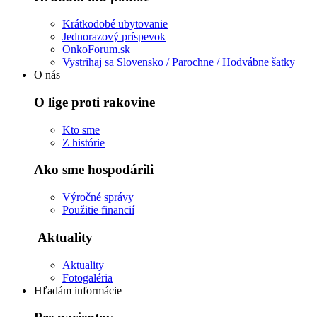
Krátkodobé ubytovanie
Jednorazový príspevok
OnkoForum.sk
Vystrihaj sa Slovensko / Parochne / Hodvábne šatky
O nás
O lige proti rakovine
Kto sme
Z histórie
Ako sme hospodárili
Výročné správy
Použitie financií
Aktuality
Aktuality
Fotogaléria
Hľadám informácie