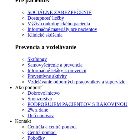
Pre pacientov
SOCIÁLNE ZABEZPEČENIE
Dostupnosť liečby
Výživa onkologického pacienta
Informačné materiály pre pacientov
Klinické skúšania
Prevencia a vzdelávanie
Skríningy
Samovyšetrenie a prevencia
Informačné letáky k prevencii
Preventívne aktivity
Vzdelávanie odborných pracovníkov a supervízie
Ako podporiť
Dobrovoľníctvo
Sponzorstvo
PODPORUJEM PACIENTOV S RAKOVINOU
2% z dane
Deň narcisov
Kontakt
Centrála a centrá pomoci
Centrá pomoci
Pobočky