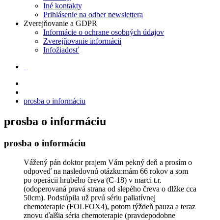
Iné kontakty
Prihlásenie na odber newslettera
Zverejňovanie a GDPR
Informácie o ochrane osobných údajov
Zverejňovanie informácií
Infožiadosť
prosba o informáciu
prosba o informáciu
prosba o informáciu
Vážený pán doktor prajem Vám pekný deň a prosím o
odpoveď na nasledovnú otázku:mám 66 rokov a som
po operácii hrubého čreva (C-18) v marci t.r.
(odoperovaná pravá strana od slepého čreva o dlžke cca
50cm). Podstúpila už prvú sériu paliatívnej
chemoterapie (FOLFOX4), potom týždeň pauza a teraz
znovu ďalšia séria chemoterapie (pravdepodobne