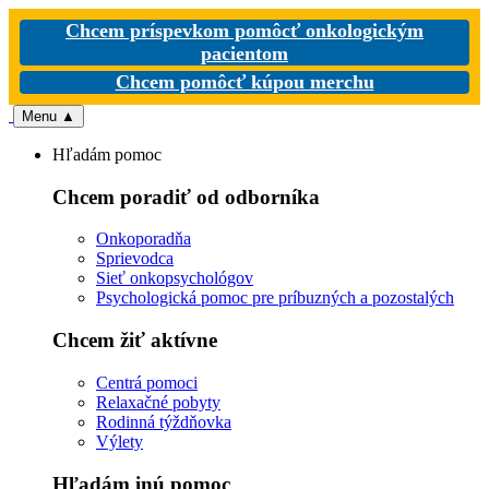
Chcem príspevkom pomôcť onkologickým
pacientom
Chcem pomôcť kúpou merchu
Menu
▲
Hľadám pomoc
Chcem poradiť od odborníka
Onkoporadňa
Sprievodca
Sieť onkopsychológov
Psychologická pomoc pre príbuzných a pozostalých
Chcem žiť aktívne
Centrá pomoci
Relaxačné pobyty
Rodinná týždňovka
Výlety
Hľadám inú pomoc