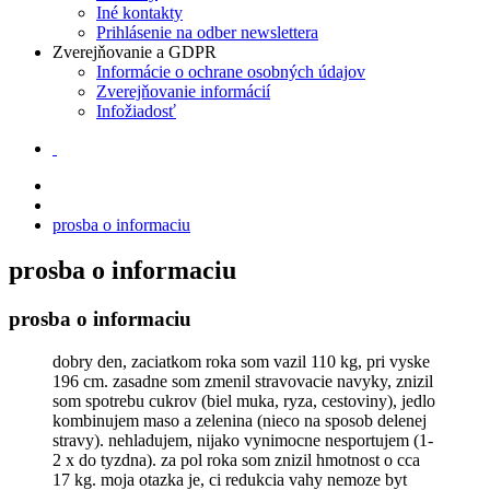
Iné kontakty
Prihlásenie na odber newslettera
Zverejňovanie a GDPR
Informácie o ochrane osobných údajov
Zverejňovanie informácií
Infožiadosť
prosba o informaciu
prosba o informaciu
prosba o informaciu
dobry den, zaciatkom roka som vazil 110 kg, pri vyske
196 cm. zasadne som zmenil stravovacie navyky, znizil
som spotrebu cukrov (biel muka, ryza, cestoviny), jedlo
kombinujem maso a zelenina (nieco na sposob delenej
stravy). nehladujem, nijako vynimocne nesportujem (1-
2 x do tyzdna). za pol roka som znizil hmotnost o cca
17 kg. moja otazka je, ci redukcia vahy nemoze byt