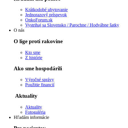
Krátkodobé ubytovanie
Jednorazový príspevok
OnkoForum.sk
Vystrihaj sa Slovensko / Parochne / Hodvábne šatky
O nás
O lige proti rakovine
Kto sme
Z histórie
Ako sme hospodárili
Výročné správy
Použitie financií
Aktuality
Aktuality
Fotogaléria
Hľadám informácie