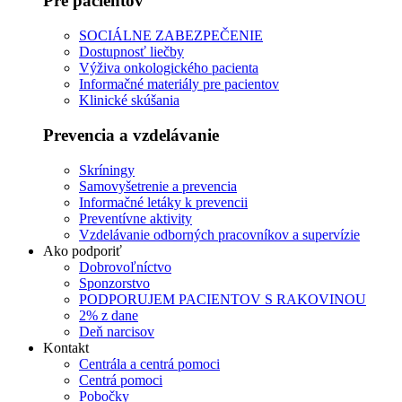
Pre pacientov
SOCIÁLNE ZABEZPEČENIE
Dostupnosť liečby
Výživa onkologického pacienta
Informačné materiály pre pacientov
Klinické skúšania
Prevencia a vzdelávanie
Skríningy
Samovyšetrenie a prevencia
Informačné letáky k prevencii
Preventívne aktivity
Vzdelávanie odborných pracovníkov a supervízie
Ako podporiť
Dobrovoľníctvo
Sponzorstvo
PODPORUJEM PACIENTOV S RAKOVINOU
2% z dane
Deň narcisov
Kontakt
Centrála a centrá pomoci
Centrá pomoci
Pobočky