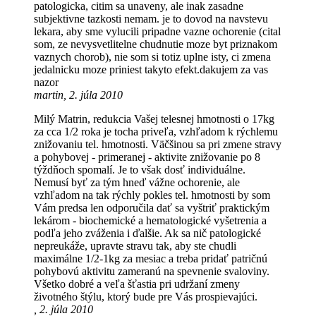
patologicka, citim sa unaveny, ale inak zasadne
subjektivne tazkosti nemam. je to dovod na navstevu
lekara, aby sme vylucili pripadne vazne ochorenie (cital
som, ze nevysvetlitelne chudnutie moze byt priznakom
vaznych chorob), nie som si totiz uplne isty, ci zmena
jedalnicku moze priniest takyto efekt.dakujem za vas
nazor
martin, 2. júla 2010
Milý Matrin, redukcia Vašej telesnej hmotnosti o 17kg
za cca 1/2 roka je tocha priveľa, vzhľadom k rýchlemu
znižovaniu tel. hmotnosti. Väčšinou sa pri zmene stravy
a pohybovej - primeranej - aktivite znižovanie po 8
týždňoch spomalí. Je to však dosť individuálne.
Nemusí byť za tým hneď vážne ochorenie, ale
vzhľadom na tak rýchly pokles tel. hmotnosti by som
Vám predsa len odporučila dať sa vyštriť praktickým
lekárom - biochemické a hematologické vyšetrenia a
podľa jeho zváženia i ďalšie. Ak sa nič patologické
nepreukáže, upravte stravu tak, aby ste chudli
maximálne 1/2-1kg za mesiac a treba pridať patričnú
pohybovú aktivitu zameranú na spevnenie svaloviny.
Všetko dobré a veľa šťastia pri udržaní zmeny
životného štýlu, ktorý bude pre Vás prospievajúci.
, 2. júla 2010