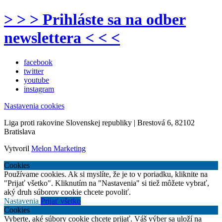
> > > Prihláste sa na odber
newslettera < < <
facebook
twitter
youtube
instagram
Nastavenia cookies
Liga proti rakovine Slovenskej republiky | Brestová 6, 82102
Bratislava
Vytvoril
Melon Marketing
Cookies
Používame cookies. Ak si myslíte, že je to v poriadku, kliknite na
"Prijať všetko". Kliknutím na "Nastavenia" si tiež môžete vybrať,
aký druh súborov cookie chcete povoliť.
Nastavenia
Prijať všetko
Cookies
Vyberte, aké súbory cookie chcete prijať. Váš výber sa uloží na