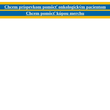
Chcem príspevkom pomôcť onkologickým pacientom
Chcem pomôcť kúpou merchu