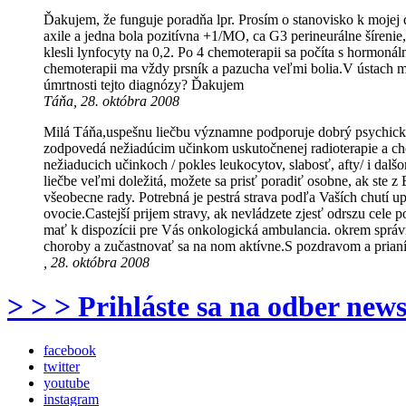
Ďakujem, že funguje poradňa lpr. Prosím o stanovisko k mojej 
axile a jedna bola pozitívna +1/MO, ca G3 perineurálne šíren
klesli lynfocyty na 0,2. Po 4 chemoterapii sa počíta s hormoná
chemoterapii ma vždy prsník a pazucha veľmi bolia.V ústach 
úmrtnosti tejto diagnózy? Ďakujem
Táňa, 28. októbra 2008
Milá Táňa,uspešnu liečbu významne podporuje dobrý psychický 
zodpovedá nežiadúcim učinkom uskutočnenej radioterapie a che
nežiaducich učinkoch / pokles leukocytov, slabosť, afty/ i dal
liečbe veľmi doležitá, možete sa prisť poradiť osobne, ak ste 
všeobecne rady. Potrebná je pestrá strava podľa Vaších chutí upr
ovocie.Castejší prijem stravy, ak nevládzete zjesť odrszu cele
mať k dispozícii pre Vás onkologická ambulancia. okrem správne
choroby a zučastnovať sa na nom aktívne.S pozdravom a prian
, 28. októbra 2008
> > > Prihláste sa na odber news
facebook
twitter
youtube
instagram