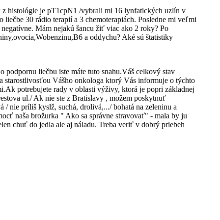
z histológie je pT1cpN1 /vybrali mi 16 lynfatických uzlín v
liečbe 30 rádio terapií a 3 chemoterapiách. Posledne mi veľmi
sú negatívne. Mám nejakú šancu žiť viac ako 2 roky? Po
niny,ovocia,Wobenzinu,B6 a oddychu? Aké sú štatistiky
 podpornu liečbu iste máte tuto snahu.Váš celkový stav
a starostlivosťou Vášho onkologa ktorý Vás informuje o týchto
Ak potrebujete rady v oblasti výživy, ktorá je popri základnej
restova ul./ Ak nie ste z Bratislavy , možem poskytnuť
 nie príliš kyslž, suchá, drolivá,.../ bohatá na zeleninu a
omocť naša brožurka " Ako sa správne stravovať" - mala by ju
en chuť do jedla ale aj náladu. Treba veriť v dobrý priebeh