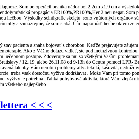
diagnóze. Som po operácii prsníka nádor bol 2,2cm x1,9 cm a výsledok 
ie,endolymfatická propagácia ER100%,PR100%,Her 2 neu negat. Som po 
lnou liečbou. Výsledky scintigrafie skeletu, sono vnútorných orgánov 
mám afty a samozrejme, že som slabá. Čím napomôsť liečbe okrem zele
stav pacienta a snaha bojovať s chorobou. Keďže prejavujete záujem o
moterapie. Ako z Vášho dotazu vidieť, ste pod inetnzivnou kontrolou 
šom liečebnom postupe. Zdoverujte sa mu so všetkými Vašími problemami.
z Bratislavy / 12.,19. alebo 26.11.08 od 9-13h do Centra pomoci LPR- B
avená tak aby Vám nerobili problemy afty- tekutá, kašovitá, nedráždivá /
 porcie, treba vsak dostočnu vyživu dodržiavat . Može Vám pri tomto p
j vyživy je potrebná i ľahká pohybvová aktivita, ktorá Vám zlepší niel
ím všetkeho najlepšieho
lettera < < <