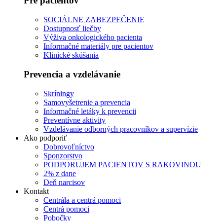
Pre pacientov
SOCIÁLNE ZABEZPEČENIE
Dostupnosť liečby
Výživa onkologického pacienta
Informačné materiály pre pacientov
Klinické skúšania
Prevencia a vzdelávanie
Skríningy
Samovyšetrenie a prevencia
Informačné letáky k prevencii
Preventívne aktivity
Vzdelávanie odborných pracovníkov a supervízie
Ako podporiť
Dobrovoľníctvo
Sponzorstvo
PODPORUJEM PACIENTOV S RAKOVINOU
2% z dane
Deň narcisov
Kontakt
Centrála a centrá pomoci
Centrá pomoci
Pobočky