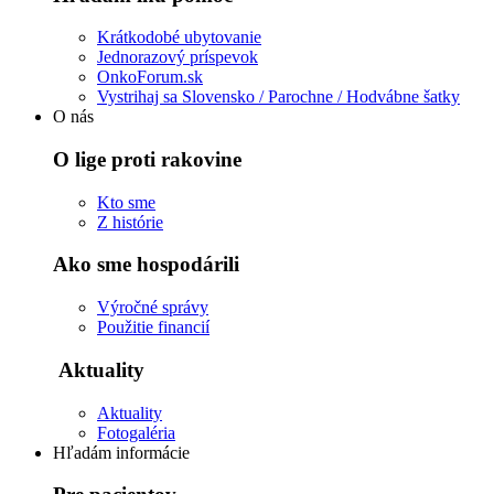
Krátkodobé ubytovanie
Jednorazový príspevok
OnkoForum.sk
Vystrihaj sa Slovensko / Parochne / Hodvábne šatky
O nás
O lige proti rakovine
Kto sme
Z histórie
Ako sme hospodárili
Výročné správy
Použitie financií
Aktuality
Aktuality
Fotogaléria
Hľadám informácie