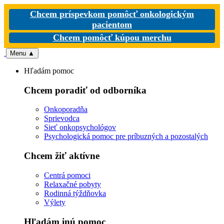
Chcem príspevkom pomôcť onkologickým
pacientom
Chcem pomôcť kúpou merchu
Menu
▲
Hľadám pomoc
Chcem poradiť od odborníka
Onkoporadňa
Sprievodca
Sieť onkopsychológov
Psychologická pomoc pre príbuzných a pozostalých
Chcem žiť aktívne
Centrá pomoci
Relaxačné pobyty
Rodinná týždňovka
Výlety
Hľadám inú pomoc