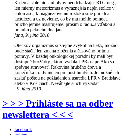
3. den a stale nic. ani plyny neodchadzaju. RTG neg.,
len mierny meteorizmus a vyraznejsia napln stolice v
colon asc., k magneziovemu roztoku sme pridali aj
lactulozu a uz nevieme, co by mu mohlo pomoct.
brucho jemne masirujeme. prosim o radu..s vďakou a
prianim pekneho dna jana
jana, 9. júna 2010
Oteckov organizmus si zrejme zvykol na lieky, možno
bude stačiť len zmena zloženia a časového príjmu
potravy. V každej onkologickej poradni by mali byť
dostupné brožúrky , ktoré vydala LPR- napr. Ako sa
správne stravovať, Rakovina hrubého čreva a
konečníka - rady nielen pre postihnutých. Je možné ich
zaslať poštou na požiadanie z ustredia LPR v Bratislave
alebo v Košiciach. Neváhajte si ich vyžiadať.
, 9. júna 2010
> > > Prihláste sa na odber
newslettera < < <
facebook
twitter