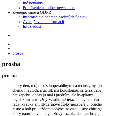
Iné kontakty
Prihlásenie na odber newslettera
Zverejňovanie a GDPR
Informácie o ochrane osobných údajov
Zverejňovanie informácií
Infožiadosť
prosba
prosba
prosba
dobrý den, moj otec s inoperabilným ca rectosigmy, po
chemo i radioth, a už rok ma kolostomiu, sa teraz trapi
pre zapchu. občas ju mal i predtým, ale kvapkami
regulaxom sa to vždy zvladlo. až teraz si nevieme dat
rady. kvapky ani glycerínové čípky nezaberaju, brucho
rastie a boli pri každom pohybe. navstívili sme chirurga,
ktorý naordinoval magneziový roztok, ale dnes ho pije