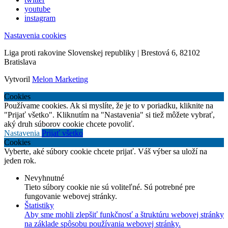
youtube
instagram
Nastavenia cookies
Liga proti rakovine Slovenskej republiky | Brestová 6, 82102
Bratislava
Vytvoril
Melon Marketing
Cookies
Používame cookies. Ak si myslíte, že je to v poriadku, kliknite na
"Prijať všetko". Kliknutím na "Nastavenia" si tiež môžete vybrať,
aký druh súborov cookie chcete povoliť.
Nastavenia
Prijať všetko
Cookies
Vyberte, aké súbory cookie chcete prijať. Váš výber sa uloží na
jeden rok.
Nevyhnutné
Tieto súbory cookie nie sú voliteľné. Sú potrebné pre
fungovanie webovej stránky.
Štatistiky
Aby sme mohli zlepšiť funkčnosť a štruktúru webovej stránky
na základe spôsobu používania webovej stránky.