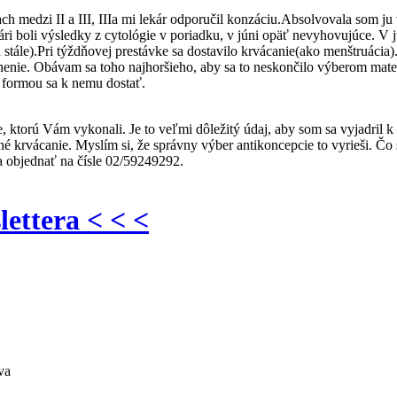
ach medzi II a III, IIIa mi lekár odporučil konzáciu.Absolvovala som j
ári boli výsledky z cytológie v poriadku, v júni opäť nevyhovujúce. V j
stále).Pri týždňovej prestávke sa dostavilo krvácanie(ako menštruácia)
inenie. Obávam sa toho najhoršieho, aby sa to neskončilo výberom matern
 formou sa k nemu dostať.
, ktorú Vám vykonali. Je to veľmi dôležitý údaj, aby som sa vyjadril
 krvácanie. Myslím si, že správny výber antikoncepcie to vyrieši. Čo
sa objednať na čísle 02/59249292.
lettera < < <
va