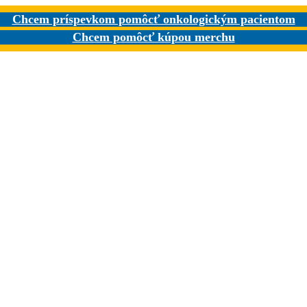
Chcem príspevkom pomôcť onkologickým pacientom
Chcem pomôcť kúpou merchu