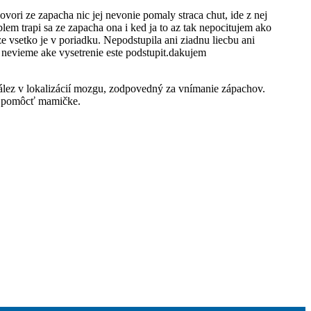
ori ze zapacha nic jej nevonie pomaly straca chut, ide z nej
oblem trapi sa ze zapacha ona i ked ja to az tak nepocitujem ako
i ze vsetko je v poriadku. Nepodstupila ani ziadnu liecbu ani
my nevieme ake vysetrenie este podstupit.dakujem
ález v lokalizácií mozgu, zodpovedný za vnímanie zápachov.
 a pomôcť mamičke.