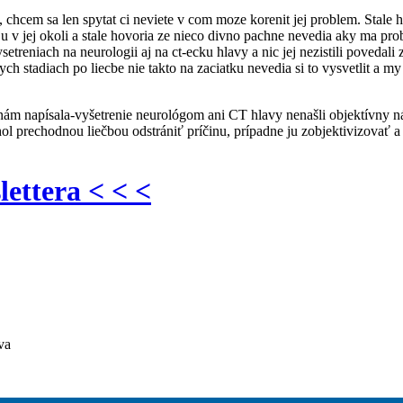
cem sa len spytat ci neviete v com moze korenit jej problem. Stale hov
imaju v jej okoli a stale hovoria ze nieco divno pachne nevedia aky ma pr
vysetreniach na neurologii aj na ct-ecku hlavy a nic jej nezistili povedal
ych stadiach po liecbe nie takto na zaciatku nevedia si to vysvetlit a 
ám napísala-vyšetrenie neurológom ani CT hlavy nenašli objektívny n
ol prechodnou liečbou odstrániť príčinu, prípadne ju zobjektivizovať
lettera < < <
va