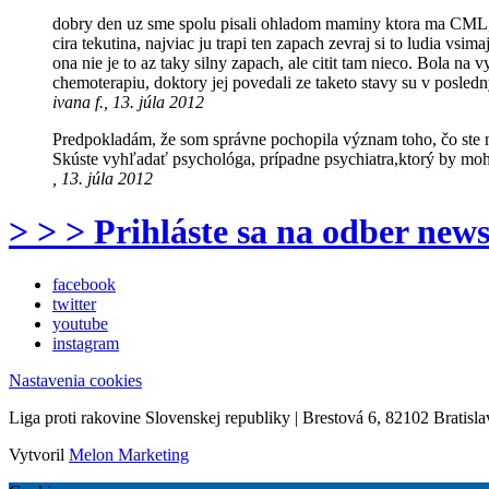
dobry den uz sme spolu pisali ohladom maminy ktora ma CML, ch
cira tekutina, najviac ju trapi ten zapach zevraj si to ludia vs
ona nie je to az taky silny zapach, ale citit tam nieco. Bola na 
chemoterapiu, doktory jej povedali ze taketo stavy su v posledn
ivana f., 13. júla 2012
Predpokladám, že som správne pochopila význam toho, čo ste n
Skúste vyhľadať psychológa, prípadne psychiatra,ktorý by moh
, 13. júla 2012
> > > Prihláste sa na odber news
facebook
twitter
youtube
instagram
Nastavenia cookies
Liga proti rakovine Slovenskej republiky | Brestová 6, 82102 Bratisla
Vytvoril
Melon Marketing