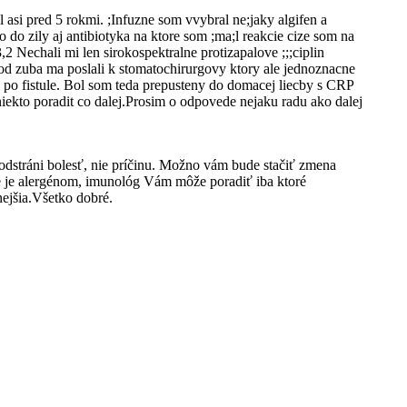
asi pred 5 rokmi. ;Infuzne som vvybral ne;jaky algifen a
 do zily aj antibiotyka na ktore som ;ma;l reakcie cize som na
,2 Nechali mi len sirokospektralne protizapalove ;;;ciplin
t od zuba ma poslali k stomatochirurgovy ktory ale jednoznacne
ub po fistule. Bol som teda prepusteny do domacej liecby s CRP
iekto poradit co dalej.Prosim o odpovede nejaku radu ako dalej
n odstráni bolesť, nie príčinu. Možno vám bude stačiť zmena
nie je alergénom, imunológ Vám môže poradiť iba ktoré
nejšia.Všetko dobré.