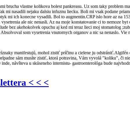
mi brucha vlastne kolikova bolest pankreasu. Uz som taky problem mal 
k mi nasadili nejaku dalsiu infuznu liecku. Boli mi vsak podane priamo
iotyk mi ich konecne vysadili. Bol to augmentin.CRP islo hore az na 153
na vysetrenia ale nic nenasli. Az na moje konstatovanie ci to nemoze by
v klude bez akehokolvek opuchu aj ked mi teraz lieci moj stomatolog ;z
 Absolvoval som vysetrenia vnutornych organov a nic sa nenaslo. Vie n
íznaky manifestujú, mohol zistiť príčinu a cielene ju odstrániť.Algifé
 prípadne sám musíte zistiť, ktorá potravina, Vám vyvolá "koliku", či 
 inde, návšteva u skúseneho internistu- gastroenterológa bude najvhod
lettera < < <