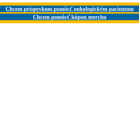
Chcem príspevkom pomôcť onkologickým pacientom
Chcem pomôcť kúpou merchu