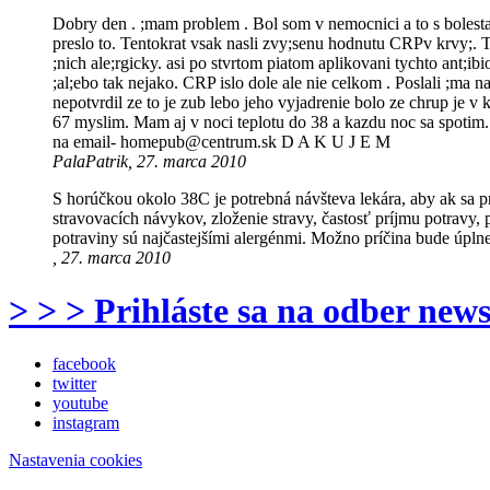
Dobry den . ;mam problem . Bol som v nemocnici a to s bolesta
preslo to. Tentokrat vsak nasli zvy;senu hodnutu CRPv krvy;. Ta
;nich ale;rgicky. asi po stvrtom piatom aplikovani tychto ant;ib
;al;ebo tak nejako. CRP islo dole ale nie celkom . Poslali ;ma 
nepotvrdil ze to je zub lebo jeho vyjadrenie bolo ze chrup je 
67 myslim. Mam aj v noci teplotu do 38 a kazdu noc sa spotim.
na email- homepub@centrum.sk D A K U J E M
PalaPatrik, 27. marca 2010
S horúčkou okolo 38C je potrebná návšteva lekára, aby ak sa pr
stravovacích návykov, zloženie stravy, častosť príjmu potravy,
potraviny sú najčastejšími alergénmi. Možno príčina bude úplne
, 27. marca 2010
> > > Prihláste sa na odber news
facebook
twitter
youtube
instagram
Nastavenia cookies