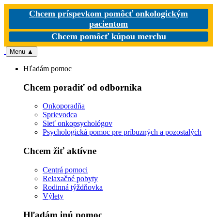
Chcem príspevkom pomôcť onkologickým
pacientom
Chcem pomôcť kúpou merchu
Menu
▲
Hľadám pomoc
Chcem poradiť od odborníka
Onkoporadňa
Sprievodca
Sieť onkopsychológov
Psychologická pomoc pre príbuzných a pozostalých
Chcem žiť aktívne
Centrá pomoci
Relaxačné pobyty
Rodinná týždňovka
Výlety
Hľadám inú pomoc