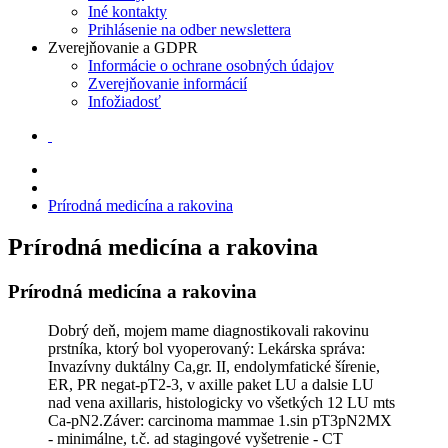
Iné kontakty
Prihlásenie na odber newslettera
Zverejňovanie a GDPR
Informácie o ochrane osobných údajov
Zverejňovanie informácií
Infožiadosť
Prírodná medicína a rakovina
Prírodná medicína a rakovina
Prírodná medicína a rakovina
Dobrý deň, mojem mame diagnostikovali rakovinu
prstníka, ktorý bol vyoperovaný: Lekárska správa:
Invazívny duktálny Ca,gr. II, endolymfatické šírenie,
ER, PR negat-pT2-3, v axille paket LU a dalsie LU
nad vena axillaris, histologicky vo všetkých 12 LU mts
Ca-pN2.Záver: carcinoma mammae 1.sin pT3pN2MX
- minimálne, t.č. ad stagingové vyšetrenie - CT