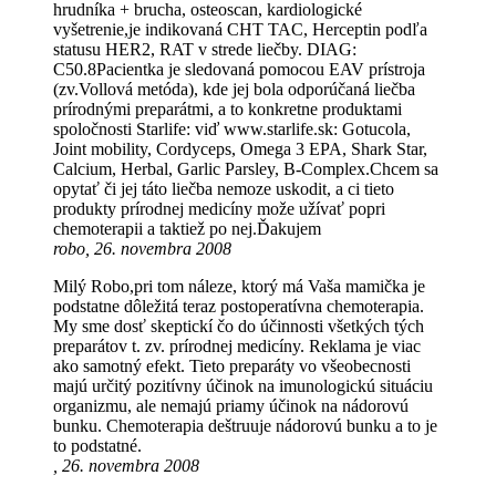
hrudníka + brucha, osteoscan, kardiologické
vyšetrenie,je indikovaná CHT TAC, Herceptin podľa
statusu HER2, RAT v strede liečby. DIAG:
C50.8Pacientka je sledovaná pomocou EAV prístroja
(zv.Vollová metóda), kde jej bola odporúčaná liečba
prírodnými preparátmi, a to konkretne produktami
spoločnosti Starlife: viď www.starlife.sk: Gotucola,
Joint mobility, Cordyceps, Omega 3 EPA, Shark Star,
Calcium, Herbal, Garlic Parsley, B-Complex.Chcem sa
opytať či jej táto liečba nemoze uskodit, a ci tieto
produkty prírodnej medicíny može užívať popri
chemoterapii a taktiež po nej.Ďakujem
robo, 26. novembra 2008
Milý Robo,pri tom náleze, ktorý má Vaša mamička je
podstatne dôležitá teraz postoperatívna chemoterapia.
My sme dosť skeptickí čo do účinnosti všetkých tých
preparátov t. zv. prírodnej medicíny. Reklama je viac
ako samotný efekt. Tieto preparáty vo všeobecnosti
majú určitý pozitívny účinok na imunologickú situáciu
organizmu, ale nemajú priamy účinok na nádorovú
bunku. Chemoterapia deštruuje nádorovú bunku a to je
to podstatné.
, 26. novembra 2008