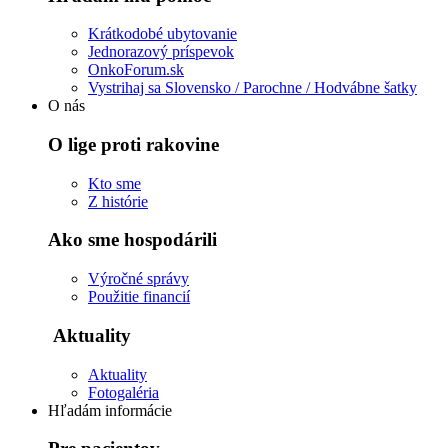
Krátkodobé ubytovanie
Jednorazový príspevok
OnkoForum.sk
Vystrihaj sa Slovensko / Parochne / Hodvábne šatky
O nás
O lige proti rakovine
Kto sme
Z histórie
Ako sme hospodárili
Výročné správy
Použitie financií
Aktuality
Aktuality
Fotogaléria
Hľadám informácie