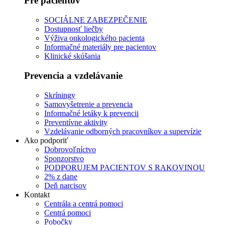
Pre pacientov
SOCIÁLNE ZABEZPEČENIE
Dostupnosť liečby
Výživa onkologického pacienta
Informačné materiály pre pacientov
Klinické skúšania
Prevencia a vzdelávanie
Skríningy
Samovyšetrenie a prevencia
Informačné letáky k prevencii
Preventívne aktivity
Vzdelávanie odborných pracovníkov a supervízie
Ako podporiť
Dobrovoľníctvo
Sponzorstvo
PODPORUJEM PACIENTOV S RAKOVINOU
2% z dane
Deň narcisov
Kontakt
Centrála a centrá pomoci
Centrá pomoci
Pobočky