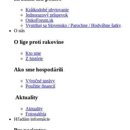
Krátkodobé ubytovanie
Jednorazový príspevok
OnkoForum.sk
Vystrihaj sa Slovensko / Parochne / Hodvábne šatky
O nás
O lige proti rakovine
Kto sme
Z histórie
Ako sme hospodárili
Výročné správy
Použitie financií
Aktuality
Aktuality
Fotogaléria
Hľadám informácie