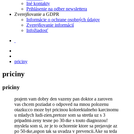
Iné kontakty
Prihlásenie na odber newslettera
Zverejňovanie a GDPR
Informácie o ochrane osobných údajov
Zverejňovanie informácií
Infožiadosť
priciny
priciny
priciny
prajem vam dobry den vazeny pan doktor a zaroven
vas chcem poziadat o odpoved na mnou polozenu
otazku:co moze byt pricinou kolorektalneho karcinomu
u mladych ludi-zien,pretoze som sa stretla uz s 3
pripadmi-zeny tesne po 30-tke s touto diagnozou!
myslela som si, ze je to ochorenie ktore sa prejavuje az
po 50-tke,aspon tak sa uvadza v prevencii.Ake su teda