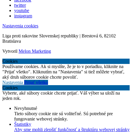
twitter
youtube
instagram
Nastavenia cookies
Liga proti rakovine Slovenskej republiky | Brestová 6, 82102
Bratislava
Vytvoril
Melon Marketing
Cookies
Používame cookies. Ak si myslíte, že je to v poriadku, kliknite na
"Prijať všetko". Kliknutím na "Nastavenia" si tiež môžete vybrať,
aký druh súborov cookie chcete povoliť.
Nastavenia
Prijať všetko
Cookies
Vyberte, aké súbory cookie chcete prijať. Váš výber sa uloží na
jeden rok.
Nevyhnutné
Tieto súbory cookie nie sú voliteľné. Sú potrebné pre
fungovanie webovej stránky.
Štatistiky
Aby sme mohli zlepšiť funkčnosť a štruktúru webovej stránky