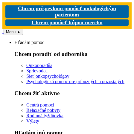
Chcem príspevkom pomôcť onkologickým
pacientom
Chcem pomôcť kúpou merchu
Menu
▲
Hľadám pomoc
Chcem poradiť od odborníka
Onkoporadňa
Sprievodca
Sieť onkopsychológov
Psychologická pomoc pre príbuzných a pozostalých
Chcem žiť aktívne
Centrá pomoci
Relaxačné pobyty
Rodinná týždňovka
Výlety
Hľadám inú pomoc