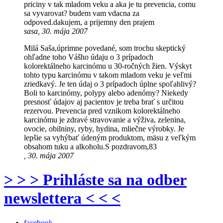
priciny v tak mladom veku a aka je tu prevencia, comu
sa vyvarovat? budem vam vdacna za
odpoved.dakujem, a prijemny den prajem
sasa, 30. mája 2007
Milá Saša,úprimne povedané, som trochu skeptický
ohľadne toho Vášho údaju o 3 prípadoch
kolorektálneho karcinómu u 30-ročných žien. Výskyt
tohto typu karcinómu v takom mladom veku je veľmi
zriedkavý. Je ten údaj o 3 prípadoch úplne spoľahlivý?
Boli to karcinómy, polypy alebo adenómy? Niekedy
presnosť údajov aj pacientov je treba brať s určitou
rezervou. Prevencia pred vznikom kolorektálneho
karcinómu je zdravé stravovanie a výživa, zelenina,
ovocie, obilniny, ryby, hydina, mliečne výrobky. Je
lepšie sa vyhýbať údeným produktom, mäsu z veľkým
obsahom tuku a alkoholu.S pozdravom,83
, 30. mája 2007
> > > Prihláste sa na odber
newslettera < < <
facebook