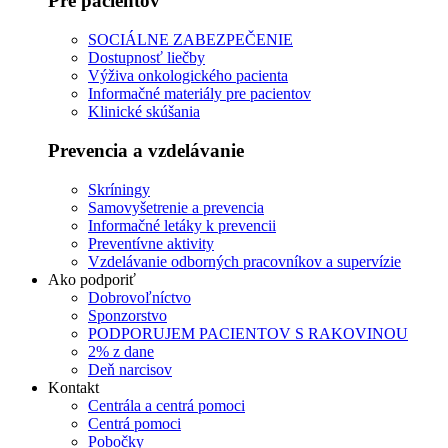
Pre pacientov
SOCIÁLNE ZABEZPEČENIE
Dostupnosť liečby
Výživa onkologického pacienta
Informačné materiály pre pacientov
Klinické skúšania
Prevencia a vzdelávanie
Skríningy
Samovyšetrenie a prevencia
Informačné letáky k prevencii
Preventívne aktivity
Vzdelávanie odborných pracovníkov a supervízie
Ako podporiť
Dobrovoľníctvo
Sponzorstvo
PODPORUJEM PACIENTOV S RAKOVINOU
2% z dane
Deň narcisov
Kontakt
Centrála a centrá pomoci
Centrá pomoci
Pobočky