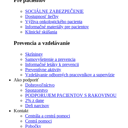
Pre pacientov
SOCIÁLNE ZABEZPEČENIE
Dostupnosť liečby
Výživa onkologického pacienta
Informačné materiály pre pacientov
Klinické skúšania
Prevencia a vzdelávanie
Skríningy
Samovyšetrenie a prevencia
Informačné letáky k prevencii
Preventívne aktivity
Vzdelávanie odborných pracovníkov a supervízie
Ako podporiť
Dobrovoľníctvo
Sponzorstvo
PODPORUJEM PACIENTOV S RAKOVINOU
2% z dane
Deň narcisov
Kontakt
Centrála a centrá pomoci
Centrá pomoci
Pobočky