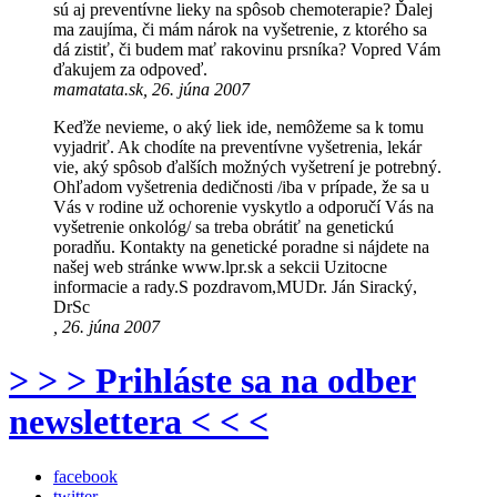
sú aj preventívne lieky na spôsob chemoterapie? Ďalej
ma zaujíma, či mám nárok na vyšetrenie, z ktorého sa
dá zistiť, či budem mať rakovinu prsníka? Vopred Vám
ďakujem za odpoveď.
mamatata.sk, 26. júna 2007
Keďže nevieme, o aký liek ide, nemôžeme sa k tomu
vyjadriť. Ak chodíte na preventívne vyšetrenia, lekár
vie, aký spôsob ďalších možných vyšetrení je potrebný.
Ohľadom vyšetrenia dedičnosti /iba v prípade, že sa u
Vás v rodine už ochorenie vyskytlo a odporučí Vás na
vyšetrenie onkológ/ sa treba obrátiť na genetickú
poradňu. Kontakty na genetické poradne si nájdete na
našej web stránke www.lpr.sk a sekcii Uzitocne
informacie a rady.S pozdravom,MUDr. Ján Siracký,
DrSc
, 26. júna 2007
> > > Prihláste sa na odber
newslettera < < <
facebook
twitter