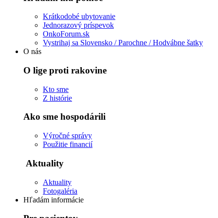
Krátkodobé ubytovanie
Jednorazový príspevok
OnkoForum.sk
Vystrihaj sa Slovensko / Parochne / Hodvábne šatky
O nás
O lige proti rakovine
Kto sme
Z histórie
Ako sme hospodárili
Výročné správy
Použitie financií
Aktuality
Aktuality
Fotogaléria
Hľadám informácie