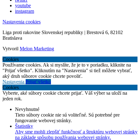
youtube
instagram
Nastavenia cookies
Liga proti rakovine Slovenskej republiky | Brestová 6, 82102
Bratislava
Vytvoril
Melon Marketing
Cookies
Používame cookies. Ak si myslíte, že je to v poriadku, kliknite na
"Prijať všetko". Kliknutím na "Nastavenia" si tiež môžete vybrať,
aký druh súborov cookie chcete povoliť.
Nastavenia
Prijať všetko
Cookies
Vyberte, aké súbory cookie chcete prijať. Váš výber sa uloží na
jeden rok.
Nevyhnutné
Tieto súbory cookie nie sú voliteľné. Sú potrebné pre
fungovanie webovej stránky.
Štatistiky
Aby sme mohli zlepšiť funkčnosť a štruktúru webovej stránky
na základe spôsobu používania webovej stránky.