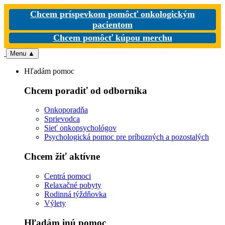
Chcem príspevkom pomôcť onkologickým
pacientom
Chcem pomôcť kúpou merchu
Menu
▲
Hľadám pomoc
Chcem poradiť od odborníka
Onkoporadňa
Sprievodca
Sieť onkopsychológov
Psychologická pomoc pre príbuzných a pozostalých
Chcem žiť aktívne
Centrá pomoci
Relaxačné pobyty
Rodinná týždňovka
Výlety
Hľadám inú pomoc