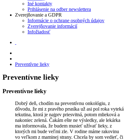
Iné kontakty
Prihlásenie na odber newslettera
Zverejňovanie a GDPR
Informácie o ochrane osobných údajov
Zverejňovanie informácií
Infožiadosť
Preventívne lieky
Preventívne lieky
Preventívne lieky
Dobrý deň, chodím na preventívnu onkológiu, z
dôvodu, že mi z pravého prsníka už asi pol roka vyteká
tekutina, ktorá je najprv priesvitná, potom mlieková a
nakoniec zelená. Čakám ešte ne výsledky, ale lekárka
ma informovala, že budem musieť užívať lieky, z
ktorých mi bude veľmi zle. V rodine máme rakovinu
vo veľkom z maminej strany. Chcela by som vedieť, či