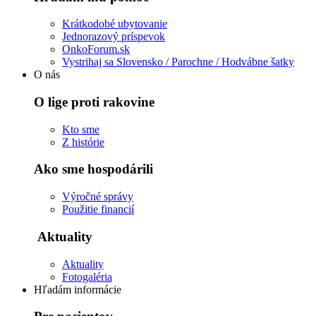
Krátkodobé ubytovanie
Jednorazový príspevok
OnkoForum.sk
Vystrihaj sa Slovensko / Parochne / Hodvábne šatky
O nás
O lige proti rakovine
Kto sme
Z histórie
Ako sme hospodárili
Výročné správy
Použitie financií
Aktuality
Aktuality
Fotogaléria
Hľadám informácie