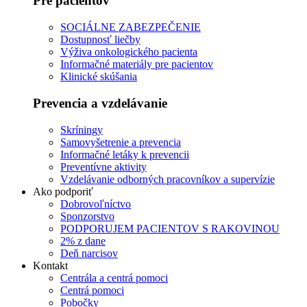
Pre pacientov
SOCIÁLNE ZABEZPEČENIE
Dostupnosť liečby
Výživa onkologického pacienta
Informačné materiály pre pacientov
Klinické skúšania
Prevencia a vzdelávanie
Skríningy
Samovyšetrenie a prevencia
Informačné letáky k prevencii
Preventívne aktivity
Vzdelávanie odborných pracovníkov a supervízie
Ako podporiť
Dobrovoľníctvo
Sponzorstvo
PODPORUJEM PACIENTOV S RAKOVINOU
2% z dane
Deň narcisov
Kontakt
Centrála a centrá pomoci
Centrá pomoci
Pobočky