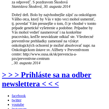
za odpovedˇ. S pozdravom Škodová
Stanislava Škodová, 30. augusta 2014
Dobrý deň. Bolo by najvhodnejšie zájsť za onkológom
Vášho otca, ktorý by Vás v tejto veci mohol usmerniť,
tj. povedať Vám presnejšie o tom, či je vhodné v tomto
prípade genetické vyšetrenie a podobne. Prípadne by
Vás mohol vedieť nasmerovať i na konkrétne
pracovisko, keďže neuvádzate odkiaľ ste. Všeobecné
preventívne prehliadky zamerané na výskyt
onkologických ochorení je možné absolvovať napr. na
Onkologickom ústave sv. Alžbety v Preventívnom
centre: http://www.ousa.sk/sk/prevencia-a-
pzs/preventivne-centrum
, 30. augusta 2014
> > > Prihláste sa na odber
newslettera < < <
facebook
twitter
youtube
instagram