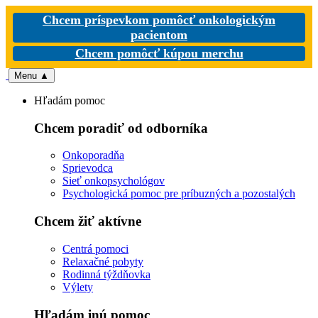
Chcem príspevkom pomôcť onkologickým
pacientom
Chcem pomôcť kúpou merchu
Menu
▲
Hľadám pomoc
Chcem poradiť od odborníka
Onkoporadňa
Sprievodca
Sieť onkopsychológov
Psychologická pomoc pre príbuzných a pozostalých
Chcem žiť aktívne
Centrá pomoci
Relaxačné pobyty
Rodinná týždňovka
Výlety
Hľadám inú pomoc