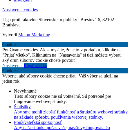
Nastavenia cookies
Liga proti rakovine Slovenskej republiky | Brestová 6, 82102
Bratislava
Vytvoril
Melon Marketing
Cookies
Používame cookies. Ak si myslíte, že je to v poriadku, kliknite na
"Prijať všetko". Kliknutím na "Nastavenia" si tiež môžete vybrať,
aký druh súborov cookie chcete povoliť.
Nastavenia
Prijať všetko
Cookies
Vyberte, aké súbory cookie chcete prijať. Váš výber sa uloží na
jeden rok.
Nevyhnutné
Tieto súbory cookie nie sú voliteľné. Sú potrebné pre
fungovanie webovej stránky.
Štatistiky
Aby sme mohli zlepšiť funkčnosť a štruktúru webovej stránky
na základe spôsobu používania webovej stránky.
Používateľská spokojnosť
Aby naša stránka počas vašej návštevy fungovala čo