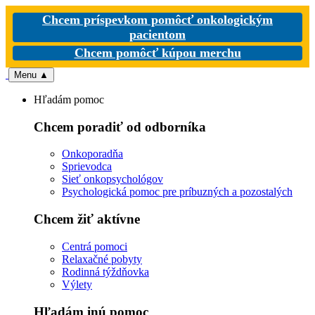
Chcem príspevkom pomôcť onkologickým
pacientom
Chcem pomôcť kúpou merchu
Menu
▲
Hľadám pomoc
Chcem poradiť od odborníka
Onkoporadňa
Sprievodca
Sieť onkopsychológov
Psychologická pomoc pre príbuzných a pozostalých
Chcem žiť aktívne
Centrá pomoci
Relaxačné pobyty
Rodinná týždňovka
Výlety
Hľadám inú pomoc