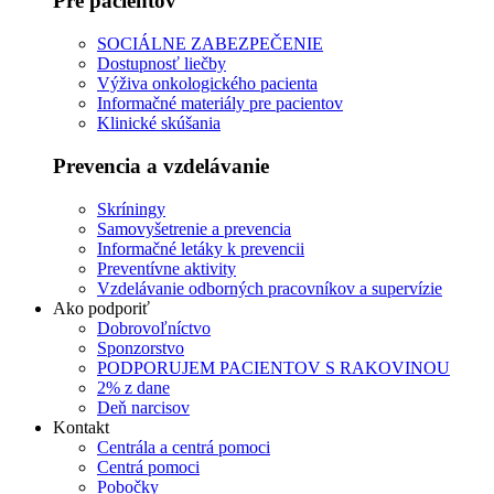
Pre pacientov
SOCIÁLNE ZABEZPEČENIE
Dostupnosť liečby
Výživa onkologického pacienta
Informačné materiály pre pacientov
Klinické skúšania
Prevencia a vzdelávanie
Skríningy
Samovyšetrenie a prevencia
Informačné letáky k prevencii
Preventívne aktivity
Vzdelávanie odborných pracovníkov a supervízie
Ako podporiť
Dobrovoľníctvo
Sponzorstvo
PODPORUJEM PACIENTOV S RAKOVINOU
2% z dane
Deň narcisov
Kontakt
Centrála a centrá pomoci
Centrá pomoci
Pobočky