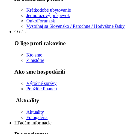
Krátkodobé ubytovanie
Jednorazový príspevok
OnkoForum.sk
Vystrihaj sa Slovensko / Parochne / Hodvábne šatky
O nás
O lige proti rakovine
Kto sme
Z histórie
Ako sme hospodárili
Výročné správy
Použitie financií
Aktuality
Aktuality
Fotogaléria
Hľadám informácie