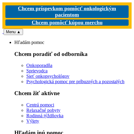
Chcem príspevkom pomôcť onkologickým
pacientom
Chcem pomôcť kúpou merchu
Menu
▲
Hľadám pomoc
Chcem poradiť od odborníka
Onkoporadňa
Sprievodca
Sieť onkopsychológov
Psychologická pomoc pre príbuzných a pozostalých
Chcem žiť aktívne
Centrá pomoci
Relaxačné pobyty
Rodinná týždňovka
Výlety
Hľadám inú pomoc