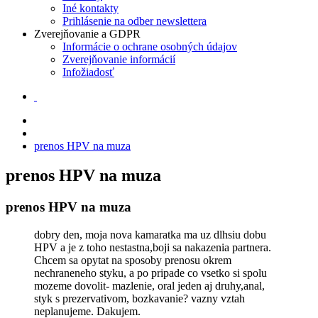
Iné kontakty
Prihlásenie na odber newslettera
Zverejňovanie a GDPR
Informácie o ochrane osobných údajov
Zverejňovanie informácií
Infožiadosť
prenos HPV na muza
prenos HPV na muza
prenos HPV na muza
dobry den, moja nova kamaratka ma uz dlhsiu dobu
HPV a je z toho nestastna,boji sa nakazenia partnera.
Chcem sa opytat na sposoby prenosu okrem
nechraneneho styku, a po pripade co vsetko si spolu
mozeme dovolit- mazlenie, oral jeden aj druhy,anal,
styk s prezervativom, bozkavanie? vazny vztah
neplanujeme. Dakujem.