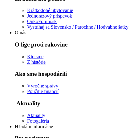
Krátkodobé ubytovanie
Jednorazový príspevok
OnkoForum.sk
Vystrihaj sa Slovensko / Parochne / Hodvábne šatky
O nás
O lige proti rakovine
Kto sme
Z histórie
Ako sme hospodárili
Výročné správy
Použitie financií
Aktuality
Aktuality
Fotogaléria
Hľadám informácie