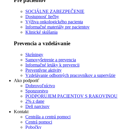
Pre pacientov
SOCIÁLNE ZABEZPEČENIE
Dostupnosť liečby
Výživa onkologického pacienta
Informačné materiály pre pacientov
Klinické skúšania
Prevencia a vzdelávanie
Skríningy
Samovyšetrenie a prevencia
Informačné letáky k prevencii
Preventívne aktivity
Vzdelávanie odborných pracovníkov a supervízie
Ako podporiť
Dobrovoľníctvo
Sponzorstvo
PODPORUJEM PACIENTOV S RAKOVINOU
2% z dane
Deň narcisov
Kontakt
Centrála a centrá pomoci
Centrá pomoci
Pobočky