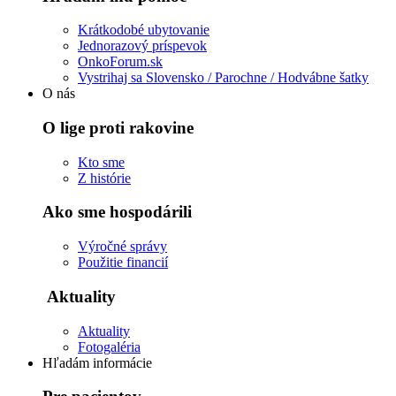
Krátkodobé ubytovanie
Jednorazový príspevok
OnkoForum.sk
Vystrihaj sa Slovensko / Parochne / Hodvábne šatky
O nás
O lige proti rakovine
Kto sme
Z histórie
Ako sme hospodárili
Výročné správy
Použitie financií
Aktuality
Aktuality
Fotogaléria
Hľadám informácie