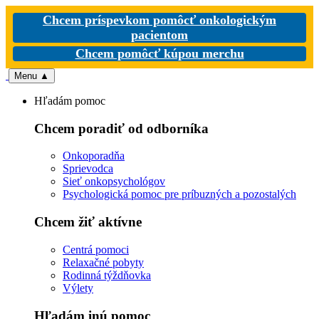
Chcem príspevkom pomôcť onkologickým
pacientom
Chcem pomôcť kúpou merchu
Menu
▲
Hľadám pomoc
Chcem poradiť od odborníka
Onkoporadňa
Sprievodca
Sieť onkopsychológov
Psychologická pomoc pre príbuzných a pozostalých
Chcem žiť aktívne
Centrá pomoci
Relaxačné pobyty
Rodinná týždňovka
Výlety
Hľadám inú pomoc