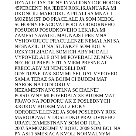
UZNALI CIASTOCNY INVALIDNY DOCHODOK
45PERCENT. NA JEDEN ROK.16.JANUARA MI
UKONCILI MARODKU A PITALI SA MNA CI
MOZEM IST DO PRACE,ALE JA SOM NEBOL
SCHOPNY PRACOVAT.PODLA ODBORNEHO
POSUDKU POSUDKOVEHO LEKARA MI
ZAMESTNAVATEL MAL NAJST PRE MNA
VYHOVOJUCU PRACU,LENZE NEMAL ANI SA
NESNAZIL JU NAJST.TAKZE SOM BOL V
UZKYCH,ZIADAL SOM ICH ABY MI DALI
VYPOVED,ALE ONI MI POVEDALI ZE MNA
NECHCU PREPUSTIT A VIEM PRESNE AJ
PRECO,ABY MI NEMUSELI DAT
ODSTUPNE.TAK SOM MUSEL DAT VYPOVED
SAM.A TERAZ SA BOJIM CI BUDEM MAT
NAROK NA PODPORU V
NEZAMESTNANOSTI.NA SOCIALNEJ
POISTOVNY MI POVEDALY ZE BUDEM MAT
PRAVO NA PODPORU AK Z POSLEDNYCH
3.ROKOV BUDEM MAT 2.ROKY
ODROBENE.LENZE JA SOM POSLEDNY ROK
MARODOVAL V DOSLEDKU PRACOVNEHO
URAZU.ZAMESTNANY SOM OD JULA
2007.SAMOZREJME V ROKU 2009 SOM BOL NA
PN ASI 1,5MESIACA KVOLI NORMALNYM