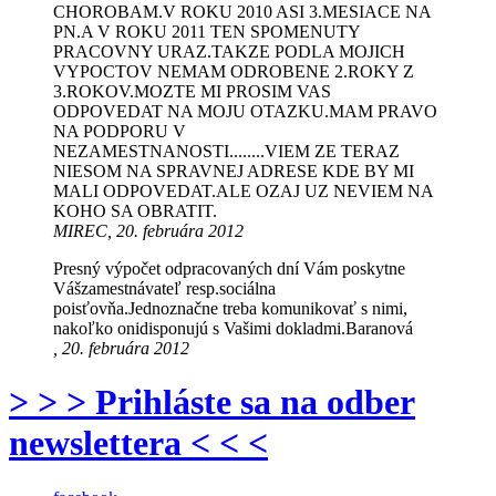
CHOROBAM.V ROKU 2010 ASI 3.MESIACE NA
PN.A V ROKU 2011 TEN SPOMENUTY
PRACOVNY URAZ.TAKZE PODLA MOJICH
VYPOCTOV NEMAM ODROBENE 2.ROKY Z
3.ROKOV.MOZTE MI PROSIM VAS
ODPOVEDAT NA MOJU OTAZKU.MAM PRAVO
NA PODPORU V
NEZAMESTNANOSTI........VIEM ZE TERAZ
NIESOM NA SPRAVNEJ ADRESE KDE BY MI
MALI ODPOVEDAT.ALE OZAJ UZ NEVIEM NA
KOHO SA OBRATIT.
MIREC, 20. februára 2012
Presný výpočet odpracovaných dní Vám poskytne
Vášzamestnávateľ resp.sociálna
poisťovňa.Jednoznačne treba komunikovať s nimi,
nakoľko onidisponujú s Vašimi dokladmi.Baranová
, 20. februára 2012
> > > Prihláste sa na odber
newslettera < < <