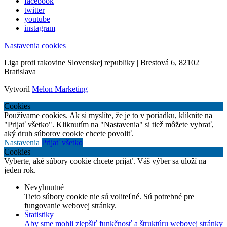
facebook
twitter
youtube
instagram
Nastavenia cookies
Liga proti rakovine Slovenskej republiky | Brestová 6, 82102
Bratislava
Vytvoril
Melon Marketing
Cookies
Používame cookies. Ak si myslíte, že je to v poriadku, kliknite na
"Prijať všetko". Kliknutím na "Nastavenia" si tiež môžete vybrať,
aký druh súborov cookie chcete povoliť.
Nastavenia
Prijať všetko
Cookies
Vyberte, aké súbory cookie chcete prijať. Váš výber sa uloží na
jeden rok.
Nevyhnutné
Tieto súbory cookie nie sú voliteľné. Sú potrebné pre
fungovanie webovej stránky.
Štatistiky
Aby sme mohli zlepšiť funkčnosť a štruktúru webovej stránky