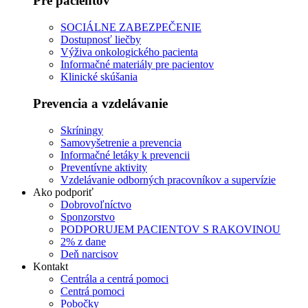
Pre pacientov
SOCIÁLNE ZABEZPEČENIE
Dostupnosť liečby
Výživa onkologického pacienta
Informačné materiály pre pacientov
Klinické skúšania
Prevencia a vzdelávanie
Skríningy
Samovyšetrenie a prevencia
Informačné letáky k prevencii
Preventívne aktivity
Vzdelávanie odborných pracovníkov a supervízie
Ako podporiť
Dobrovoľníctvo
Sponzorstvo
PODPORUJEM PACIENTOV S RAKOVINOU
2% z dane
Deň narcisov
Kontakt
Centrála a centrá pomoci
Centrá pomoci
Pobočky