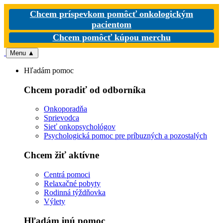
Chcem príspevkom pomôcť onkologickým
pacientom
Chcem pomôcť kúpou merchu
Menu
▲
Hľadám pomoc
Chcem poradiť od odborníka
Onkoporadňa
Sprievodca
Sieť onkopsychológov
Psychologická pomoc pre príbuzných a pozostalých
Chcem žiť aktívne
Centrá pomoci
Relaxačné pobyty
Rodinná týždňovka
Výlety
Hľadám inú pomoc