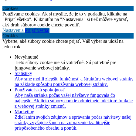
Cookies
Používame cookies. Ak si myslíte, že je to v poriadku, kliknite na
"Prijať všetko". Kliknutím na "Nastavenia" si tiež môžete vybrať,
aký druh súborov cookie chcete povoliť.
Nastavenia
Prijať všetko
Cookies
Vyberte, aké súbory cookie chcete prijať. Váš výber sa uloží na
jeden rok.
Nevyhnutné
Tieto súbory cookie nie sú voliteľné. Sú potrebné pre
fungovanie webovej stránky.
Štatistiky
Aby sme mohli zlepšiť funkčnosť a štruktúru webovej stránky
na základe spôsobu používania webovej stránky.
Používateľská spokojnosť
Aby naša stránka počas vašej návštevy fungovala čo
najlepšie. Ak tieto súbory cookie odmietnete, niektoré funkcie
z webovej stránky zmiznú.
Marketing
Zdieľaním svojich záujmov a správania počas návštevy našej
stránky zvyšujete šancu na zobrazenie kvalitnejšie
prispôsobeného obsahu a ponúk.