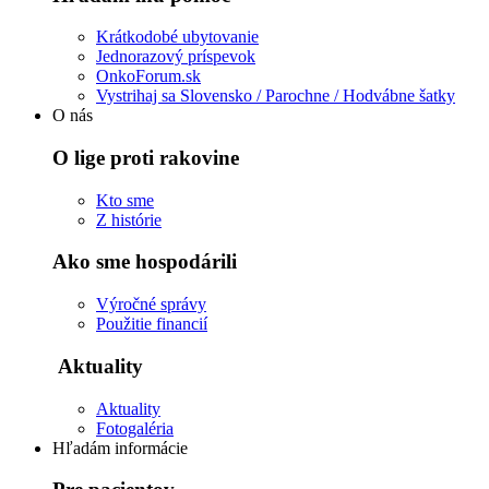
Krátkodobé ubytovanie
Jednorazový príspevok
OnkoForum.sk
Vystrihaj sa Slovensko / Parochne / Hodvábne šatky
O nás
O lige proti rakovine
Kto sme
Z histórie
Ako sme hospodárili
Výročné správy
Použitie financií
Aktuality
Aktuality
Fotogaléria
Hľadám informácie