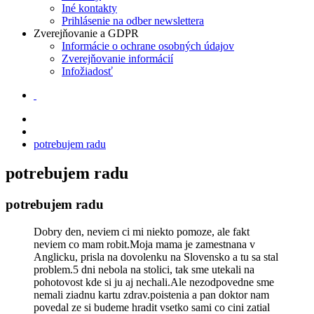
Iné kontakty
Prihlásenie na odber newslettera
Zverejňovanie a GDPR
Informácie o ochrane osobných údajov
Zverejňovanie informácií
Infožiadosť
potrebujem radu
potrebujem radu
potrebujem radu
Dobry den, neviem ci mi niekto pomoze, ale fakt
neviem co mam robit.Moja mama je zamestnana v
Anglicku, prisla na dovolenku na Slovensko a tu sa stal
problem.5 dni nebola na stolici, tak sme utekali na
pohotovost kde si ju aj nechali.Ale nezodpovedne sme
nemali ziadnu kartu zdrav.poistenia a pan doktor nam
povedal ze si budeme hradit vsetko sami co cini zatial