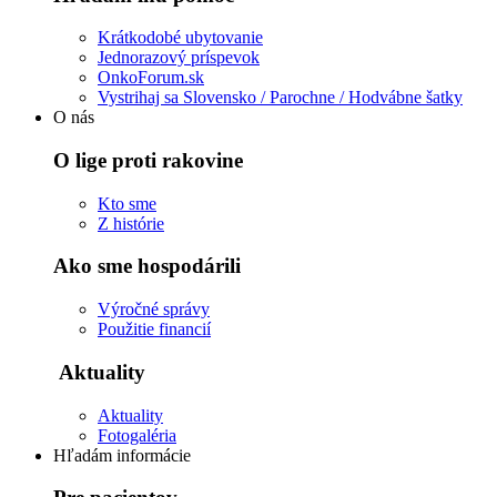
Krátkodobé ubytovanie
Jednorazový príspevok
OnkoForum.sk
Vystrihaj sa Slovensko / Parochne / Hodvábne šatky
O nás
O lige proti rakovine
Kto sme
Z histórie
Ako sme hospodárili
Výročné správy
Použitie financií
Aktuality
Aktuality
Fotogaléria
Hľadám informácie