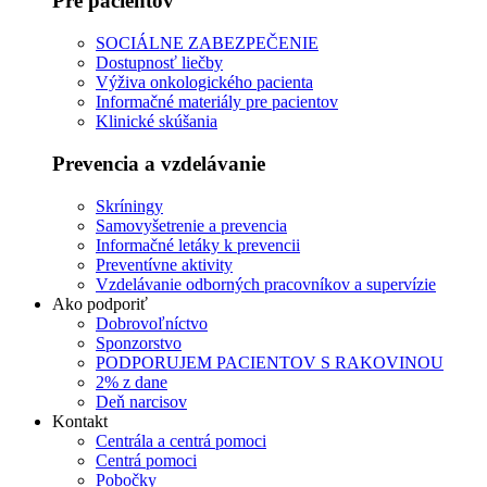
Pre pacientov
SOCIÁLNE ZABEZPEČENIE
Dostupnosť liečby
Výživa onkologického pacienta
Informačné materiály pre pacientov
Klinické skúšania
Prevencia a vzdelávanie
Skríningy
Samovyšetrenie a prevencia
Informačné letáky k prevencii
Preventívne aktivity
Vzdelávanie odborných pracovníkov a supervízie
Ako podporiť
Dobrovoľníctvo
Sponzorstvo
PODPORUJEM PACIENTOV S RAKOVINOU
2% z dane
Deň narcisov
Kontakt
Centrála a centrá pomoci
Centrá pomoci
Pobočky