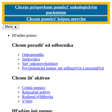
Chcem príspevkom pomôcť onkologickým
pacientom
Chcem pomôcť kúpou merchu
Menu
▲
Hľadám pomoc
Chcem poradiť od odborníka
Onkoporadňa
Sprievodca
Sieť onkopsychológov
Psychologická pomoc pre príbuzných a pozostalých
Chcem žiť aktívne
Centrá pomoci
Relaxačné pobyty
Rodinná týždňovka
Výlety
Hľadám inú pomoc