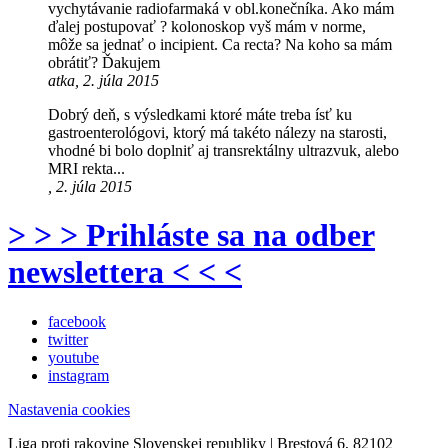
vychytávanie radiofarmaká v obl.konečníka. Ako mám
ďalej postupovať ? kolonoskop vyš mám v norme,
môže sa jednať o incipient. Ca recta? Na koho sa mám
obrátiť? Ďakujem
atka, 2. júla 2015
Dobrý deň, s výsledkami ktoré máte treba ísť ku
gastroenterológovi, ktorý má takéto nálezy na starosti,
vhodné bi bolo doplniť aj transrektálny ultrazvuk, alebo
MRI rekta...
, 2. júla 2015
> > > Prihláste sa na odber
newslettera < < <
facebook
twitter
youtube
instagram
Nastavenia cookies
Liga proti rakovine Slovenskej republiky | Brestová 6, 82102