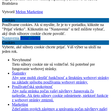
Bratislava
Vytvoril
Melon Marketing
Cookies
Používame cookies. Ak si myslíte, že je to v poriadku, kliknite na
"Prijať všetko". Kliknutím na "Nastavenia" si tiež môžete vybrať,
aký druh súborov cookie chcete povoliť.
Nastavenia
Prijať všetko
Cookies
Vyberte, aké súbory cookie chcete prijať. Váš výber sa uloží na
jeden rok.
Nevyhnutné
Tieto súbory cookie nie sú voliteľné. Sú potrebné pre
fungovanie webovej stránky.
Štatistiky
Aby sme mohli zlepšiť funkčnosť a štruktúru webovej stránky
na základe spôsobu používania webovej stránky.
Používateľská spokojnosť
Aby naša stránka počas vašej návštevy fungovala čo
najlepšie. Ak tieto súbory cookie odmietnete, niektoré funkcie
z webovej stránky zmiznú.
Marketing
Zdieľaním svojich záujmov a správania počas návštevy našej