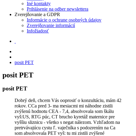
Iné kontakty
Prihlásenie na odber newslettera
Zverejňovanie a GDPR
Informácie o ochrane osobných údajov
Zverejňovanie informácií
Infožiadosť
posit PET
posit PET
posit PET
Dobrý deň, chcem Vás ooprosiť o konzultáciu, mám 42
rokov. CCa pred 3- ma mesiacmi mi náhodne zistili
zvýšenú hodnotu CEA - 7,4, absolvovala som škálu
vyš:US, RTG púc, CT brucho kyretáž maternice pre
vyššiu sliznicu - všetko s negat nálezom. Vzhľadom na
pretrvávajúcu cystu ľ. vaječníka s podozrením na Ca
som absolvovala PET vyš: tu mi zistili zvýšené