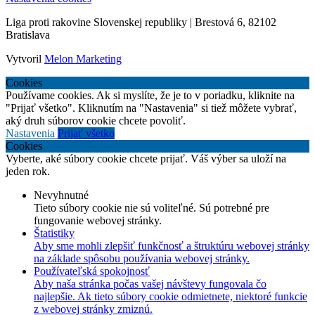
Liga proti rakovine Slovenskej republiky | Brestová 6, 82102
Bratislava
Vytvoril
Melon Marketing
Cookies
Používame cookies. Ak si myslíte, že je to v poriadku, kliknite na
"Prijať všetko". Kliknutím na "Nastavenia" si tiež môžete vybrať,
aký druh súborov cookie chcete povoliť.
Nastavenia
Prijať všetko
Cookies
Vyberte, aké súbory cookie chcete prijať. Váš výber sa uloží na
jeden rok.
Nevyhnutné
Tieto súbory cookie nie sú voliteľné. Sú potrebné pre
fungovanie webovej stránky.
Štatistiky
Aby sme mohli zlepšiť funkčnosť a štruktúru webovej stránky
na základe spôsobu používania webovej stránky.
Používateľská spokojnosť
Aby naša stránka počas vašej návštevy fungovala čo
najlepšie. Ak tieto súbory cookie odmietnete, niektoré funkcie
z webovej stránky zmiznú.