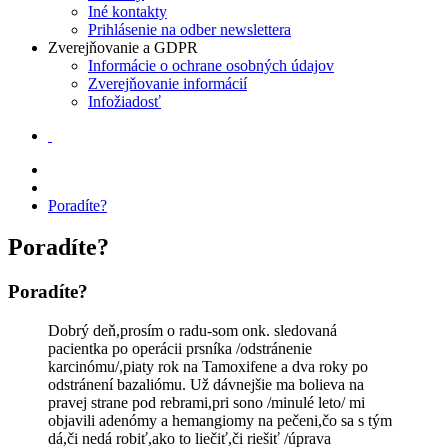
Iné kontakty
Prihlásenie na odber newslettera
Zverejňovanie a GDPR
Informácie o ochrane osobných údajov
Zverejňovanie informácií
Infožiadosť
Poradíte?
Poradíte?
Poradíte?
Dobrý deň,prosím o radu-som onk. sledovaná
pacientka po operácii prsníka /odstránenie
karcinómu/,piaty rok na Tamoxifene a dva roky po
odstránení bazaliómu. Už dávnejšie ma bolieva na
pravej strane pod rebrami,pri sono /minulé leto/ mi
objavili adenómy a hemangiomy na pečeni,čo sa s tým
dá,či nedá robiť,ako to liečiť,či riešiť /úprava