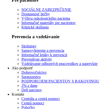
Pre pacientov
SOCIÁLNE ZABEZPEČENIE
Dostupnosť liečby
Výživa onkologického pacienta
Informačné materiály pre pacientov
Klinické skúšania
Prevencia a vzdelávanie
Skríningy
Samovyšetrenie a prevencia
Informačné letáky k prevencii
Preventívne aktivity
Vzdelávanie odborných pracovníkov a supervízie
Ako podporiť
Dobrovoľníctvo
Sponzorstvo
PODPORUJEM PACIENTOV S RAKOVINOU
2% z dane
Deň narcisov
Kontakt
Centrála a centrá pomoci
Centrá pomoci
Pobočky