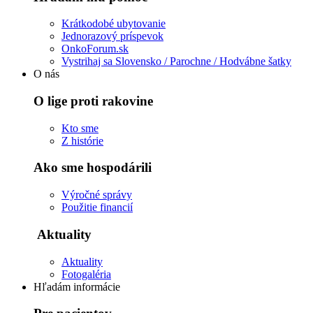
Krátkodobé ubytovanie
Jednorazový príspevok
OnkoForum.sk
Vystrihaj sa Slovensko / Parochne / Hodvábne šatky
O nás
O lige proti rakovine
Kto sme
Z histórie
Ako sme hospodárili
Výročné správy
Použitie financií
Aktuality
Aktuality
Fotogaléria
Hľadám informácie