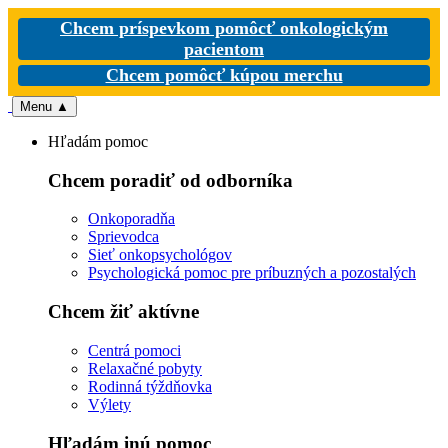
Chcem príspevkom pomôcť onkologickým
pacientom
Chcem pomôcť kúpou merchu
Menu
▲
Hľadám pomoc
Chcem poradiť od odborníka
Onkoporadňa
Sprievodca
Sieť onkopsychológov
Psychologická pomoc pre príbuzných a pozostalých
Chcem žiť aktívne
Centrá pomoci
Relaxačné pobyty
Rodinná týždňovka
Výlety
Hľadám inú pomoc