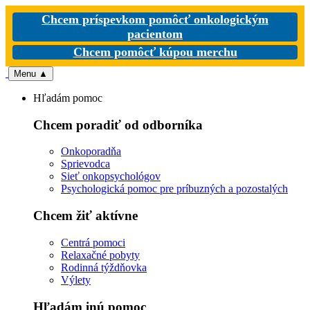
Chcem príspevkom pomôcť onkologickým
pacientom
Chcem pomôcť kúpou merchu
Menu
▲
Hľadám pomoc
Chcem poradiť od odborníka
Onkoporadňa
Sprievodca
Sieť onkopsychológov
Psychologická pomoc pre príbuzných a pozostalých
Chcem žiť aktívne
Centrá pomoci
Relaxačné pobyty
Rodinná týždňovka
Výlety
Hľadám inú pomoc