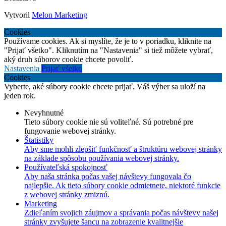
Vytvoril
Melon Marketing
Cookies
Používame cookies. Ak si myslíte, že je to v poriadku, kliknite na
"Prijať všetko". Kliknutím na "Nastavenia" si tiež môžete vybrať,
aký druh súborov cookie chcete povoliť.
Nastavenia
Prijať všetko
Cookies
Vyberte, aké súbory cookie chcete prijať. Váš výber sa uloží na
jeden rok.
Nevyhnutné
Tieto súbory cookie nie sú voliteľné. Sú potrebné pre
fungovanie webovej stránky.
Štatistiky
Aby sme mohli zlepšiť funkčnosť a štruktúru webovej stránky
na základe spôsobu používania webovej stránky.
Používateľská spokojnosť
Aby naša stránka počas vašej návštevy fungovala čo
najlepšie. Ak tieto súbory cookie odmietnete, niektoré funkcie
z webovej stránky zmiznú.
Marketing
Zdieľaním svojich záujmov a správania počas návštevy našej
stránky zvyšujete šancu na zobrazenie kvalitnejšie