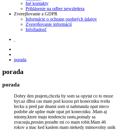
Iné kontakty
Prihlásenie na odber newslettera
Zverejňovanie a GDPR
Informácie o ochrane osobných údajov
Zverejňovanie informácií
Infožiadosť
porada
porada
porada
Dobry den prajem,chcela by som sa opytat co to moze
byt.uz dlhsi cas mam pod kozou pri konecniku tvrdu
hrcku a pred par dnami som si nahmatala opat nieco
podobe ale uplne male opat pri konecniku .Mam aj
miomy,ktore maju tendenciu rastu,pomaly sa
zvacsuju,prosim poradte mi co mam robit.Mam 46
rokov a inac ked kaslem mam niekedy mimovolny unik