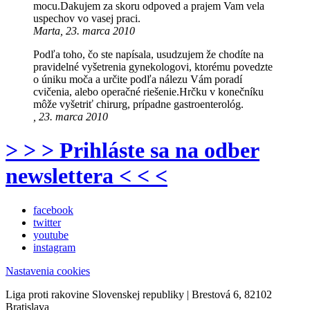
mocu.Dakujem za skoru odpoved a prajem Vam vela
uspechov vo vasej praci.
Marta, 23. marca 2010
Podľa toho, čo ste napísala, usudzujem že chodíte na
pravidelné vyšetrenia gynekologovi, ktorému povedzte
o úniku moča a určite podľa nálezu Vám poradí
cvičenia, alebo operačné riešenie.Hrčku v konečníku
môže vyšetriť chirurg, prípadne gastroenterológ.
, 23. marca 2010
> > > Prihláste sa na odber
newslettera < < <
facebook
twitter
youtube
instagram
Nastavenia cookies
Liga proti rakovine Slovenskej republiky | Brestová 6, 82102
Bratislava