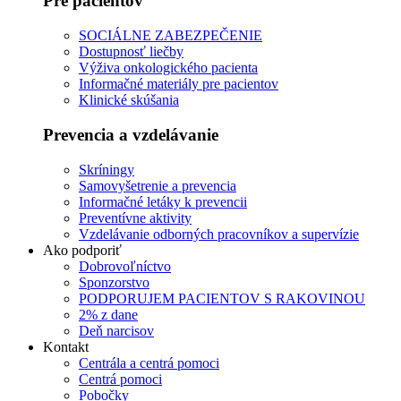
Pre pacientov
SOCIÁLNE ZABEZPEČENIE
Dostupnosť liečby
Výživa onkologického pacienta
Informačné materiály pre pacientov
Klinické skúšania
Prevencia a vzdelávanie
Skríningy
Samovyšetrenie a prevencia
Informačné letáky k prevencii
Preventívne aktivity
Vzdelávanie odborných pracovníkov a supervízie
Ako podporiť
Dobrovoľníctvo
Sponzorstvo
PODPORUJEM PACIENTOV S RAKOVINOU
2% z dane
Deň narcisov
Kontakt
Centrála a centrá pomoci
Centrá pomoci
Pobočky