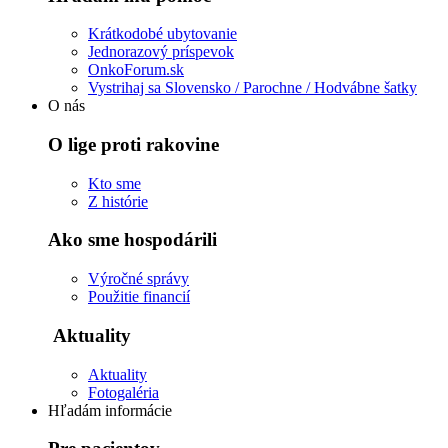
Krátkodobé ubytovanie
Jednorazový príspevok
OnkoForum.sk
Vystrihaj sa Slovensko / Parochne / Hodvábne šatky
O nás
O lige proti rakovine
Kto sme
Z histórie
Ako sme hospodárili
Výročné správy
Použitie financií
Aktuality
Aktuality
Fotogaléria
Hľadám informácie