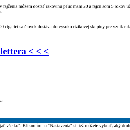
fajčenia môžem dostať rakovinu pľuc mam 20 a fajcil som 5 rokov už d
.
0 cigariet sa človek dostáva do vysoko rizikovej skupiny pre vznik rako
lettera < < <
va
rijať všetko". Kliknutím na "Nastavenia" si tiež môžete vybrať, aký dru