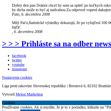
Dobry den pan Doktor chcel by som sa spiteť po koľkych rokov 
by dicha može to byť aj nadvahou.Za odpoved vopred dakujem
Pato, 6. decembra 2008
Milý Paťo,štatistické výsledky dokazujú, že po vyfajčení 100 00
fajčiť.
, 6. decembra 2008
> > > Prihláste sa na odber news
facebook
twitter
youtube
instagram
Nastavenia cookies
Liga proti rakovine Slovenskej republiky | Brestová 6, 82102 Bratisla
Vytvoril
Melon Marketing
Cookies
Používame cookies. Ak si myslíte, že je to v poriadku, kliknite na "P