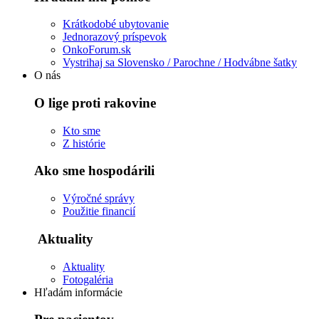
Krátkodobé ubytovanie
Jednorazový príspevok
OnkoForum.sk
Vystrihaj sa Slovensko / Parochne / Hodvábne šatky
O nás
O lige proti rakovine
Kto sme
Z histórie
Ako sme hospodárili
Výročné správy
Použitie financií
Aktuality
Aktuality
Fotogaléria
Hľadám informácie