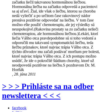
začiatku liečil takzvanou hormonálnou liečbou.
Hormonálna liečba na začiatku odpovedá a pacientovi
sa aj uľaví. Žial, ide však o liečbu, ktorou sa choroba
nedá vyliečiť a po určitom čase rakovinový nádor
prestáva pozitívne odpovedať na liečbu. V tom čase
možno ešte použiť chemoterapiu, ale jej výsledky sú
neuspokojivé.(Rakovina prostaty sa zo začiatku nelieči
chemoterapiou, ale hormonálnou liečbou.)Lekári, ktorí
liečia Vášho otca pravdepodobne sú si toho vedomí a
odporučili mu takzvanú symptomatickú liečbu, teda
liečbu príznakov, ktoré najviac trápia Vášho otca. Z
týchto dôvodov mu začali podávať morfium pre bolesti,
ktoré najviac trápia Vášho otca. Z ich postupu možno
usúdiť, že ide o pokročilé štádium choroby, ktoré už
neodpovedá pozitívne na liečbu.S pozdravom Dr. M.
Horňák
, 28. júna 2011
> > > Prihláste sa na odber
newslettera < < <
facebook