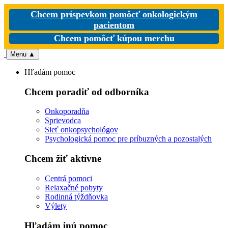
Chcem príspevkom pomôcť onkologickým
pacientom
Chcem pomôcť kúpou merchu
Menu
▲
Hľadám pomoc
Chcem poradiť od odborníka
Onkoporadňa
Sprievodca
Sieť onkopsychológov
Psychologická pomoc pre príbuzných a pozostalých
Chcem žiť aktívne
Centrá pomoci
Relaxačné pobyty
Rodinná týždňovka
Výlety
Hľadám inú pomoc