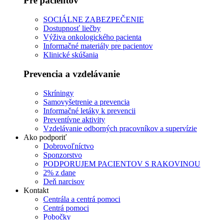
Pre pacientov
SOCIÁLNE ZABEZPEČENIE
Dostupnosť liečby
Výživa onkologického pacienta
Informačné materiály pre pacientov
Klinické skúšania
Prevencia a vzdelávanie
Skríningy
Samovyšetrenie a prevencia
Informačné letáky k prevencii
Preventívne aktivity
Vzdelávanie odborných pracovníkov a supervízie
Ako podporiť
Dobrovoľníctvo
Sponzorstvo
PODPORUJEM PACIENTOV S RAKOVINOU
2% z dane
Deň narcisov
Kontakt
Centrála a centrá pomoci
Centrá pomoci
Pobočky