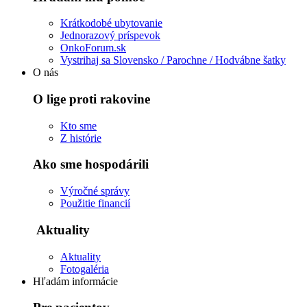
Krátkodobé ubytovanie
Jednorazový príspevok
OnkoForum.sk
Vystrihaj sa Slovensko / Parochne / Hodvábne šatky
O nás
O lige proti rakovine
Kto sme
Z histórie
Ako sme hospodárili
Výročné správy
Použitie financií
Aktuality
Aktuality
Fotogaléria
Hľadám informácie