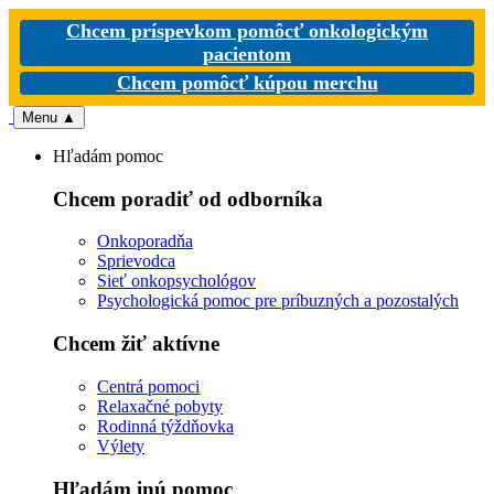
Chcem príspevkom pomôcť onkologickým
pacientom
Chcem pomôcť kúpou merchu
Menu
▲
Hľadám pomoc
Chcem poradiť od odborníka
Onkoporadňa
Sprievodca
Sieť onkopsychológov
Psychologická pomoc pre príbuzných a pozostalých
Chcem žiť aktívne
Centrá pomoci
Relaxačné pobyty
Rodinná týždňovka
Výlety
Hľadám inú pomoc