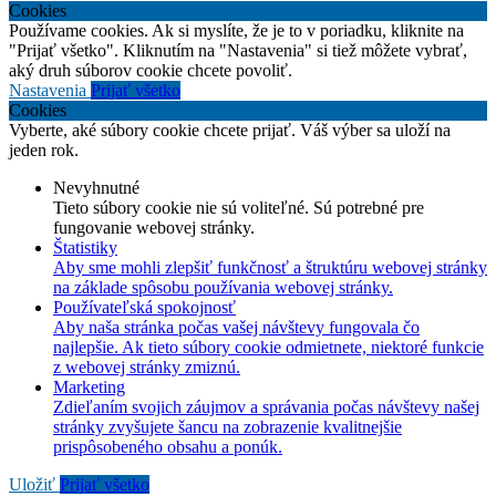
Cookies
Používame cookies. Ak si myslíte, že je to v poriadku, kliknite na
"Prijať všetko". Kliknutím na "Nastavenia" si tiež môžete vybrať,
aký druh súborov cookie chcete povoliť.
Nastavenia
Prijať všetko
Cookies
Vyberte, aké súbory cookie chcete prijať. Váš výber sa uloží na
jeden rok.
Nevyhnutné
Tieto súbory cookie nie sú voliteľné. Sú potrebné pre
fungovanie webovej stránky.
Štatistiky
Aby sme mohli zlepšiť funkčnosť a štruktúru webovej stránky
na základe spôsobu používania webovej stránky.
Používateľská spokojnosť
Aby naša stránka počas vašej návštevy fungovala čo
najlepšie. Ak tieto súbory cookie odmietnete, niektoré funkcie
z webovej stránky zmiznú.
Marketing
Zdieľaním svojich záujmov a správania počas návštevy našej
stránky zvyšujete šancu na zobrazenie kvalitnejšie
prispôsobeného obsahu a ponúk.
Uložiť
Prijať všetko