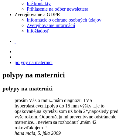
Iné kontakty
Prihlásenie na odber newslettera
Zverejňovanie a GDPR
Informácie o ochrane osobných údajov
Zverejňovanie informácií
Infožiadosť
polypy na maternici
polypy na maternici
polypy na maternici
prosím Vás o radu...mám diagnozu TVS
hyperplast,event.polyp do 15 mm výšky ...je to
opakované,na kyretázi som už bola 2*,naposledy pred
vyše rokom. Odporučajú mi preventývne odstránenie
maternice... neviem sa rozhodnuť ,mám 42
rokovďakujem..!
hana mala, 5. júla 2009