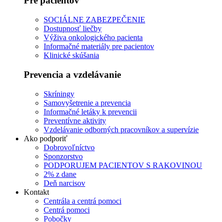
Pre pacientov
SOCIÁLNE ZABEZPEČENIE
Dostupnosť liečby
Výživa onkologického pacienta
Informačné materiály pre pacientov
Klinické skúšania
Prevencia a vzdelávanie
Skríningy
Samovyšetrenie a prevencia
Informačné letáky k prevencii
Preventívne aktivity
Vzdelávanie odborných pracovníkov a supervízie
Ako podporiť
Dobrovoľníctvo
Sponzorstvo
PODPORUJEM PACIENTOV S RAKOVINOU
2% z dane
Deň narcisov
Kontakt
Centrála a centrá pomoci
Centrá pomoci
Pobočky