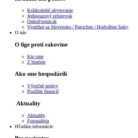
Krátkodobé ubytovanie
Jednorazový príspevok
OnkoForum.sk
Vystrihaj sa Slovensko / Parochne / Hodvábne šatky
O nás
O lige proti rakovine
Kto sme
Z histórie
Ako sme hospodárili
Výročné správy
Použitie financií
Aktuality
Aktuality
Fotogaléria
Hľadám informácie