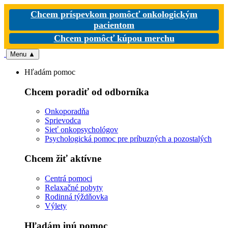
Chcem príspevkom pomôcť onkologickým
pacientom
Chcem pomôcť kúpou merchu
Menu
▲
Hľadám pomoc
Chcem poradiť od odborníka
Onkoporadňa
Sprievodca
Sieť onkopsychológov
Psychologická pomoc pre príbuzných a pozostalých
Chcem žiť aktívne
Centrá pomoci
Relaxačné pobyty
Rodinná týždňovka
Výlety
Hľadám inú pomoc