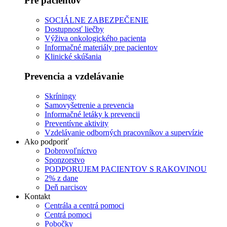
Pre pacientov
SOCIÁLNE ZABEZPEČENIE
Dostupnosť liečby
Výživa onkologického pacienta
Informačné materiály pre pacientov
Klinické skúšania
Prevencia a vzdelávanie
Skríningy
Samovyšetrenie a prevencia
Informačné letáky k prevencii
Preventívne aktivity
Vzdelávanie odborných pracovníkov a supervízie
Ako podporiť
Dobrovoľníctvo
Sponzorstvo
PODPORUJEM PACIENTOV S RAKOVINOU
2% z dane
Deň narcisov
Kontakt
Centrála a centrá pomoci
Centrá pomoci
Pobočky