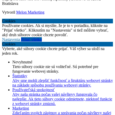
Bratislava
Vytvoril
Melon Marketing
Cookies
Používame cookies. Ak si myslíte, že je to v poriadku, kliknite na
"Prijať všetko". Kliknutím na "Nastavenia" si tiež môžete vybrať,
aký druh súborov cookie chcete povoliť.
Nastavenia
Prijať všetko
Cookies
Vyberte, aké súbory cookie chcete prijať. Váš výber sa uloží na
jeden rok.
Nevyhnutné
Tieto súbory cookie nie sú voliteľné. Sú potrebné pre
fungovanie webovej stránky.
Štatistiky
Aby sme mohli zlepšiť funkčnosť a štruktúru webovej stránky
na základe spôsobu používania webovej stránky.
Používateľská spokojnosť
Aby naša stránka počas vašej návštevy fungovala čo
najlepšie. Ak tieto súbory cookie odmietnete, niektoré funkcie
z webovej stránky zmiznú.
Marketing
Zdieľaním svojich záujmov a správania počas návštevy našej