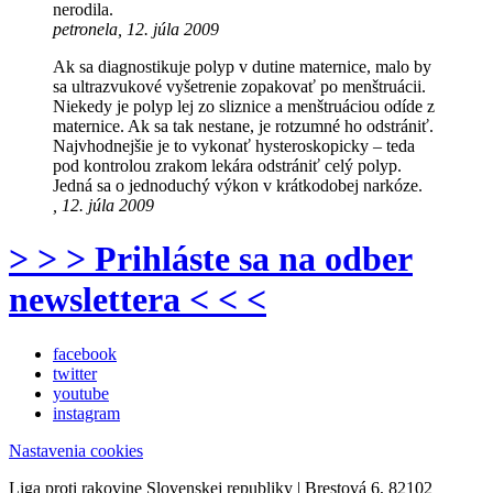
nerodila.
petronela, 12. júla 2009
Ak sa diagnostikuje polyp v dutine maternice, malo by
sa ultrazvukové vyšetrenie zopakovať po menštruácii.
Niekedy je polyp lej zo sliznice a menštruáciou odíde z
maternice. Ak sa tak nestane, je rotzumné ho odstrániť.
Najvhodnejšie je to vykonať hysteroskopicky – teda
pod kontrolou zrakom lekára odstrániť celý polyp.
Jedná sa o jednoduchý výkon v krátkodobej narkóze.
, 12. júla 2009
> > > Prihláste sa na odber
newslettera < < <
facebook
twitter
youtube
instagram
Nastavenia cookies
Liga proti rakovine Slovenskej republiky | Brestová 6, 82102