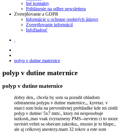
Iné kontakty
Prihlásenie na odber newslettera
Zverejňovanie a GDPR
Informácie o ochrane osobných údajov
Zverejňovanie informácií
Infožiadosť
polyp v dutine maternice
polyp v dutine maternice
polyp v dutine maternice
dobry den,, chcela by som sa poradit ohladom
odstranenia polypu v dutine maternice,,, kyretaz. v
marci som bola na preventivnej prehliadke kde mi zistili
polyp v dutine/ 5x7 mm/,, ktory mi nesposobuje
tazkosti,,mas vsak zvyrazneny PMS--neviem ci to moze
suvisiet.velmi sa obavam zakroku,, mozno je to hlupe,,
ale aj celkovej anestezy.mam 32 rokov a este som