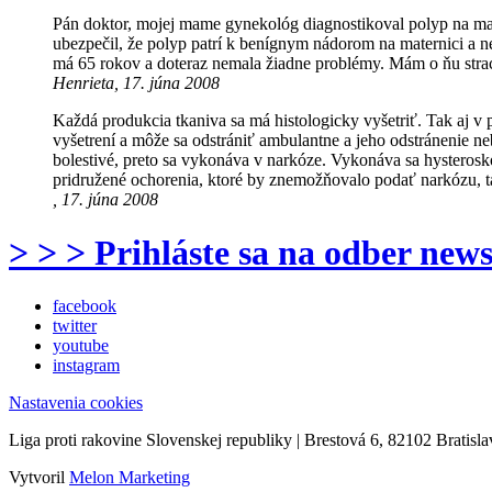
Pán doktor, mojej mame gynekológ diagnostikoval polyp na mater
ubezpečil, že polyp patrí k benígnym nádorom na maternici a ne
má 65 rokov a doteraz nemala žiadne problémy. Mám o ňu str
Henrieta, 17. júna 2008
Každá produkcia tkaniva sa má histologicky vyšetriť. Tak aj v p
vyšetrení a môže sa odstrániť ambulantne a jeho odstránenie ne
bolestivé, preto sa vykonáva v narkóze. Vykonáva sa hysteros
pridružené ochorenia, ktoré by znemožňovalo podať narkózu, ta
, 17. júna 2008
> > > Prihláste sa na odber news
facebook
twitter
youtube
instagram
Nastavenia cookies
Liga proti rakovine Slovenskej republiky | Brestová 6, 82102 Bratisla
Vytvoril
Melon Marketing