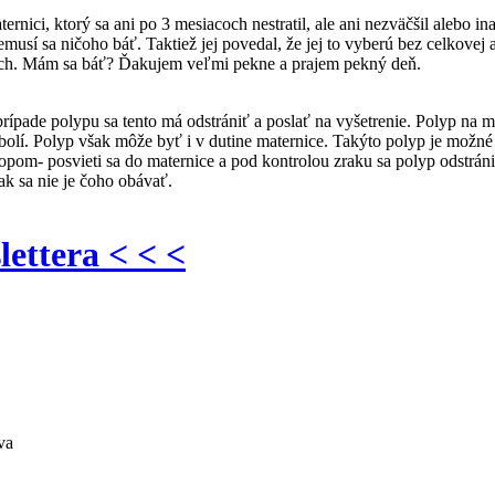
nici, ktorý sa ani po 3 mesiacoch nestratil, ale ani nezväčšil alebo 
musí sa ničoho báť. Taktiež jej povedal, že jej to vyberú bez celkove
ach. Mám sa báť? Ďakujem veľmi pekne a prajem pekný deň.
rípade polypu sa tento má odstrániť a poslať na vyšetrenie. Polyp na m
bolí. Polyp však môže byť i v dutine maternice. Takýto polyp je možné o
kopom- posvieti sa do maternice a pod kontrolou zraku sa polyp odstr
k sa nie je čoho obávať.
lettera < < <
va