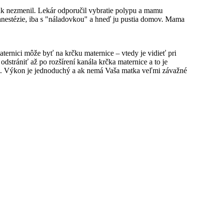
inak nezmenil. Lekár odporučil vybratie polypu a mamu
j anestézie, iba s "náladovkou" a hneď ju pustia domov. Mama
aternici môže byť na krčku maternice – vtedy je vidieť pri
dstrániť až po rozšírení kanála krčka maternice a to je
áni. Výkon je jednoduchý a ak nemá Vaša matka veľmi závažné