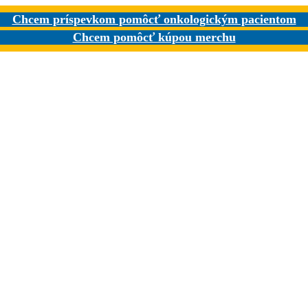
Chcem príspevkom pomôcť onkologickým pacientom
Chcem pomôcť kúpou merchu