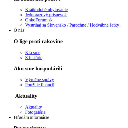
Krátkodobé ubytovanie
Jednorazový príspevok
OnkoForum.sk
Vystrihaj sa Slovensko / Parochne / Hodvábne šatky
O nás
O lige proti rakovine
Kto sme
Z histórie
Ako sme hospodárili
Výročné správy
Použitie financií
Aktuality
Aktuality
Fotogaléria
Hľadám informácie