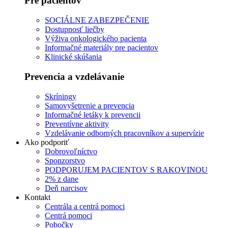
Pre pacientov
SOCIÁLNE ZABEZPEČENIE
Dostupnosť liečby
Výživa onkologického pacienta
Informačné materiály pre pacientov
Klinické skúšania
Prevencia a vzdelávanie
Skríningy
Samovyšetrenie a prevencia
Informačné letáky k prevencii
Preventívne aktivity
Vzdelávanie odborných pracovníkov a supervízie
Ako podporiť
Dobrovoľníctvo
Sponzorstvo
PODPORUJEM PACIENTOV S RAKOVINOU
2% z dane
Deň narcisov
Kontakt
Centrála a centrá pomoci
Centrá pomoci
Pobočky