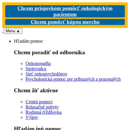
Chcem príspevkom pomôcť onkologickým
pacientom
Chcem pomôcť kúpou merchu
Menu
▲
Hľadám pomoc
Chcem poradiť od odborníka
Onkoporadňa
Sprievodca
Sieť onkopsychológov
Psychologická pomoc pre príbuzných a pozostalých
Chcem žiť aktívne
Centrá pomoci
Relaxačné pobyty
Rodinná týždňovka
Výlety
Hľadám inú pomoc