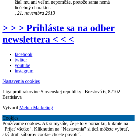
žiaľ mu ani veľmi nepomôže, pretože sama nemá
liečebný charakter.
, 21. novembra 2013
> > > Prihláste sa na odber
newslettera < < <
facebook
twitter
youtube
instagram
Nastavenia cookies
Liga proti rakovine Slovenskej republiky | Brestová 6, 82102
Bratislava
Vytvoril
Melon Marketing
Cookies
Používame cookies. Ak si myslíte, že je to v poriadku, kliknite na
"Prijať všetko". Kliknutím na "Nastavenia" si tiež môžete vybrať,
aký druh súborov cookie chcete povoliť.