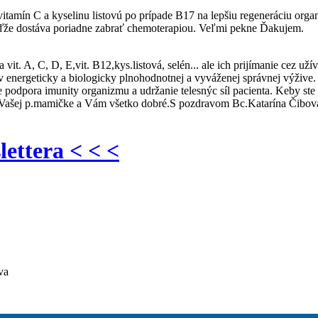
tamín C a kyselinu listovú po prípade B17 na lepšiu regeneráciu org
eďže dostáva poriadne zabrať chemoterapiou. Veľmi pekne Ďakujem.
it. A, C, D, E,vit. B12,kys.listová, selén... ale ich prijímanie cez 
 v energeticky a biologicky plnohodnotnej a vyváženej správnej výžive. P
e podpora imunity organizmu a udržanie telesnýc síl pacienta. Keby st
Vašej p.mamičke a Vám všetko dobré.S pozdravom Bc.Katarína Čibov
lettera < < <
va