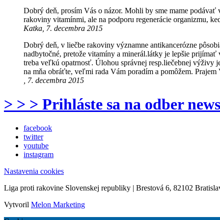
Dobrý deň, prosím Vás o názor. Mohli by sme mame podávať vi
rakoviny vitamínmi, ale na podporu regenerácie organizmu, k
Katka, 7. decembra 2015
Dobrý deň, v liečbe rakoviny významne antikancerózne pôsobia v
nadbytočné, pretože vitamíny a minerál.látky je lepšie prijímať
treba veľkú opatrnosť. Úlohou správnej resp.liečebnej výživy j
na mňa obráťte, veľmi rada Vám poradím a pomôžem. Prajem 
, 7. decembra 2015
> > > Prihláste sa na odber news
facebook
twitter
youtube
instagram
Nastavenia cookies
Liga proti rakovine Slovenskej republiky | Brestová 6, 82102 Bratisla
Vytvoril
Melon Marketing