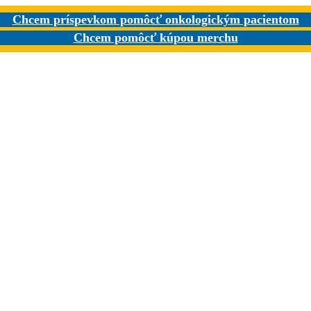
Chcem príspevkom pomôcť onkologickým pacientom
Chcem pomôcť kúpou merchu