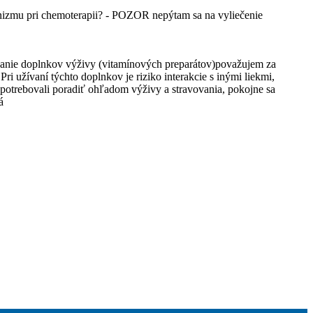
anizmu pri chemoterapii? - POZOR nepýtam sa na vyliečenie
užívanie doplnkov výživy (vitamínových preparátov)považujem za
ri užívaní týchto doplnkov je riziko interakcie s inými liekmi,
e potrebovali poradiť ohľadom výživy a stravovania, pokojne sa
á