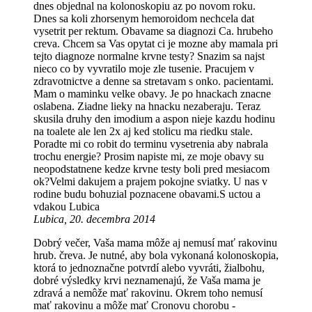
dnes objednal na kolonoskopiu az po novom roku.
Dnes sa koli zhorsenym hemoroidom nechcela dat
vysetrit per rektum. Obavame sa diagnozi Ca. hrubeho
creva. Chcem sa Vas opytat ci je mozne aby mamala pri
tejto diagnoze normalne krvne testy? Snazim sa najst
nieco co by vyvratilo moje zle tusenie. Pracujem v
zdravotnictve a denne sa stretavam s onko. pacientami.
Mam o maminku velke obavy. Je po hnackach znacne
oslabena. Ziadne lieky na hnacku nezaberaju. Teraz
skusila druhy den imodium a aspon nieje kazdu hodinu
na toalete ale len 2x aj ked stolicu ma riedku stale.
Poradte mi co robit do terminu vysetrenia aby nabrala
trochu energie? Prosim napiste mi, ze moje obavy su
neopodstatnene kedze krvne testy boli pred mesiacom
ok?Velmi dakujem a prajem pokojne sviatky. U nas v
rodine budu bohuzial poznacene obavami.S uctou a
vdakou Lubica
Lubica, 20. decembra 2014
Dobrý večer, Vaša mama môže aj nemusí mať rakovinu
hrub. čreva. Je nutné, aby bola vykonaná kolonoskopia,
ktorá to jednoznačne potvrdí alebo vyvráti, žialbohu,
dobré výsledky krvi neznamenajú, že Vaša mama je
zdravá a nemôže mať rakovinu. Okrem toho nemusí
mať rakovinu a môže mať Cronovu chorobu -