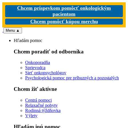
Chcem príspevkom pomôcť onkologickým
pacientom
Chcem pomôcť kúpou merchu
Menu
▲
Hľadám pomoc
Chcem poradiť od odborníka
Onkoporadňa
Sprievodca
Sieť onkopsychológov
Psychologická pomoc pre príbuzných a pozostalých
Chcem žiť aktívne
Centrá pomoci
Relaxačné pobyty
Rodinná týždňovka
Výlety
Hľadám inú pomoc