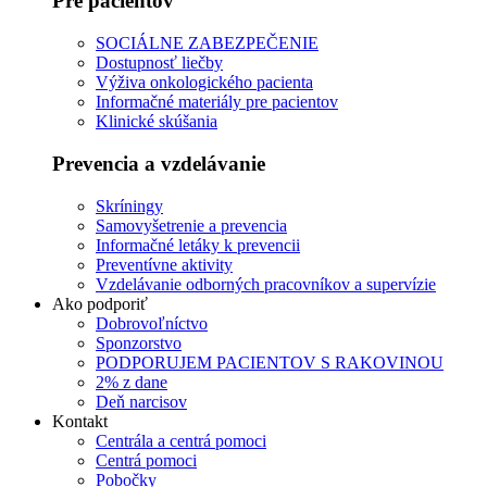
Pre pacientov
SOCIÁLNE ZABEZPEČENIE
Dostupnosť liečby
Výživa onkologického pacienta
Informačné materiály pre pacientov
Klinické skúšania
Prevencia a vzdelávanie
Skríningy
Samovyšetrenie a prevencia
Informačné letáky k prevencii
Preventívne aktivity
Vzdelávanie odborných pracovníkov a supervízie
Ako podporiť
Dobrovoľníctvo
Sponzorstvo
PODPORUJEM PACIENTOV S RAKOVINOU
2% z dane
Deň narcisov
Kontakt
Centrála a centrá pomoci
Centrá pomoci
Pobočky