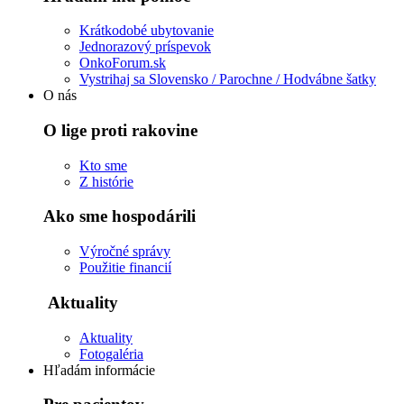
Krátkodobé ubytovanie
Jednorazový príspevok
OnkoForum.sk
Vystrihaj sa Slovensko / Parochne / Hodvábne šatky
O nás
O lige proti rakovine
Kto sme
Z histórie
Ako sme hospodárili
Výročné správy
Použitie financií
Aktuality
Aktuality
Fotogaléria
Hľadám informácie