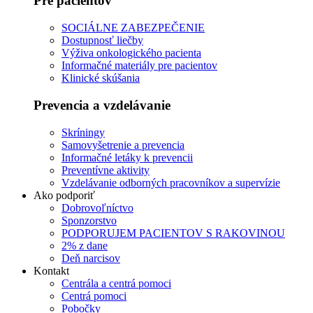
Pre pacientov
SOCIÁLNE ZABEZPEČENIE
Dostupnosť liečby
Výživa onkologického pacienta
Informačné materiály pre pacientov
Klinické skúšania
Prevencia a vzdelávanie
Skríningy
Samovyšetrenie a prevencia
Informačné letáky k prevencii
Preventívne aktivity
Vzdelávanie odborných pracovníkov a supervízie
Ako podporiť
Dobrovoľníctvo
Sponzorstvo
PODPORUJEM PACIENTOV S RAKOVINOU
2% z dane
Deň narcisov
Kontakt
Centrála a centrá pomoci
Centrá pomoci
Pobočky