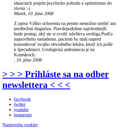
situaciach prajem psychicku pohodu a optimizmus do
zivota :-)
Marek, 10. júna 2008
Z opisu Vášho ochorenia na penise nemožno urobiť ani
predbežnú diagnózu. Pravdepodobne najvhodnejší
bude postup, aký ste si zvolil: návšteva urológa.Podľa
najnovšieho nariadenia, pacienti by mali napred
konzultovať svojho obvodného lekára, ktorý ich pošle
k špecialistovi. Urológická ambulancia je na
Kramároch.
, 10. júna 2008
> > > Prihláste sa na odber
newslettera < < <
facebook
twitter
youtube
instagram
Nastavenia cookies