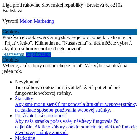
Liga proti rakovine Slovenskej republiky | Brestová 6, 82102
Bratislava
Vytvoril
Melon Marketing
Cookies
Používame cookies. Ak si myslíte, že je to v poriadku, kliknite na
"Prijať všetko". Kliknutím na "Nastavenia" si tiež môžete vybrať,
aký druh súborov cookie chcete povoliť.
Nastavenia
Prijať všetko
Cookies
Vyberte, aké súbory cookie chcete prijať. Váš výber sa uloží na
jeden rok.
Nevyhnutné
Tieto súbory cookie nie sú voliteľné. Sú potrebné pre
fungovanie webovej stránky.
Štatistiky
Aby sme mohli zlepšiť funkčnosť a štruktúru webovej stránky
na základe spôsobu používania webovej stránky.
Používateľská spokojnosť
Aby naša stránka počas vašej návštevy fungovala čo
najlepšie. Ak tieto súbory cookie odmietnete, niektoré funkcie
z webovej stránky zmiznú.
Marketing