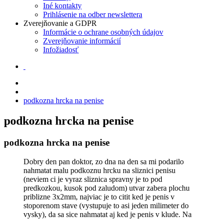
Iné kontakty
Prihlásenie na odber newslettera
Zverejňovanie a GDPR
Informácie o ochrane osobných údajov
Zverejňovanie informácií
Infožiadosť
podkozna hrcka na penise
podkozna hrcka na penise
podkozna hrcka na penise
Dobry den pan doktor, zo dna na den sa mi podarilo
nahmatat malu podkoznu hrcku na sliznici penisu
(neviem ci je vyraz sliznica spravny je to pod
predkozkou, kusok pod zaludom) utvar zabera plochu
priblizne 3x2mm, najviac je to citit ked je penis v
stoporenom stave (vystupuje to asi jeden milimeter do
vysky), da sa sice nahmatat aj ked je penis v klude. Na