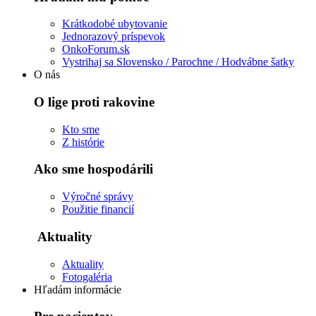
Krátkodobé ubytovanie
Jednorazový príspevok
OnkoForum.sk
Vystrihaj sa Slovensko / Parochne / Hodvábne šatky
O nás
O lige proti rakovine
Kto sme
Z histórie
Ako sme hospodárili
Výročné správy
Použitie financií
Aktuality
Aktuality
Fotogaléria
Hľadám informácie