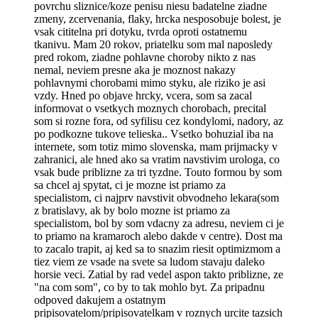
povrchu sliznice/koze penisu niesu badatelne ziadne
zmeny, zcervenania, flaky, hrcka nesposobuje bolest, je
vsak cititelna pri dotyku, tvrda oproti ostatnemu
tkanivu. Mam 20 rokov, priatelku som mal naposledy
pred rokom, ziadne pohlavne choroby nikto z nas
nemal, neviem presne aka je moznost nakazy
pohlavnymi chorobami mimo styku, ale riziko je asi
vzdy. Hned po objave hrcky, vcera, som sa zacal
informovat o vsetkych moznych chorobach, precital
som si rozne fora, od syfilisu cez kondylomi, nadory, az
po podkozne tukove telieska.. Vsetko bohuzial iba na
internete, som totiz mimo slovenska, mam prijmacky v
zahranici, ale hned ako sa vratim navstivim urologa, co
vsak bude priblizne za tri tyzdne. Touto formou by som
sa chcel aj spytat, ci je mozne ist priamo za
specialistom, ci najprv navstivit obvodneho lekara(som
z bratislavy, ak by bolo mozne ist priamo za
specialistom, bol by som vdacny za adresu, neviem ci je
to priamo na kramaroch alebo dakde v centre). Dost ma
to zacalo trapit, aj ked sa to snazim riesit optimizmom a
tiez viem ze vsade na svete sa ludom stavaju daleko
horsie veci. Zatial by rad vedel aspon takto priblizne, ze
"na com som", co by to tak mohlo byt. Za pripadnu
odpoved dakujem a ostatnym
pripisovatelom/pripisovatelkam v roznych urcite tazsich