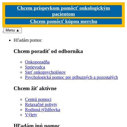
Chcem príspevkom pomôcť onkologickým
pacientom
Chcem pomôcť kúpou merchu
Menu
▲
Hľadám pomoc
Chcem poradiť od odborníka
Onkoporadňa
Sprievodca
Sieť onkopsychológov
Psychologická pomoc pre príbuzných a pozostalých
Chcem žiť aktívne
Centrá pomoci
Relaxačné pobyty
Rodinná týždňovka
Výlety
Hľadám inú pomoc